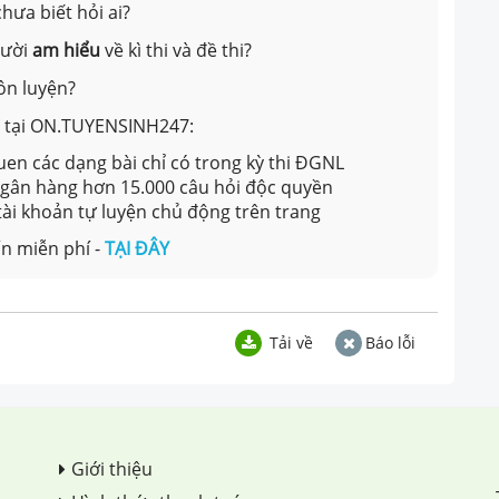
hưa biết hỏi ai?
gười
am hiểu
về kì thi và đề thi?
ôn luyện?
ản tại ON.TUYENSINH247:
en các dạng bài chỉ có trong kỳ thi ĐGNL
 ngân hàng hơn 15.000 câu hỏi độc quyền
 tài khoản tự luyện chủ động trên trang
n miễn phí -
TẠI ĐÂY
Tải về
Báo lỗi
Giới thiệu