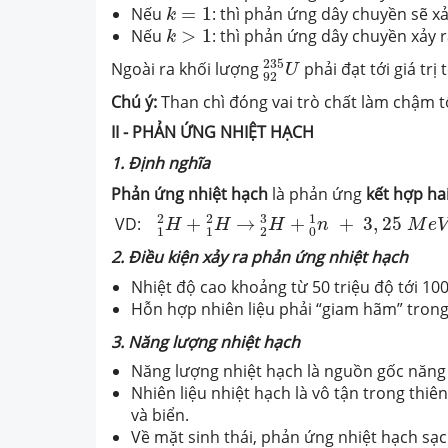
k
=
1
Nếu
=
1
: thì phản ứng dây chuyền sẽ xả
k
k
>
1
Nếu
>
1
: thì phản ứng dây chuyền xảy 
k
92
235
U
235
Ngoài ra khối lượng
phải đạt tới giá trị 
U
92
Chú ý:
Than chì đóng vai trò chất làm chậm t
II - PHẢN ỨNG NHIỆT HẠCH
1. Định nghĩa
Phản ứng nhiệt hạch
là phản ứng
kết hợp ha
1
2
H
+
1
2
H
→
2
3
H
+
0
1
n
+
3
,
25
M
e
V
2
2
3
1
VD:
+
→
+
+
3
,
25
H
H
H
n
M
e
V
1
1
2
0
2. Điều kiện xảy ra phản ứng nhiệt hạch
Nhiệt độ cao khoảng từ 50 triệu độ tới 100
Hỗn hợp nhiên liệu phải “giam hãm” tron
3. Năng lượng nhiệt hạch
Năng lượng nhiệt hạch là nguồn gốc năng 
Nhiên liệu nhiệt hạch là vô tận trong thiên
và biển.
Về mặt sinh thái, phản ứng nhiệt hạch sạ