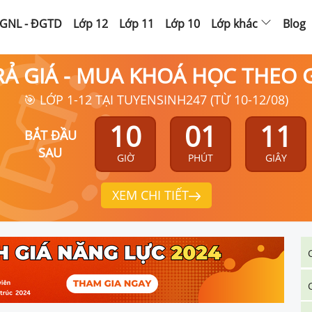
GNL - ĐGTD
Lớp 12
Lớp 11
Lớp 10
Lớp khác
Blog
RẢ GIÁ - MUA KHOÁ HỌC THEO
🎯 LỚP 1-12 TẠI TUYENSINH247 (TỪ 10-12/08)
10
01
10
BẮT ĐẦU
SAU
GIỜ
PHÚT
GIÂY
XEM CHI TIẾT