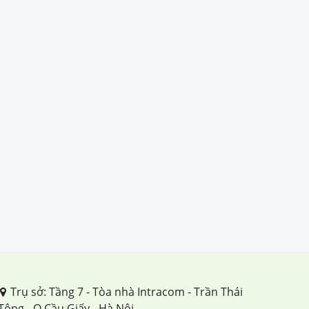
Trụ sở: Tầng 7 - Tòa nhà Intracom - Trần Thái
Tông - Q.Cầu Giấy - Hà Nội