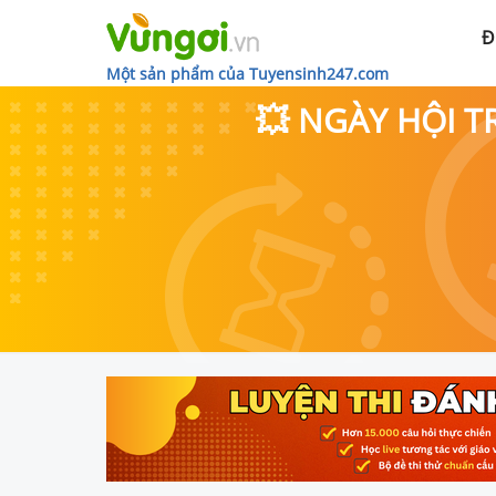
Đ
Một sản phẩm của Tuyensinh247.com
💥 NGÀY HỘI T