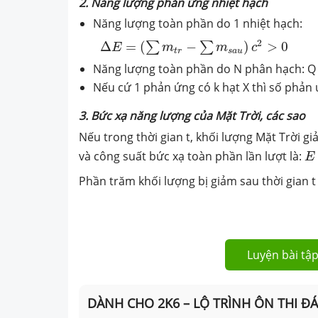
2. Năng lượng phản ứng nhiệt hạch
Năng lượng toàn phần do 1 nhiệt hạch:
Δ
E
=
(
∑
m
t
r
−
∑
m
s
a
u
)
c
2
>
0
2
Δ
=
(
−
)
>
0
∑
∑
E
m
m
c
t
r
s
a
u
Năng lượng toàn phần do N phân hạch: Q 
Nếu cứ 1 phản ứng có k hạt X thì số phản
3. Bức xạ năng lượng của Mặt Trời, các sao
Nếu trong thời gian t, khối lượng Mặt Trời g
E
và công suất bức xạ toàn phần lần lượt là:
E
Phần trăm khối lượng bị giảm sau thời gian t 
Luyện bài tập
DÀNH CHO 2K6 – LỘ TRÌNH ÔN THI Đ