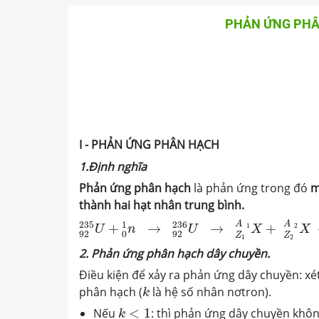
PHẢN ỨNG PHÂ
I - PHẢN ỨNG PHÂN HẠCH
1.Định nghĩa
Phản ứng phân hạch
là phản ứng trong đó
m
thành hai hạt nhân trung bình.
92
235
U
+
0
1
n
→
92
236
U
→
Z
1
A
1
X
+
Z
2
A
2
235
1
236
A
A
+
→
→
+
1
2
U
n
U
X
X
92
0
92
Z
Z
1
2
2. Phản ứng phân hạch dây chuyền.
Điều kiện để xảy ra phản ứng dây chuyền: xé
k
phân hạch (
là hệ số nhân nơtron).
k
k
<
1
Nếu
<
1
: thì phản ứng dây chuyền khôn
k