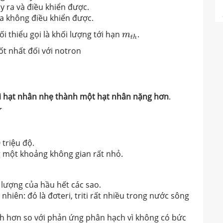
y ra và điều khiển được.
ra không điều khiển được.
m
t
h
tối thiểu gọi là khối lượng tới hạn
.
m
t
h
ốt nhất đối với notron
i hạt nhân nhẹ
thành một hạt nhân nặng hơn
.
 triệu độ.
g một khoảng không gian rất nhỏ.
lượng của hầu hết các sao.
 nhiên: đó là đơteri, triti rất nhiều trong nước sông
ch hơn so với phản ứng phân hạch vì không có bức