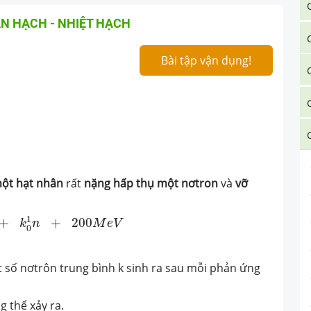
N HẠCH - NHIỆT HẠCH
Bài tập vận dụng!
ột hạt nhân
rất
nặng hấp thụ một nơtron
và
vỡ
X
+
k
0
1
n
+
200
M
e
V
1
+
+
200
k
n
M
e
V
0
t số nơtrôn trung bình k sinh ra sau mỗi phản ứng
g thể xảy ra.