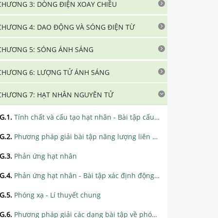
CHƯƠNG 3: DÒNG ĐIỆN XOAY CHIỀU
CHƯƠNG 4: DAO ĐỘNG VÀ SÓNG ĐIỆN TỪ
CHƯƠNG 5: SÓNG ÁNH SÁNG
CHƯƠNG 6: LƯỢNG TỬ ÁNH SÁNG
CHƯƠNG 7: HẠT NHÂN NGUYÊN TỬ
G.1
.
Tính chất và cấu tạo hạt nhân - Bài tập cấu tạo hạt nhân nguyên tử
G.2
.
Phương pháp giải bài tập năng lượng liên kết - năng lượng liên kết riêng
G.3
.
Phản ứng hạt nhân
G.4
.
Phản ứng hạt nhân - Bài tập xác định động năng, vận tốc, góc của các hạt
G.5
.
Phóng xạ - Lí thuyết chung
G.6
.
Phương pháp giải các dạng bài tập về phóng xạ