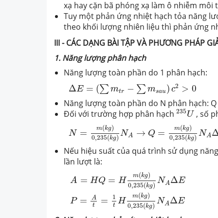
xạ hay cặn bã phóng xạ làm ô nhiễm môi 
Tuy một phản ứng nhiệt hạch tỏa năng lư
theo khối lượng nhiên liệu thì phản ứng n
III - CÁC DẠNG BÀI TẬP VÀ PHƯƠNG PHÁP GIẢ
1. Năng lượng phân hạch
Năng lượng toàn phần do 1 phân hạch:
Δ
E
=
(
∑
m
t
r
−
∑
m
s
a
u
)
c
2
>
0
2
Δ
=
(
−
)
>
0
∑
∑
E
m
m
c
t
r
s
a
u
Năng lượng toàn phần do N phân hạch: Q 
235
U
235
Đối với trường hợp phân hạch
, số p
U
N
=
m
(
k
g
)
0
,
235
(
k
g
)
N
A
→
Q
=
m
(
k
g
)
0
,
2
(
)
(
)
m
k
g
m
k
g
=
→
=
N
N
Q
N
A
A
0
,
235
(
)
0
,
235
(
)
k
g
k
g
Nếu hiệu suất của quá trình sử dụng năng 
lần lượt là:
A
=
H
Q
=
H
m
(
k
g
)
0
,
235
(
k
g
)
N
A
Δ
E
P
=
A
t
(
)
m
k
g
=
=
Δ
A
H
Q
H
N
E
A
0
,
235
(
)
k
g
(
)
m
k
g
1
A
=
=
Δ
P
H
N
E
A
t
t
0
,
235
(
)
k
g