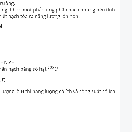
trường.
ợng ít hơn một phản ứng phân hạch nhưng nếu tính
hiệt hạch tỏa ra năng lượng lớn hơn.
I
= N.∆E
235
U
235
hân hạch bằng số hạt
U
35
(
k
g
)
N
A
Δ
E
Δ
E
lượng là H thì năng lượng có ích và công suất có ích
=
1
t
H
m
(
k
g
)
0
,
235
(
k
g
)
N
A
Δ
E