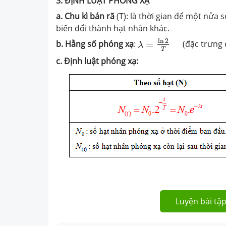
3. ĐỊNH LUẬT PHÓNG XẠ
a. Chu kì bán rã
(T): là thời gian để một nửa
biến đổi thành hạt nhân khác.
λ
=
ln
2
T
ln
2
b. Hằng số phóng xạ
:
=
(đặc trưng ch
λ
T
c. Định luật phóng xạ:
Luyện bài tập