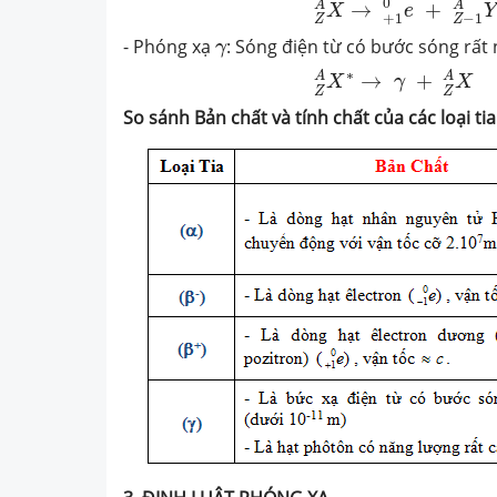
0
A
A
→
+
X
e
Y
+
1
−
1
Z
Z
γ
- Phóng xạ
: Sóng điện từ có bước sóng rất
γ
Z
A
X
∗
→
γ
+
Z
A
X
∗
A
A
→
+
X
γ
X
Z
Z
So
sánh Bản chất và tính chất của các loại ti