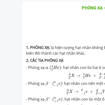
PHÓNG XẠ -
1. PHÓNG XẠ:
là hiện tượng hạt nhân không b
biến đổi thành các hạt nhân khác.
2. CÁC TIA
PHÓNG XẠ
α
(
2
4
H
e
)
4
- Phóng xạ
(
)
: hạt nhân con lùi hai ô
α
H
e
2
Z
A
X
→
2
4
H
e
+
Z
−
2
A
−
4
A
A
→
+
X
H
e
2
−
Z
Z
β
−
(
−
1
0
e
)
0
−
- Phóng xạ
(
)
: hạt nhân con tiến một
β
e
−
1
Z
A
X
→
−
1
0
e
+
Z
+
1
A
Y
0
A
A
→
+
X
e
Y
−
1
+
1
Z
Z
β
+
(
+
1
0
e
)
0
+
- Phóng xạ
(
)
: hạt nhân con lùi một 
β
e
+
1
Z
A
X
→
+
1
0
e
+
Z
−
1
A
Y