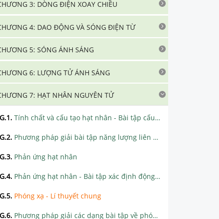
CHƯƠNG 3: DÒNG ĐIỆN XOAY CHIỀU
CHƯƠNG 4: DAO ĐỘNG VÀ SÓNG ĐIỆN TỪ
CHƯƠNG 5: SÓNG ÁNH SÁNG
CHƯƠNG 6: LƯỢNG TỬ ÁNH SÁNG
CHƯƠNG 7: HẠT NHÂN NGUYÊN TỬ
G.1
.
Tính chất và cấu tạo hạt nhân - Bài tập cấu tạo hạt nhân nguyên tử
G.2
.
Phương pháp giải bài tập năng lượng liên kết - năng lượng liên kết riêng
G.3
.
Phản ứng hạt nhân
G.4
.
Phản ứng hạt nhân - Bài tập xác định động năng, vận tốc, góc của các hạt
G.5
.
Phóng xạ - Lí thuyết chung
G.6
.
Phương pháp giải các dạng bài tập về phóng xạ