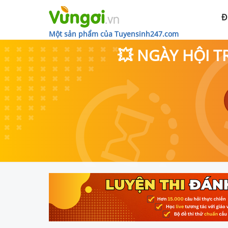
Đ
Một sản phẩm của Tuyensinh247.com
💥 NGÀY HỘI T