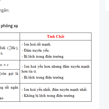
 ngắn:
a phóng xạ