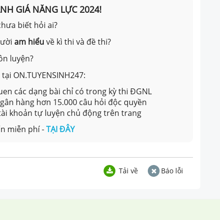
ÁNH GIÁ NĂNG LỰC 2024!
hưa biết hỏi ai?
gười
am hiểu
về kì thi và đề thi?
ôn luyện?
ản tại ON.TUYENSINH247:
en các dạng bài chỉ có trong kỳ thi ĐGNL
 ngân hàng hơn 15.000 câu hỏi độc quyền
 tài khoản tự luyện chủ động trên trang
n miễn phí -
TẠI ĐÂY
Tải về
Báo lỗi