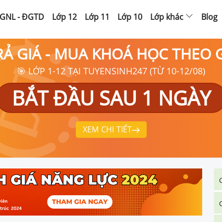
GNL - ĐGTD
Lớp 12
Lớp 11
Lớp 10
Lớp khác
Blog
RẢ GIÁ - MUA KHOÁ HỌC THEO
🎯 LỚP 1-12 TẠI TUYENSINH247 (TỪ 10-12/08)
BẮT ĐẦU SAU 1 NGÀY
XEM CHI TIẾT