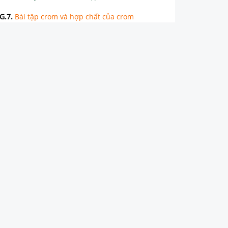
G.7
.
Bài tập crom và hợp chất của crom
G.8
.
Sơ lược về một số kim loại khác
CHƯƠNG 8: HÓA HỌC VỚI CÁC VẤN ĐỀ KINH TẾ, XÃ HỘI, MÔI TRƯỜNG
CHƯƠNG 9: NHẬN BIẾT MỘT SỐ CHẤT VÔ CƠ
DẠNG BÀI TẬP KHÁC