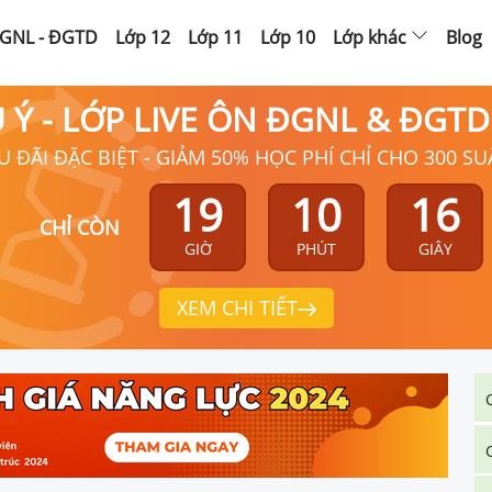
GNL - ĐGTD
Lớp 12
Lớp 11
Lớp 10
Lớp khác
Blog
Ú Ý - LỚP LIVE ÔN ĐGNL & ĐGT
U ĐÃI ĐẶC BIỆT - GIẢM 50% HỌC PHÍ CHỈ CHO 300 SU
19
10
16
CHỈ CÒN
GIỜ
PHÚT
GIÂY
XEM CHI TIẾT