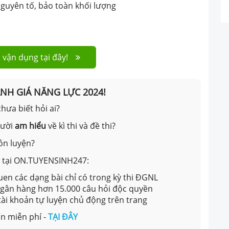
nguyên tố, bảo toàn khối lượng
 vận dụng tại đây!
ÁNH GIÁ NĂNG LỰC 2024!
hưa biết hỏi ai?
gười
am hiểu
về kì thi và đề thi?
ôn luyện?
ản tại ON.TUYENSINH247:
en các dạng bài chỉ có trong kỳ thi ĐGNL
 ngân hàng hơn 15.000 câu hỏi độc quyền
 tài khoản tự luyện chủ động trên trang
n miễn phí -
TẠI ĐÂY