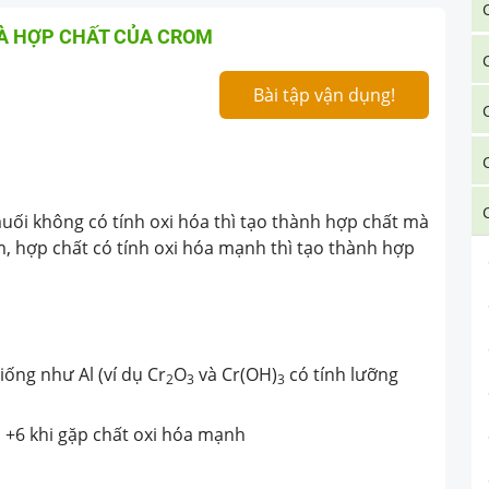
VÀ HỢP CHẤT CỦA CROM
Bài tập vận dụng!
muối không có tính oxi hóa thì tạo thành hợp chất mà
im, hợp chất có tính oxi hóa mạnh thì tạo thành hợp
iống như Al (ví dụ Cr
O
và Cr(OH)
có tính lưỡng
2
3
3
a +6 khi gặp chất oxi hóa mạnh