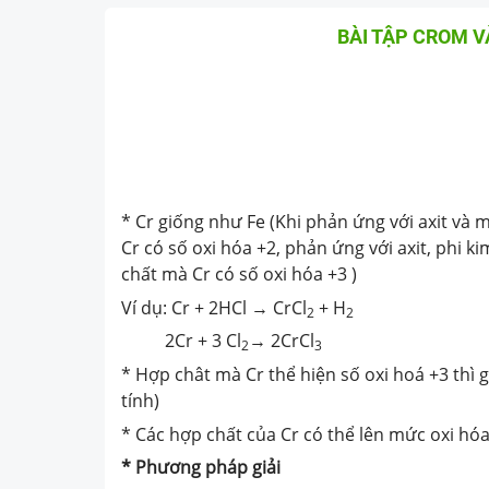
BÀI TẬP CROM 
* Cr giống như Fe (Khi phản ứng với axit và 
Cr có số oxi hóa +2, phản ứng với axit, phi k
chất mà Cr có số oxi hóa +3 )
Ví dụ: Cr + 2HCl → CrCl
+ H
2
2
2Cr + 3 Cl
→ 2CrCl
2
3
* Hợp chât mà Cr thể hiện số oxi hoá +3 thì g
tính)
* Các hợp chất của Cr có thể lên mức oxi hó
* Phương pháp giải