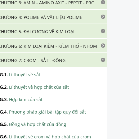
CHƯƠNG 3: AMIN - AMINO AXIT - PEPTIT - PROTEIN
CHƯƠNG 4: POLIME VÀ VẬT LIỆU POLIME
CHƯƠNG 5: ĐẠI CƯƠNG VỀ KIM LOẠI
CHƯƠNG 6: KIM LOẠI KIỀM - KIỀM THỔ - NHÔM
CHƯƠNG 7: CROM - SẮT - ĐỒNG
G.1
.
Lí thuyết về sắt
G.2
.
Lí thuyết về hợp chất của sắt
G.3
.
Hợp kim của sắt
G.4
.
Phương pháp giải bài tập quy đổi sắt
G.5
.
Đồng và hợp chất của đồng
G.6
.
Lí thuyết về crom và hợp chất của crom