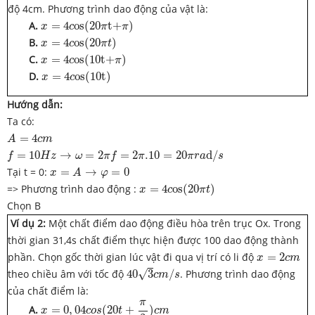
độ 4cm. Phương trình dao động của vật là:
x
=
4
c
o
s
(
20
π
t
+
π
)
A.
=
4
o
s
(
20
t
+
)
x
c
π
π
x
=
4
c
o
s
(
20
π
t
)
B.
=
4
o
s
(
20
)
x
c
π
t
x
=
4
c
o
s
(
10
t
+
π
)
C.
=
4
o
s
(
10
t
+
)
x
c
π
x
=
4
c
o
s
(
10
t
)
D.
=
4
o
s
(
10
t
)
x
c
Hướng dẫn:
Ta có:
A
=
4
c
m
=
4
A
c
m
f
=
10
H
z
→
ω
=
2
π
f
=
2
π
.10
=
20
π
r
a
d
/
s
=
10
→
=
2
=
2
.10
=
20
d
/
f
H
z
ω
π
f
π
π
r
a
s
x
=
A
→
φ
=
0
Tại t = 0:
=
→
=
0
x
A
φ
x
=
4
c
o
s
(
20
π
t
)
=> Phương trình dao động :
=
4
o
s
(
20
)
x
c
π
t
Chọn B
Ví dụ 2:
Một chất điểm dao động điều hòa trên trục Ox. Trong
thời gian 31,4s chất điểm thực hiện được 100 dao động thành
x
=
2
c
m
phần. Chọn gốc thời gian lúc vật đi qua vị trí có li độ
=
2
x
c
m
40
3
c
m
/
s
√
theo chiều âm với tốc độ
40
3
/
. Phương trình dao động
c
m
s
của chất điểm là:
x
=
0
,
04
c
o
s
(
20
t
+
π
3
)
c
m
π
A.
=
0
,
04
(
20
+
)
x
c
o
s
t
c
m