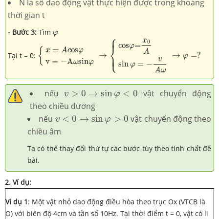
N là số dao động vật thực hiện được trong khoảng
thời gian t
φ
- Bước 3:
Tìm
φ
⎧
{
x
=
A
c
o
s
φ
v
=
−
A
ω
s
i
n
φ
→
{
c
o
s
φ
=
x
0
A
sin
φ
=
−
v
A
ω
→
⎪
⎪
x
0
c
o
s
=
φ
⎨
=
o
s
{
x
A
c
φ
A
Tại t = 0:
→
→
=
?
⎩
φ
⎪
⎪
v
v
=
−
A
s
i
n
ω
φ
sin
=
−
φ
A
ω
v
>
0
→
sin
φ
<
0
nếu
>
0
→
sin
<
0
vật chuyển động
v
φ
theo chiều dương
v
<
0
→
sin
φ
>
0
nếu
<
0
→
sin
>
0
vật chuyển động theo
v
φ
chiều âm
Ta có thể thay đổi thứ tự các bước tùy theo tính chất đề
bài.
2. Ví dụ:
Ví dụ 1
: Một vật nhỏ dao động điều hòa theo trục Ox (VTCB là
O) với biên độ 4cm và tần số 10Hz. Tại thời điểm t = 0, vật có li