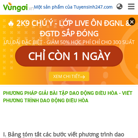
Một sản phẩm của Tuyensinh247.com
🔥 2K9 CHÚ Ý - LỚP LIVE ÔN ĐGNL &
ĐGTD SẮP ĐÓNG
ƯU ĐÃI ĐẶC BIỆT - GIẢM 50% HỌC PHÍ CHỈ CHO 300 SUẤT
CHỈ CÒN 1 NGÀY
XEM CHI TIẾT
PHƯƠNG PHÁP GIẢI BÀI TẬP DAO ĐỘNG ĐIỀU HÒA - VIẾT
PHƯƠNG TRÌNH DAO ĐỘNG ĐIỀU HÒA
I. Bảng tóm tắt các bước viết phương trình dao