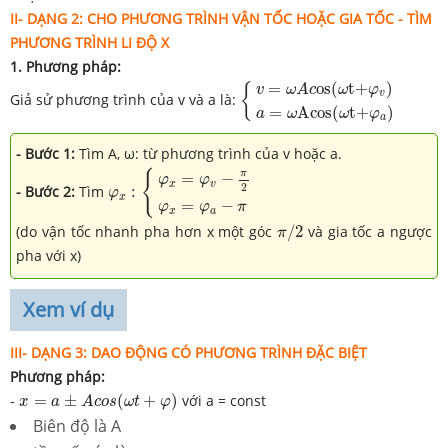
II- DẠNG 2:
CHO PHƯƠNG TRÌNH VẬN TỐC HOẶC GIA TỐC - TÌM
PHƯƠNG TRÌNH LI ĐỘ X
1. Phương pháp:
{
v
=
ω
A
c
o
s
(
ω
t
+
φ
v
)
a
=
ω
A
c
o
s
=
o
s
(
t
+
)
{
v
ω
A
c
ω
φ
v
Giả sử phương trình của v và a là:
=
A
c
o
s
(
t
+
)
a
ω
ω
φ
a
- Bước 1:
Tìm A, ω: từ phương trình của v hoặc a.
φ
x
:
{
φ
x
=
φ
v
−
π
2
φ
x
=
φ
a
−
π
π
{
=
−
φ
φ
x
v
2
- Bước 2:
Tìm
:
φ
x
=
−
φ
φ
π
x
a
π
/
2
(do vận tốc nhanh pha hơn x một góc
/
2
và gia tốc a ngược
π
pha với x)
Xem ví dụ
III- DẠNG
3:
DAO ĐỘNG CÓ PHƯƠNG TRÌNH ĐẶC BIỆT
Phương pháp:
x
=
a
±
A
c
o
s
(
ω
t
+
φ
)
-
=
±
(
+
)
với a = const
x
a
A
c
o
s
ω
t
φ
Biên độ là A