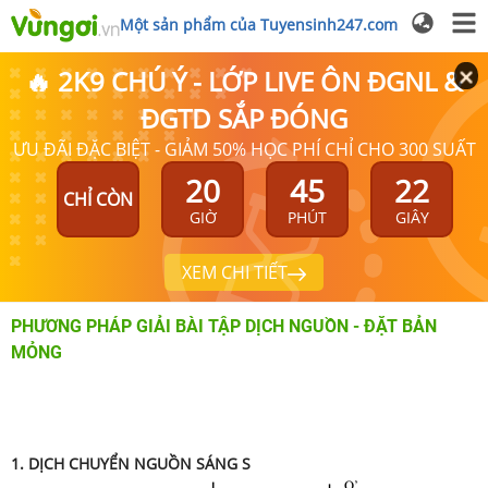
Một sản phẩm của Tuyensinh247.com
🔥 2K9 CHÚ Ý - LỚP LIVE ÔN ĐGNL &
ĐGTD SẮP ĐÓNG
ƯU ĐÃI ĐẶC BIỆT - GIẢM 50% HỌC PHÍ CHỈ CHO 300 SUẤT
20
45
21
CHỈ CÒN
GIỜ
PHÚT
GIÂY
XEM CHI TIẾT
PHƯƠNG PHÁP GIẢI BÀI TẬP DỊCH NGUỒN - ĐẶT BẢN
MỎNG
1. DỊCH CHUYỂN
NGUỒN SÁNG S