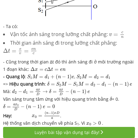
- Ta có:
v
=
c
n
c
Vận tốc ánh sáng trong lưỡng chất phẳng:
=
v
n
Thời gian ánh sáng đi trong lưỡng chất phẳng:
Δ
t
=
e
v
=
e
n
c
e
e
n
Δ
=
=
t
v
c
- Cũng trong thời gian ∆t đó thì ánh sáng đi ở môi trường ngoài
Δ
x
=
c
Δ
t
=
e
n
1 đoạn khác:
Δ
=
Δ
=
x
c
t
e
n
S
1
M
=
d
1
+
(
n
−
1
)
e
S
2
M
=
d
2
=
d
1
- Quang lộ
:
=
+
(
−
1
)
,
=
=
S
M
d
n
e
S
M
d
d
1
1
2
2
1
δ
=
S
2
M
−
S
1
M
=
d
2
−
d
1
−
(
n
−
1
)
e
=>
Hiệu quang trình
:
=
−
=
−
−
(
−
1
)
δ
S
M
S
M
d
d
n
e
2
1
2
1
d
2
−
d
1
=
a
x
D
→
δ
=
a
x
D
−
(
n
−
1
)
e
a
x
a
x
Mà:
−
=
→
=
−
(
−
1
)
d
d
δ
n
e
2
1
D
D
δ
Vân sáng trung tâm ứng với hiệu quang trình bằng
= 0.
δ
δ
=
a
x
0
D
−
(
n
−
1
)
e
=
0
a
x
0
=
−
(
−
1
)
=
0
δ
n
e
x
0
=
(
n
−
1
)
e
D
a
D
(
−
1
)
n
e
D
Hay:
=
.
x
0
a
x
0
>
0
Hệ thống vân dịch chuyển về phía S
. Vì
>
0
.
x
0
1
Luyện bài tập vận dụng tại đây!