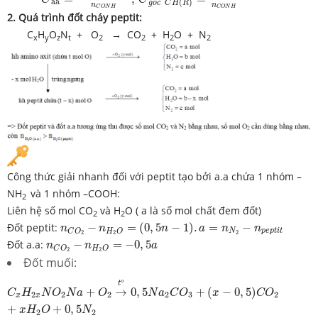
aa
(
)
g
o
c
C
H
R
n
n
C
O
N
H
C
O
N
H
2.
Quá trình đốt cháy peptit:
C
H
O
N
+ O
→ CO
+ H
O + N
x
y
z
t
2
2
2
2
Công thức giải nhanh đối với peptit tạo bởi a.a chứa 1 nhóm –
NH
và 1 nhóm –COOH:
2
Liên hệ số mol CO
và H
O ( a là số mol chất đem đốt)
2
2
n
C
O
2
−
n
H
2
O
=
(
0
,
5
n
−
1
)
.
a
=
n
N
2
−
n
p
e
p
t
i
t
Đốt peptit:
−
=
(
0
,
5
−
1
)
.
=
−
n
n
n
a
n
n
N
p
e
p
t
i
t
H
O
C
O
2
2
2
n
C
O
2
−
n
H
2
O
=
−
0
,
5
a
Đốt a.a:
−
=
−
0
,
5
n
n
a
H
O
C
O
2
2
Đốt muối:
C
x
H
2
x
N
O
2
N
a
+
O
2
→
t
o
0
,
5
N
a
2
C
O
3
+
(
x
−
0
,
5
)
C
O
2
+
x
H
2
O
+
0
o
t
+
→
0
,
5
+
(
−
0
,
5
)
C
H
N
O
N
a
O
N
a
C
O
x
C
O
2
2
2
2
3
2
x
x
+
+
0
,
5
x
H
O
N
2
2