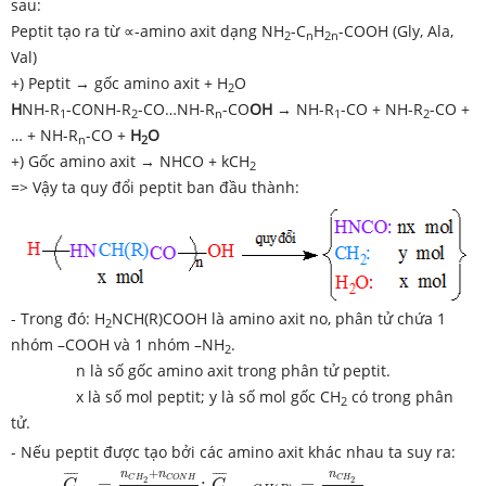
sau:
Peptit tạo ra từ ∝-amino axit dạng NH
-C
H
-COOH (Gly, Ala,
2
n
2n
Val)
+) Peptit → gốc amino axit + H
O
2
H
NH-R
-CONH-R
-CO…NH-R
-CO
OH
→ NH-R
-CO + NH-R
-CO +
1
2
n
1
2
… + NH-R
-CO +
H
O
n
2
+) Gốc amino axit → NHCO + kCH
2
=> Vậy ta quy đổi peptit ban đầu thành:
- Trong đó: H
NCH(R)COOH là amino axit no, phân tử chứa 1
2
nhóm –COOH và 1 nhóm –NH
.
2
n là số gốc amino axit trong phân tử peptit.
x là số mol peptit; y là số mol gốc CH
có trong phân
2
tử.
- Nếu peptit được tạo bởi các amino axit khác nhau ta suy ra:
C
¯
aa
=
n
C
H
2
+
n
C
O
N
H
n
C
O
N
H
;
C
¯
g
o
c
C
H
(
R
)
=
n
C
H
2
n
+
n
n
n
¯
¯¯
¯
¯
¯¯
¯
C
H
C
H
C
O
N
H
2
2
=
;
=
C
C