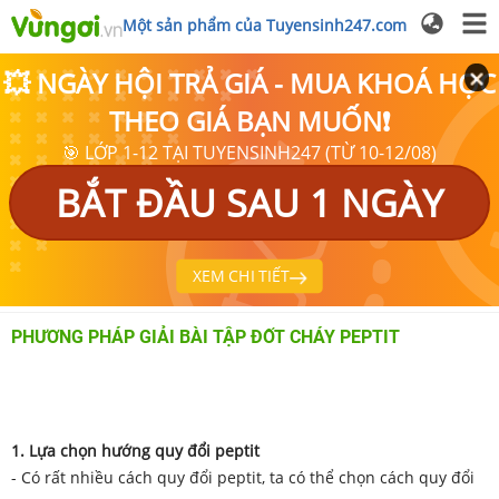
Một sản phẩm của Tuyensinh247.com
💥 NGÀY HỘI TRẢ GIÁ - MUA KHOÁ HỌC
THEO GIÁ BẠN MUỐN❗
🎯 LỚP 1-12 TẠI TUYENSINH247 (TỪ 10-12/08)
BẮT ĐẦU SAU 1 NGÀY
XEM CHI TIẾT
PHƯƠNG PHÁP GIẢI BÀI TẬP ĐỐT CHÁY PEPTIT
1. Lựa chọn hướng quy đổi peptit
- Có rất nhiều cách quy đổi peptit, ta có thể chọn cách quy đổi