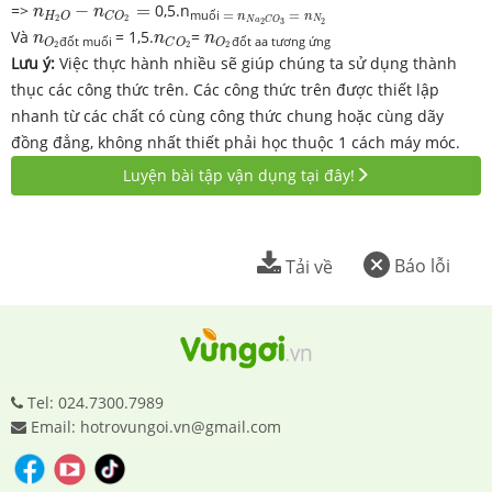
n
H
2
O
−
n
C
O
2
=
=>
−
=
0,5.n
=
n
N
a
2
C
O
3
=
n
N
2
n
n
muối
=
=
n
n
H
O
C
O
2
2
N
N
a
C
O
2
3
2
n
O
2
n
C
O
2
n
O
2
Và
= 1,5.
=
n
n
n
đốt muối
đốt aa tương ứng
O
O
C
O
2
2
2
Lưu ý:
Việc thực hành nhiều sẽ giúp chúng ta sử dụng thành
thục các công thức trên. Các công thức trên được thiết lập
nhanh từ các chất có cùng công thức chung hoặc cùng dãy
đồng đẳng, không nhất thiết phải học thuộc 1 cách máy móc.
Luyện bài tập vận dụng tại đây!
Báo lỗi
Tải về
Tel: 024.7300.7989
Email: hotrovungoi.vn@gmail.com