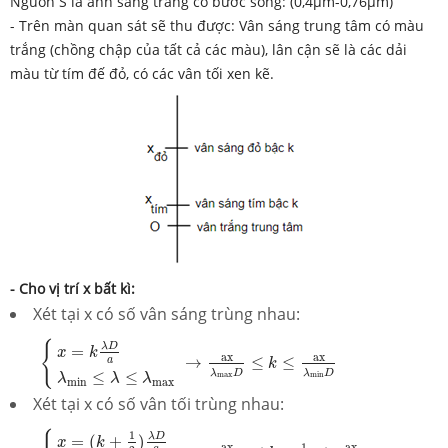
Nguồn S là ánh sáng trắng có bước sóng: (0,4μm-0,76μm)
- Trên màn quan sát sẽ thu được: Vân sáng trung tâm có màu
trắng (chồng chập của tất cả các màu), lân cận sẽ là các dải
màu từ tím đế đỏ, có các vân tối xen kẽ.
- Cho vị trí x bất kì:
Xét tại x có số vân sáng trùng nhau:
{
x
=
k
λ
D
a
λ
min
≤
λ
≤
λ
m
a
x
→
a
x
λ
m
a
x
D
≤
k
≤
a
x
λ
min
D
{
λ
D
=
x
k
a
x
a
x
→
≤
≤
a
k
λ
D
λ
D
≤
≤
min
m
a
x
λ
λ
λ
min
m
a
x
Xét tại x có số vân tối trùng nhau:
{
x
=
(
k
+
1
2
)
λ
D
a
λ
min
≤
λ
≤
λ
m
a
x
→
a
x
λ
m
a
x
D
≤
k
+
1
2
≤
a
x
λ
m
1
λ
D
=
(
+
)
x
k
1
a
x
a
x