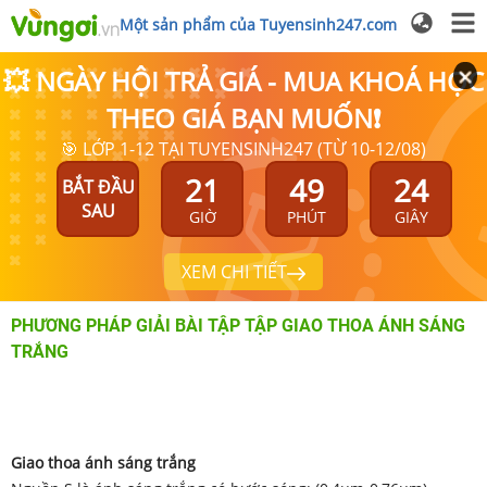
Một sản phẩm của Tuyensinh247.com
💥 NGÀY HỘI TRẢ GIÁ - MUA KHOÁ HỌC
THEO GIÁ BẠN MUỐN❗
🎯 LỚP 1-12 TẠI TUYENSINH247 (TỪ 10-12/08)
21
49
24
BẮT ĐẦU
SAU
GIỜ
PHÚT
GIÂY
XEM CHI TIẾT
PHƯƠNG PHÁP GIẢI BÀI TẬP TẬP GIAO THOA ÁNH SÁNG
TRẮNG
Giao thoa ánh sáng trắng