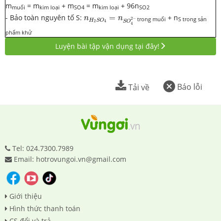
m
= m
+ m
= m
+ 96n
muối
kim loại
SO4
kim loại
SO2
n
H
2
S
O
4
=
n
S
O
4
2
−
- Bảo toàn nguyên tố S:
=
+ n
n
n
2
−
trong muối
S trong sản
H
S
O
S
O
2
4
4
phẩm khử
Luyện bài tập vận dụng tại đây!
Báo lỗi
Tải về
Tel: 024.7300.7989
Email: hotrovungoi.vn@gmail.com
Giới thiệu
Hình thức thanh toán
CS đổi và trả