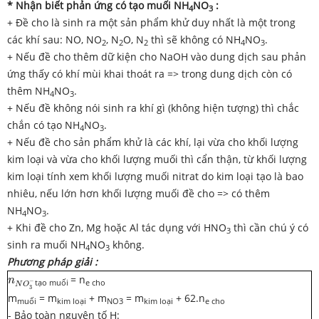
* Nhận biết phản ứng có tạo muối NH
NO
:
4
3
+ Đề cho là sinh ra một sản phẩm khử duy nhất là một trong
các khí sau: NO, NO
, N
O, N
thì sẽ không có NH
NO
.
2
2
2
4
3
+ Nếu đề cho thêm dữ kiện cho NaOH vào dung dịch sau phản
ứng thấy có khí mùi khai thoát ra => trong dung dịch còn có
thêm NH
NO
.
4
3
+ Nếu đề không nói sinh ra khí gì (không hiện tượng) thì chắc
chắn có tạo NH
NO
.
4
3
+ Nếu đề cho sản phẩm khử là các khí, lại vừa cho khối lượng
kim loại và vừa cho khối lượng muối thì cẩn thận, từ khối lượng
kim loại tính xem khối lượng muối nitrat do kim loại tạo là bao
nhiêu, nếu lớn hơn khối lượng muối đề cho => có thêm
NH
NO
.
4
3
+ Khi đề cho Zn, Mg hoặc Al tác dụng với HNO
thì cần chú ý có
3
sinh ra muối NH
NO
không.
4
3
Phương pháp giải :
n
N
O
3
−
= n
n
−
tạo muối
e cho
N
O
3
m
= m
+ m
= m
+ 62.n
muối
kim loại
NO3
kim loại
e cho
- Bảo toàn nguyên tố H: