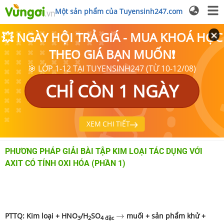
Một sản phẩm của Tuyensinh247.com
💥 NGÀY HỘI TRẢ GIÁ - MUA KHOÁ HỌC
THEO GIÁ BẠN MUỐN❗
🎯 LỚP 1-12 TẠI TUYENSINH247 (TỪ 10-12/08)
CHỈ CÒN 1 NGÀY
XEM CHI TIẾT
PHƯƠNG PHÁP GIẢI BÀI TẬP KIM LOẠI TÁC DỤNG VỚI
AXIT CÓ TÍNH OXI HÓA (PHẦN 1)
→
PTTQ:
Kim loại + HNO
/H
SO
→
muối + sản phẩm khử +
3
2
4 đặc