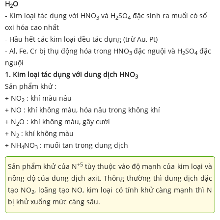
H
O
2
- Kim loại tác dụng với HNO
và H
SO
đặc sinh ra muối có số
3
2
4
oxi hóa cao nhất
- Hầu hết các kim loại đều tác dụng (trừ Au, Pt)
- Al, Fe, Cr bị thụ động hóa trong HNO
đặc nguội và H
SO
đặc
3
2
4
nguội
1. Kim loại tác dụng
với dung dịch HNO
3
Sản phẩm khử :
+ NO
: khí màu nâu
2
+ NO : khí không màu, hóa nâu trong không khí
+ N
O : khí không màu, gây cười
2
+ N
: khí không màu
2
+ NH
NO
: muối tan trong dung dịch
4
3
+5
Sản phẩm khử của N
tùy thuộc vào độ mạnh của kim loại và
nồng độ của dung dịch axit. Thông thường thì dung dịch đặc
tạo NO
, loãng tạo NO, kim loại có tính khử càng mạnh thì N
2
bị khử xuống mức càng sâu.