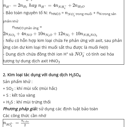
n
H
+
=
2
n
H
2
h
a
y
n
H
+
=
4
n
N
H
4
+
+
2
n
H
2
O
=
2
=
4
+
2
n
n
h
a
y
n
n
n
+
+
+
H
H
O
N
H
H
H
2
2
4
n
N
O
3
−
- Bảo toàn nguyên tố N: n
=
+ n
n
−
HNO3
trong muối
N trong sản
N
O
3
phẩm khử
n
=
HNO3 phản ứng
2
n
N
O
2
+
4
n
N
O
+
10
n
N
2
O
+
12
n
N
2
+
10
n
N
H
4
N
O
3
2
+
4
+
10
+
12
+
10
n
n
n
n
n
N
N
O
N
O
N
O
N
H
N
O
2
2
2
4
3
- Nếu có hỗn hợp kim loại chứa Fe phản ứng với axit, sau phản
ứng còn dư kim loại thì muối sắt thu được là muối Fe(II)
N
O
3
−
−
+
- Dung dịch chứa đồng thời ion H
và
có tính oxi hóa
N
O
3
tương tự dung dịch axit HNO
3
2. Kim
loại tác dụng với dung dịch H
SO
2
4
Sản phẩm khử :
+ SO
: khí mùi sốc (mùi hắc)
2
+ S : kết tủa vàng
+ H
S : khí mùi trứng thối
2
Phương pháp giải:
sử dụng các định luật bảo toàn
Các công thức cần nhớ
n
S
O
4
2
−
=
n
e
c
h
o
2
n
=
e
c
h
o
n
2
−
S
O
2
4