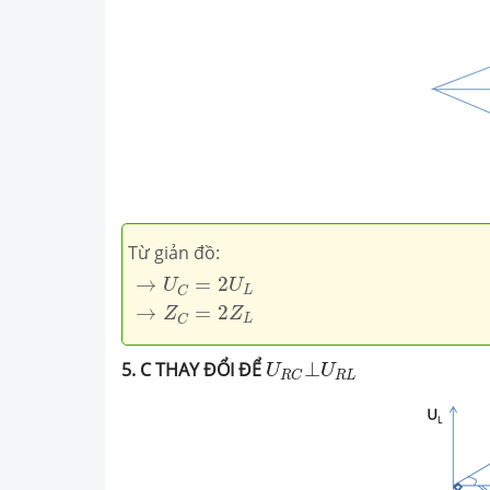
Từ giản đồ:
→
U
C
=
2
U
L
→
Z
C
=
2
Z
L
→
=
2
U
U
L
C
→
=
2
Z
Z
L
C
U
R
C
⊥
U
R
L
5. C THAY
ĐỔI ĐỂ
⊥
U
U
R
L
R
C