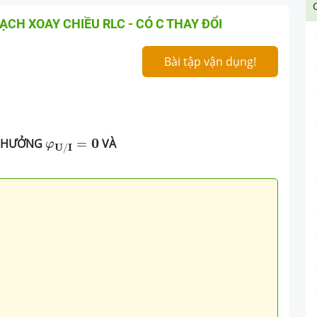
CH XOAY CHIỀU RLC - CÓ C THAY ĐỔI
Bài tập vận dụng!
φ
U
/
I
=
0
0
G HƯỞNG
=
VÀ
φ
U
I
/