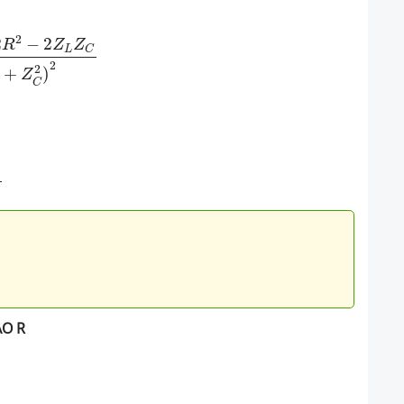
2
2
−
2
R
Z
Z
L
C
2
2
+
)
Z
C
O R