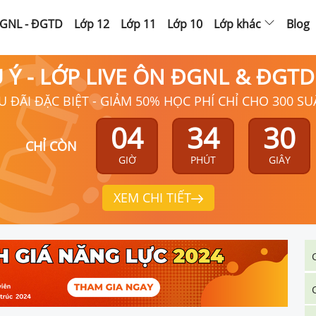
GNL - ĐGTD
Lớp 12
Lớp 11
Lớp 10
Lớp khác
Blog
Ú Ý - LỚP LIVE ÔN ĐGNL & ĐGT
U ĐÃI ĐẶC BIỆT - GIẢM 50% HỌC PHÍ CHỈ CHO 300 SU
04
34
29
CHỈ CÒN
GIỜ
PHÚT
GIÂY
XEM CHI TIẾT