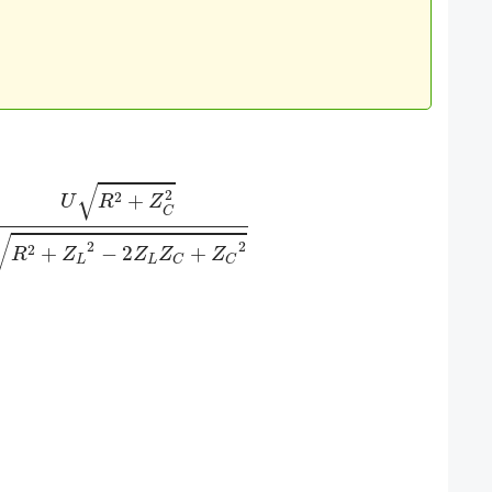
2
+
Z
C
2
R
2
+
Z
L
2
−
2
Z
L
Z
C
+
Z
C
2
=
U
1
+
−
2
Z
L
Z
C
+
Z
L
2
R
2
+
Z
C
√
2
2
+
U
R
Z
C
√
2
2
2
+
−
2
+
R
Z
Z
Z
Z
L
L
C
C
n
C
+
Z
L
2
R
2
+
Z
C
2
)
′
=
2
Z
C
2
−
2
R
2
−
2
Z
L
Z
C
(
R
2
+
Z
C
2
)
2
y
′
=
0
↔
2