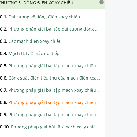
CHƯƠNG 3: DÒNG ĐIỆN XOAY CHIỀU
C.1
.
Đại cương về dòng điện xoay chiều
C.2
.
Phương pháp giải bài tập đại cương dòng điện xoay chiều
C.3
.
Các mạch điện xoay chiều
C.4
.
Mạch R, L, C mắc nối tiếp
C.5
.
Phương pháp giải bài tập mạch xoay chiều RLC - pha u, i - viết u, i
C.6
.
Công suất điện tiêu thụ của mạch điện xoay chiều - Hệ số công suất
C.7
.
Phương pháp giải bài tập mạch xoay chiều RLC - có R thay đổi
C.8
.
Phương pháp giải bài tập mạch xoay chiều RLC - có C thay đổi
C.9
.
Phương pháp giải bài tập mạch xoay chiều RLC - có L thay đổi
C.10
.
Phương pháp giải bài tập mạch xoay chiều RLC - có ω (hay f, T) thay đổi