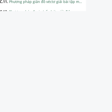
C.11
.
Phương pháp giản đồ véctơ giải bài tập mạch xoay chiều RLC
C.12
.
Phương pháp Casio (số phức giải điện xoay chiều)
C.13
.
Phương pháp giải bài tập mạch xoay chiều RLC - Bài toán hộp đen
C.14
.
Máy phát điện xoay chiều - Động cơ không đồng bộ ba pha
C.15
.
Truyền tải điện năng - Máy biến áp
C.16
.
Ôn tập chương 3 - Dòng điện xoay chiều
CHƯƠNG 4: DAO ĐỘNG VÀ SÓNG ĐIỆN TỪ
CHƯƠNG 5: SÓNG ÁNH SÁNG
CHƯƠNG 6: LƯỢNG TỬ ÁNH SÁNG
CHƯƠNG 7: HẠT NHÂN NGUYÊN TỬ