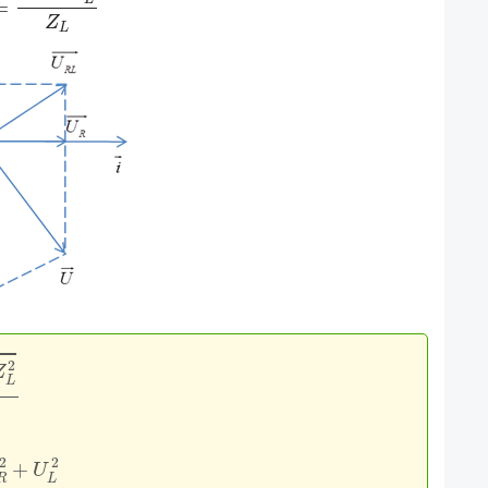
=
Z
L
R
2
Z
L
=
U
2
+
U
R
2
+
U
L
2
U
C
max
.
U
R
=
U
.
U
R
L
1
U
R
2
=
1
U
2
+
1
U
R
L
2
2
+
U
R
L