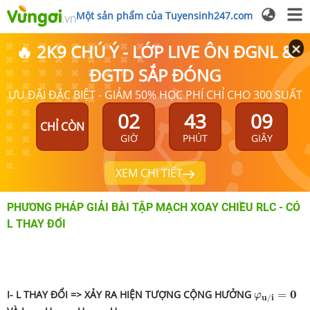
Một sản phẩm của Tuyensinh247.com
🔥 2K9 CHÚ Ý - LỚP LIVE ÔN ĐGNL &
ĐGTD SẮP ĐÓNG
ƯU ĐÃI ĐẶC BIỆT - GIẢM 50% HỌC PHÍ CHỈ CHO 300 SUẤT
02
43
08
CHỈ CÒN
GIỜ
PHÚT
GIÂY
XEM CHI TIẾT
PHƯƠNG PHÁP GIẢI BÀI TẬP MẠCH XOAY CHIỀU RLC - CÓ
L THAY ĐỔI
φ
u
/
i
=
0
0
I- L THAY ĐỔI => XẢY
RA HIỆN TƯỢNG CỘNG HƯỞNG
=
φ
u
/
i