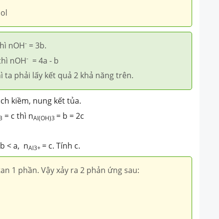
ol
-
hì nOH
= 3b.
-
thì nOH
= 4a - b
ì ta phải lấy kết quả 2 khả năng trên.
ch kiềm, nung kết tủa.
= c thì n
= b = 2c
3
Al(OH)3
b < a, n
= c. Tính c.
Al3+
tan 1 phần. Vậy xảy ra 2 phản ứng sau: