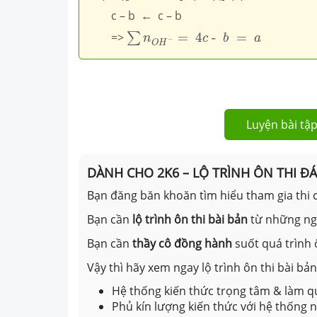
c – b ← c – b
∑
n
O
H
−
=
4
c
-
b
=
a
=>
=
4
 - 
=
∑
n
c
b
a
−
O
H
Luyện bài tập
DÀNH CHO 2K6 – LỘ TRÌNH ÔN THI Đ
Bạn đăng băn khoăn tìm hiểu tham gia thi c
Bạn cần
lộ trình ôn thi bài bản
từ những n
Bạn cần
thầy cô đồng hành
suốt quá trình 
Vậy thì hãy xem ngay lộ trình ôn thi bài b
Hệ thống kiến thức trọng tâm & làm qu
Phủ kín lượng kiến thức với hệ thống