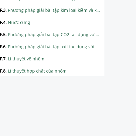
F.3
.
Phương pháp giải bài tập kim loại kiềm và kiềm thổ tác dụng với nước
F.4
.
Nước cứng
F.5
.
Phương pháp giải bài tập CO2 tác dụng với dung dịch kiềm
F.6
.
Phương pháp giải bài tập axit tác dụng với muối cacbonat
F.7
.
Lí thuyết về nhôm
F.8
.
Lí thuyết hợp chất của nhôm
F.9
.
Phương pháp giải bài tập nhôm và hợp chất của nhôm tác dụng với dung dịch kiềm
F.10
.
Bài tập muối aluminat tác dụng với axit
F.11
.
Phương pháp giải bài tập phản ứng nhiệt nhôm hoàn toàn
F.12
.
Phương pháp giải bài tập phản ứng nhiệt nhôm không hoàn toàn