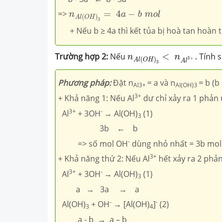
n
A
l
(
O
H
)
3
=
4
a
−
b
m
o
l
=>
=
4
−
n
a
b
m
o
l
(
)
A
l
O
H
3
+ Nếu b ≥ 4a thì kết tủa bị hoà tan hoàn 
n
A
l
(
O
H
)
3
<
n
A
l
3
+
.
Trường
hợp 2
:
Nếu
<
.
Tính 
n
n
3
+
(
)
A
l
O
H
A
l
3
Phương pháp:
Đặt n
= a và n
= b (b
Al3+
Al(OH)3
3+
+ Khả năng 1: Nếu Al
dư chỉ xảy ra 1 phản 
3+
-
Al
+ 3OH
→ Al(OH)
(1)
3
3b ← b
-
=> số mol OH
dùng nhỏ nhất = 3b mol
3+
+ Khả năng thứ 2: Nếu Al
hết xảy ra 2 phả
3+
-
Al
+ 3OH
→ Al(OH)
(1)
3
a → 3a → a
-
-
Al(OH)
+ OH
→ [Al(OH)
]
(2)
3
4
a - b → a – b