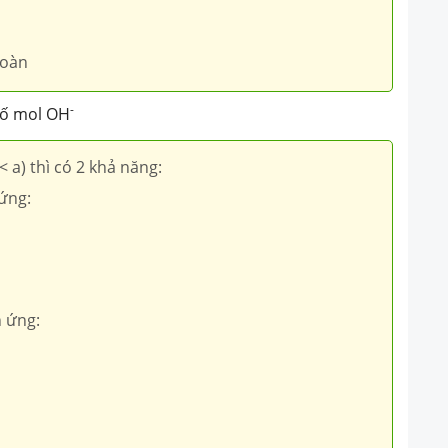
toàn
-
số mol OH
 < a) thì có 2 khả năng:
ứng:
n ứng: