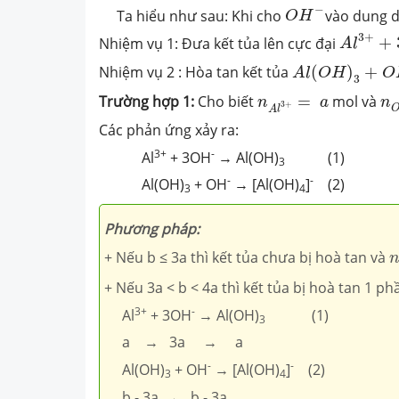
O
H
−
−
Ta hiểu như sau: Khi cho
vào dung 
O
H
A
l
3
+
+
3
3
+
Nhiệm vụ 1: Đưa kết tủa lên cực đại
+
A
l
A
l
(
O
H
)
3
+
O
H
−
Nhiệm vụ 2 : Hòa tan kết tủa
(
)
+
A
l
O
H
O
3
n
n
A
l
3
+
=
a
Trường
hợp 1:
Cho biết
=
mol và
n
a
n
3
+
A
l
Các phản ứng xảy ra:
3+
-
Al
+ 3OH
→ Al(OH)
(1)
3
-
-
Al(OH)
+ OH
→ [Al(OH)
]
(2)
3
4
Phương pháp:
+ Nếu b ≤ 3a thì kết tủa chưa bị hoà tan và
+ Nếu 3a < b < 4a thì kết tủa bị hoà tan 1 ph
3+
-
Al
+ 3OH
→ Al(OH)
(1)
3
a → 3a → a
-
-
Al(OH)
+ OH
→ [Al(OH)
]
(2)
3
4
b - 3a ← b - 3a