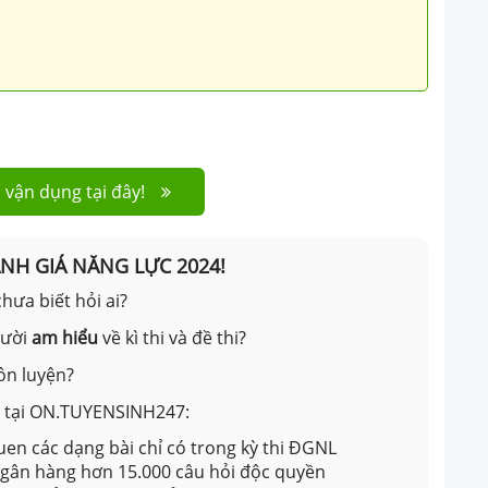
 vận dụng tại đây!
ÁNH GIÁ NĂNG LỰC 2024!
hưa biết hỏi ai?
gười
am hiểu
về kì thi và đề thi?
ôn luyện?
ản tại ON.TUYENSINH247:
en các dạng bài chỉ có trong kỳ thi ĐGNL
 ngân hàng hơn 15.000 câu hỏi độc quyền