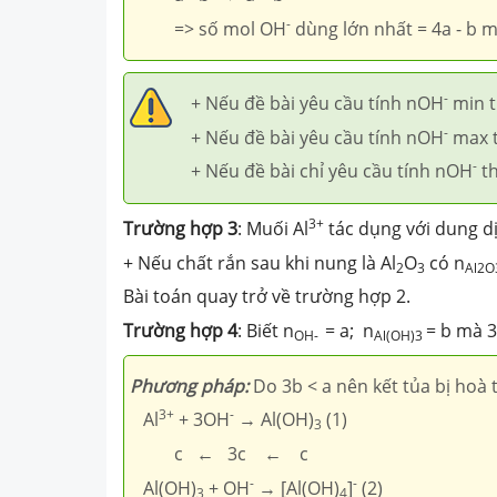
-
=> số mol OH
dùng lớn nhất = 4a - b m
-
+ Nếu đề bài yêu cầu tính nOH
min t
-
+ Nếu đề bài yêu cầu tính nOH
max 
-
+ Nếu đề bài chỉ yêu cầu tính nOH
th
3+
Trường
hợp 3
: Muối Al
tác dụng với dung dị
+ Nếu chất rắn sau khi nung là Al
O
có n
2
3
Al2O
Bài toán quay trở về trường hợp 2.
Trường
hợp 4
: Biết n
= a; n
= b mà 3
OH-
Al(OH)3
Phương pháp:
Do 3b < a nên kết tủa bị hoà 
3+
-
Al
+ 3OH
→ Al(OH)
(1)
3
c ← 3c ← c
-
-
Al(OH)
+ OH
→ [Al(OH)
]
(2)
3
4