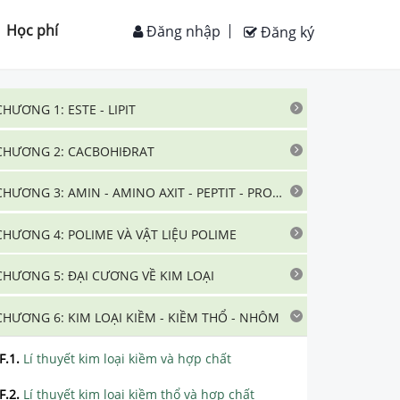
Học phí
Đăng nhập
Đăng ký
CHƯƠNG 1: ESTE - LIPIT
CHƯƠNG 2: CACBOHIĐRAT
CHƯƠNG 3: AMIN - AMINO AXIT - PEPTIT - PROTEIN
CHƯƠNG 4: POLIME VÀ VẬT LIỆU POLIME
CHƯƠNG 5: ĐẠI CƯƠNG VỀ KIM LOẠI
CHƯƠNG 6: KIM LOẠI KIỀM - KIỀM THỔ - NHÔM
F.1
.
Lí thuyết kim loại kiềm và hợp chất
F.2
.
Lí thuyết kim loại kiềm thổ và hợp chất