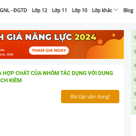
GNL - ĐGTD
Lớp 12
Lớp 11
Lớp 10
Lớp khác
Blog
À HỢP CHẤT CỦA NHÔM TÁC DỤNG VỚI DUNG
ỊCH KIỀM
Bài tập vận dụng!