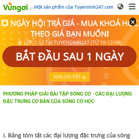
Một sản phẩm của Tuyensinh247.com
💥 NGÀY HỘI TRẢ GIÁ - MUA KHOÁ HỌC
THEO GIÁ BẠN MUỐN❗
🎯 LỚP 1-12 TẠI TUYENSINH247 (TỪ 10-12/08)
BẮT ĐẦU SAU 1 NGÀY
XEM CHI TIẾT
PHƯƠNG PHÁP GIẢI BÀI TẬP SÓNG CƠ - CÁC ĐẠI LƯỢNG
ĐẶC TRƯNG CƠ BẢN CỦA SÓNG CƠ HỌC
I. Bảng tóm tắt các đại lượng đặc trưng của sóng