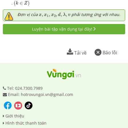
(
k
∈
Z
)
.
(
∈
)
k
Z
x
,
x
1
,
x
2
,
d
,
λ
,
v
Đơn vị của
,
,
,
,
,
phải tương ứng với nhau.
x
x
x
d
λ
v
1
2
Luyện bài tập vận dụng tại đây!
Báo lỗi
Tải về
Tel: 024.7300.7989
Email: hotrovungoi.vn@gmail.com
Giới thiệu
Hình thức thanh toán