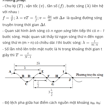
(
T
)
(
v
)
(
f
)
(
λ
)
- Chu kỳ
(
)
, vận tốc
(
)
, tần số
(
)
, bước sóng
(
)
liên hệ
T
v
f
λ
với nhau
:
f
=
1
T
;
λ
=
v
T
=
v
f
;
v
=
Δ
s
Δ
t
Δ
s
1
Δ
s
v
=
;
=
=
;
=
với
Δ
là quãng đường sóng
f
λ
v
T
v
s
Δ
T
t
f
Δ
t
truyền trong thời gian
Δ
.
t
- Quan sát hình ảnh sóng có
n ngọn sóng
liên tiếp thì có
n - 1
bước sóng. Hoặc quan sát thấy từ ngọn sóng thứ n đến ngọn
λ
=
l
m
−
n
l
sóng thứ m (m > n) có chiều dài
l
thì bước sóng:
=
λ
−
m
n
- Số lần nhô lên trên mặt nước là N trong khoảng thời gian t
T
=
t
N
−
1
t
giây thì
=
T
−
1
N
- Độ lệch pha giữa hai điểm cách nguồn một khoảng x
, x
:
M
N