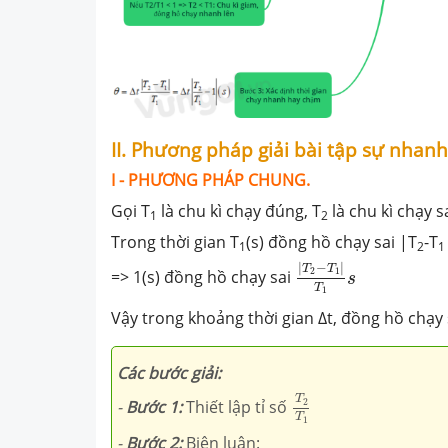
II. Phương pháp giải bài tập sự nhan
I - PHƯƠNG PHÁP CHUNG.
Gọi T
là chu kì chạy đúng, T
là chu kì chạy s
1
2
Trong thời gian T
(s) đồng hồ chạy sai |T
-T
1
2
1
|
T
2
−
T
1
|
T
1
s
|
−
|
T
T
2
1
=> 1(s) đồng hồ chạy sai
s
T
1
Vậy trong khoảng thời gian ∆t, đồng hồ chạy 
Các
bước giải:
T
2
T
1
T
2
-
Bước 1:
Thiết lập tỉ số
T
1
-
Bước 2:
Biện luận: