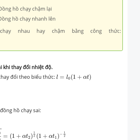
 Đồng hồ chạy chậm lại
 Đồng hồ chạy nhanh lên
chạy nhau hay chậm bằng công thức:
 khi thay đổi nhiệt độ.
l
=
l
0
(
1
+
α
t
)
 thay đổi theo biểu thức:
=
(
1
+
)
l
l
α
t
0
đồng hồ chạy sai:
1
+
α
t
2
)
(
1
+
α
t
1
)
=
(
1
+
α
t
2
)
1
2
(
1
+
α
t
1
)
−
1
2
)
1
1
−
=
(
1
+
)
(
1
+
)
α
t
α
t
2
2
2
1
)