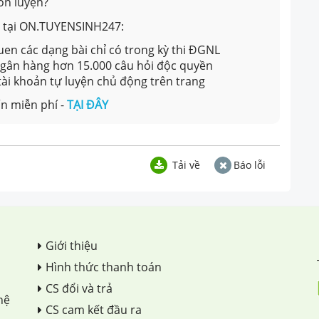
ôn luyện?
ản tại ON.TUYENSINH247:
en các dạng bài chỉ có trong kỳ thi ĐGNL
 ngân hàng hơn 15.000 câu hỏi độc quyền
 tài khoản tự luyện chủ động trên trang
n miễn phí -
TẠI ĐÂY
Tải về
Báo lỗi
Giới thiệu
Hình thức thanh toán
CS đổi và trả
hệ
CS cam kết đầu ra