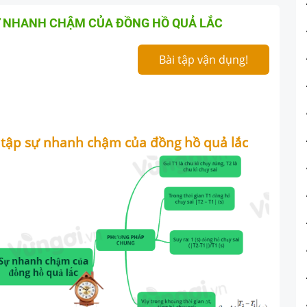
SỰ NHANH CHẬM CỦA ĐỒNG HỒ QUẢ LẮC
Bài tập vận dụng!
i tập sự nhanh chậm của đồng hồ quả lắc