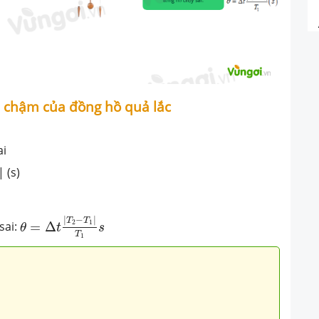
h chậm của đồng hồ quả lắc
ai
| (s)
θ
=
Δ
t
|
T
2
−
T
1
|
T
1
s
|
−
|
T
T
2
1
sai:
=
Δ
θ
t
s
T
1