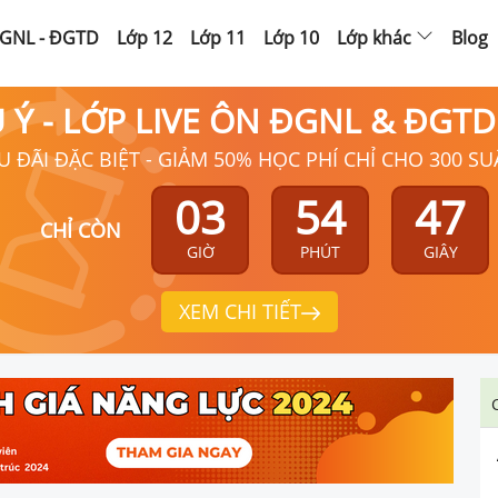
GNL - ĐGTD
Lớp 12
Lớp 11
Lớp 10
Lớp khác
Blog
Ú Ý - LỚP LIVE ÔN ĐGNL & ĐGT
U ĐÃI ĐẶC BIỆT - GIẢM 50% HỌC PHÍ CHỈ CHO 300 SU
03
54
46
CHỈ CÒN
GIỜ
PHÚT
GIÂY
XEM CHI TIẾT