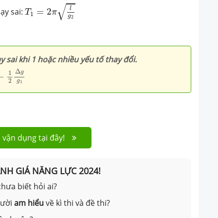
T
1
=
2
π
l
g
2
√
l
ạy sai:
=
2
T
π
1
g
2
1
 sai khi 1 hoặc nhiều yếu tố thay đổi.
1
2
Δ
g
g
1
Δ
g
1
−
2
g
1
 vận dụng tại đây!
ÁNH GIÁ NĂNG LỰC 2024!
hưa biết hỏi ai?
gười
am hiểu
về kì thi và đề thi?