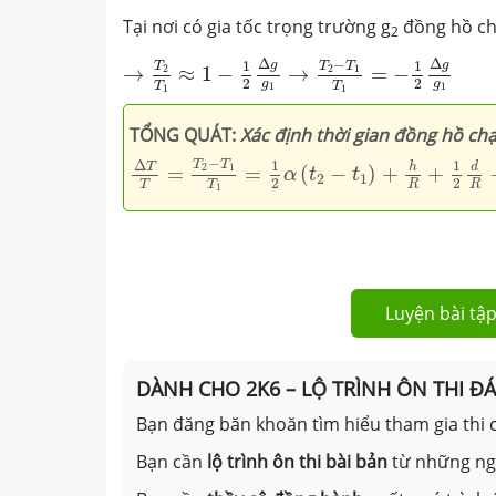
Tại nơi có gia tốc trọng trường g
đồng hồ ch
2
→
T
2
T
1
≈
1
−
1
2
Δ
g
g
1
→
T
2
−
T
1
T
1
=
−
1
2
Δ
g
g
Δ
Δ
−
g
g
1
1
T
T
T
2
2
1
→
≈
1
−
→
=
−
2
2
g
g
T
T
1
1
1
1
TỔNG
QUÁT:
Xác định thời gian đồng hồ chạy
Δ
T
T
=
T
2
−
T
1
T
1
=
1
2
α
(
t
2
−
t
1
)
+
h
R
+
1
2
d
R
−
−
1
1
Δ
T
T
h
d
T
2
1
=
=
(
−
)
+
+
α
t
t
2
1
2
2
R
R
T
T
1
Luyện bài tập
DÀNH CHO 2K6 – LỘ TRÌNH ÔN THI Đ
Bạn đăng băn khoăn tìm hiểu tham gia thi c
Bạn cần
lộ trình ôn thi bài bản
từ những n