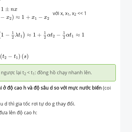
x
(
1
+
x
1
)
(
1
−
x
2
)
≈
1
+
x
1
−
x
2
1
±
n
x
với x, x
, x
<< 1
1
2
−
)
≈
1
+
−
x
x
x
2
1
2
2
λ
t
1
)
≈
1
+
1
2
α
t
2
−
1
2
α
t
1
≈
1
+
1
2
α
(
t
2
−
t
1
)
1
1
1
1
−
≈
1
+
−
≈
1
(
)
λ
t
α
t
α
t
1
2
1
2
2
2
α
(
t
2
−
t
1
)
(
s
)
(
−
)
(
)
t
t
s
2
1
 ngược lại t
< t
: đồng hồ chạy nhanh lên.
2
1
ai ở độ cao h và độ sâu d so với mực nước biến
(coi
d thì gia tốc rơi tự do g thay đổi.
ưa lên độ cao h:
)
R
=
1
+
h
R