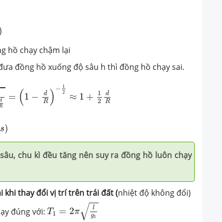
s
)
)
g hồ chạy chậm lại
ưa đồng hồ xuống độ sâu h thì đồng hồ chạy sai.
=
1
1
−
d
R
=
(
1
−
d
R
)
−
1
2
≈
1
+
1
2
d
R
1
−
(
)
2
1
d
d
=
1
−
≈
1
+
2
R
R
d
R
R
(
s
)
(
)
s
 sâu, chu kì đều tăng nên suy ra đồng hồ luôn chạy
hi thay đổi vị trí trên trái đất (
nhiệt độ không đổi)
T
1
=
2
π
l
g
1
√
l
ạy đúng với:
=
2
T
π
1
g
1