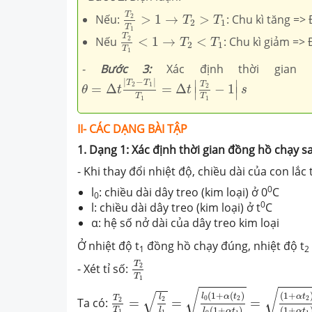
T
2
T
1
>
1
→
T
2
>
T
1
T
2
Nếu:
>
1
→
>
: Chu kì tăng =>
T
T
2
1
T
T
2
T
1
<
1
→
T
2
<
T
1
1
T
2
Nếu
<
1
→
<
: Chu kì giảm =>
T
T
2
1
T
1
-
Bước 3:
Xác định thời gian 
θ
=
Δ
t
|
T
2
−
T
1
|
T
1
=
Δ
t
|
T
2
T
1
−
1
|
s
|
−
|
∣
∣
T
T
T
2
1
2
=
Δ
=
Δ
−
1
θ
t
t
s
∣
∣
T
T
1
1
II- CÁC DẠNG BÀI TẬP
1. Dạng 1: Xác định thời gian đồng hồ chạy sai
- Khi thay đổi nhiệt độ, chiều dài của con lắc
0
l
: chiều dài dây treo (kim loại) ở 0
C
0
0
l: chiều dài dây treo (kim loại) ở t
C
α: hệ số nở dài của dây treo kim loại
Ở nhiệt độ t
đồng hồ chạy đúng, nhiệt độ t
1
2
T
2
T
1
T
2
- Xét tỉ số:
T
1
T
2
T
1
=
l
2
l
1
=
l
0
(
1
+
α
(
t
2
)
l
0
(
1
+
α
t
1
)
=
(
√
√
√
(
1
+
(
)
(
1
+
l
α
t
α
t
l
T
0
2
2
2
2
Ta có:
=
=
=
(
1
+
)
(
1
+
T
l
l
α
t
α
t
1
1