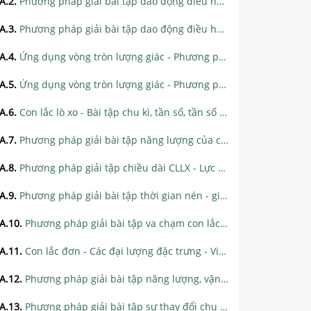
A.2
.
Phương pháp giải bài tập dao động điều hòa - Các đại lượng đặc trưng
A.3
.
Phương pháp giải bài tập dao động điều hòa - Viết phương trình dao động điều hòa
A.4
.
Ứng dụng vòng tròn lượng giác - Phương pháp giải bài tập xác định thời gian vật chuyển động từ x1 đến x2, số lần vật qua li độ x
A.5
.
Ứng dụng vòng tròn lượng giác - Phương pháp giải bài tập quãng đường, tốc độ trung bình
A.6
.
Con lắc lò xo - Bài tập chu kì, tần số, tần số góc của con lắc lò xo
A.7
.
Phương pháp giải bài tập năng lượng của con lắc lò xo
A.8
.
Phương pháp giải tập chiều dài CLLX - Lực đàn hồi, lực hồi phục của CLLX
A.9
.
Phương pháp giải bài tập thời gian nén - giãn của con lắc lò xo
A.10
.
Phương pháp giải bài tập va chạm con lắc lò xo
A.11
.
Con lắc đơn - Các đại lượng đặc trưng - Viết phương trình dao động của con lắc đơn
A.12
.
Phương pháp giải bài tập năng lượng, vận tốc - lực của con lắc đơn
A.13
.
Phương pháp giải bài tập sự thay đổi chu kì con lắc đơn khi chịu thêm tác dụng của lực lạ