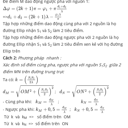
Để điểm M dao động ngược pha với nguồn 1:
Δ
φ
=
(
2
k
+
1
)
π
=
φ
1
+
π
d
1
+
d
2
λ
+
d
d
1
2
Δ
=
(
2
+
1
)
=
+
φ
k
π
φ
π
1
d
1
+
d
2
=
(
2
k
+
1
)
λ
−
φ
1
λ
π
λ
φ
λ
1
=>
+
=
(
2
+
1
)
−
d
d
k
λ
1
2
π
Tập hợp những điểm dao động cùng pha với 2 nguồn là họ
đường Ellip nhận S
và S
làm 2 tiêu điểm.
1
2
Tập hợp những điểm dao động ngược pha với 2 nguồn là họ
đường Ellip nhận S
và S
làm 2 tiêu điểm xen kẻ với họ đường
1
2
Ellip trên
Cách 2:
Phương pháp nhanh :
Xác định số điểm cùng pha, ngược pha với nguồn S
S
giữa 2
1
2
điểm MN trên đường trung trực
k
=
(
S
1
S
2
2
λ
)
(
)
S
S
1
2
Ta có:
=
k
2
λ
d
M
=
O
M
2
+
(
S
1
S
2
2
)
2
d
N
=
O
N
2
+
(
S
1
S
2
2
)
2
√
√
2
2
(
)
(
)
S
S
S
S
2
2
1
2
1
2
=
+
;
=
+
d
O
M
d
O
N
M
N
2
2
k
M
=
d
M
λ
k
N
=
d
N
λ
d
d
- Cùng pha khi:
=
;
=
M
N
k
k
M
N
k
M
+
0
,
5
=
d
M
λ
k
N
+
0
,
5
=
d
N
λ
λ
λ
d
d
- Ngược pha khi:
+
0
,
5
=
;
+
0
,
5
=
M
N
k
k
M
N
λ
λ
Từ k và k
=> số điểm trên OM
M
Từ k và k
=> số điểm trên ON
N