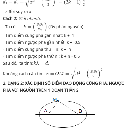
√
(
)
λ
2
1
2
=
=
+
=
(
2
+
1
)
d
d
x
k
1
2
2
2
=> Rồi suy ra x
Cách 2:
Giải nhanh
:
k
=
(
S
1
S
2
2
λ
)
(
)
S
S
1
2
Ta có:
=
(lấy phần nguyên)
k
2
λ
- Tìm điểm cùng pha gần nhất: k + 1
- Tìm điểm ngược pha gần nhất: k + 0.5
- Tìm điểm cùng pha thứ n: k + n
- Tìm điểm ngược pha thứ n : k + n - 0.5
k
λ
=
d
Sau đó, ta tính:
=
.
k
λ
d
x
=
O
M
=
d
2
−
(
S
1
S
2
2
)
2
√
2
(
)
S
S
2
1
2
Khoảng cách cần tìm:
=
=
−
x
O
M
d
2
2. DẠNG
2:
XÁC ĐỊNH SỐ ĐIỂM DAO ĐỘNG CÙNG PHA, NGƯỢC
PHA VỚI NGUỒN TRÊN 1 ĐOẠN THẲNG.