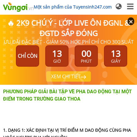
Một sản phẩm của Tuyensinh247.com
🔥 2K9 CHÚ Ý - LỚP LIVE ÔN ĐGNL &
ĐGTD SẮP ĐÓNG
ƯU ĐÃI ĐẶC BIỆT - GIẢM 50% HỌC PHÍ CHỈ CHO 300 SUẤT
13
00
13
CHỈ CÒN
GIỜ
PHÚT
GIÂY
XEM CHI TIẾT
PHƯƠNG PHÁP GIẢI BÀI TẬP VỀ PHA DAO ĐỘNG TẠI MỘT
ĐIỂM TRONG TRƯỜNG GIAO THOA
1. DẠNG
1:
XÁC ĐỊNH TẠI VỊ TRÍ ĐIỂM M DAO ĐỘNG CÙNG PHA