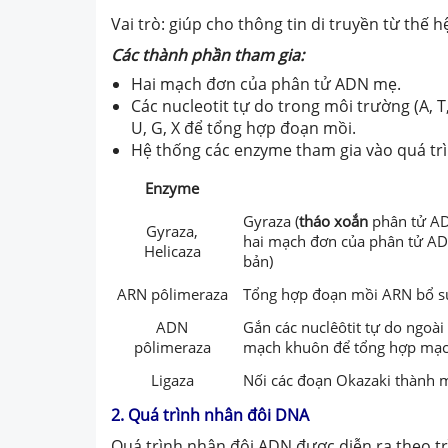
Vai trò:
giúp cho thông tin di truyền từ thế 
Các thành phần
tham gia:
Hai mạch đơn của phân tử ADN mẹ.
Các nucleotit tự do trong môi trường (A, T
U, G, X để tổng hợp đoạn mồi.
Hệ thống các enzyme tham gia vào quá tr
Enzyme
Gyraza (
tháo xoắn
phân tử ADN
Gyraza
,
hai mạch đơn của phân
tử
ADN
Helicaza
bản)
ARN pôlimeraza
Tổng hợp đoạn mồi ARN bổ s
A
D
N
Gắn các nuclêôtit tự do ngoài 
pôlimeraza
mạch khuôn để tổng hợp mạ
Ligaza
Nối các đoạn Okazaki thành 
2. Quá trình nhân đôi DNA
Quá trình nhân đôi ADN được diễn ra theo t