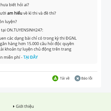
hưa biết hỏi ai?
gười
am hiểu
về kì thi và đề thi?
ôn luyện?
ản tại ON.TUYENSINH247:
en các dạng bài chỉ có trong kỳ thi ĐGNL
 ngân hàng hơn 15.000 câu hỏi độc quyền
 tài khoản tự luyện chủ động trên trang
n miễn phí -
TẠI ĐÂY
Tải về
Báo lỗi
Giới thiệu