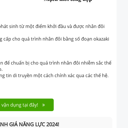
phát sinh từ một điểm kh
ở
i đầu và được nhân đôi
g cấp cho quá trình nhân đôi bằng số đoạn okazaki
an để chu
ẩ
n bị cho quá trình nhân đôi nhiễm sắc thể
o.
ng tin di truyền một cách chính xác qua các thế hệ
.
 vận dụng tại đây!
ÁNH GIÁ NĂNG LỰC 2024!