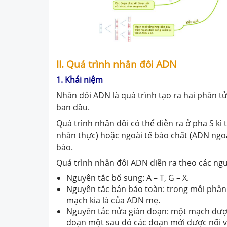
II. Quá trình nhân đôi ADN
1. Khái niệm
Nhân đôi ADN là quá trình tạo ra hai phân 
ban đầu
.
Quá trình nhân đôi có thể di
ễ
n ra ở pha S kì
nhân thực) hoặc ngoài tế bào chất (ADN ngo
bào
.
Quá trình nhân đôi ADN diễn ra theo các ng
Nguyên tắc bổ sung
: A – T, G – X.
Nguyên tắc bán bảo toàn
: trong mỗi phâ
mạch kia là của ADN mẹ.
Nguyên tắc nửa gián đoạn
: một mạch được
đoạn một sau đó các đoạn mới được nối 