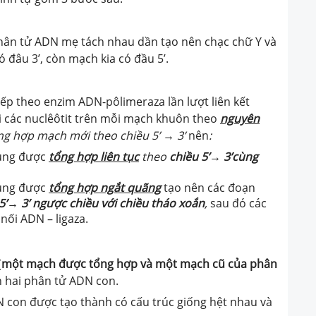
hân tử ADN mẹ tách nhau dần tạo nên chạc chữ Y và
 đâu 3’, còn mạch kia có đầu 5’.
ếp theo e
nzim ADN-pôlimeraza lần lượt liên kết
i các nuclêôtit trên mỗi mạch khuôn theo
nguyên
ng hợp mạch mới theo chiều 5’ → 3’
nên
:
ung được
tổng hợp liên tục
theo
chiều 5’→ 3’cùng
ung được
tổng hợp
ngắt quãng
tạo nên các đoạn
5’→ 3’ ngược chiều với chiều tháo xoắn
,
sau đó các
nối ADN – ligaza
.
(
một mạch được tổng hợp và một mạch cũ của phân
h hai phân tử ADN con
.
 con được tạo thành có cấu trúc giống hệt nhau và