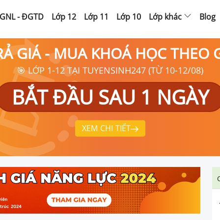
GNL - ĐGTD
Lớp 12
Lớp 11
Lớp 10
Lớp khác
Blog
RẢ GIÁ - MUA KHOÁ HỌC THEO
🎯 LỚP 1-12 TẠI TUYENSINH247 (TỪ 10-12/08)
BẮT ĐẦU SAU 1 NGÀY
XEM CHI TIẾT