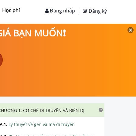
Học phí
Đăng nhập
Đăng ký
 GIÁ BẠN MUỐN❗
CHƯƠNG 1: CƠ CHẾ DI TRUYỀN VÀ BIẾN DỊ
A.1
.
Lý thuyết về gen và mã di truyền