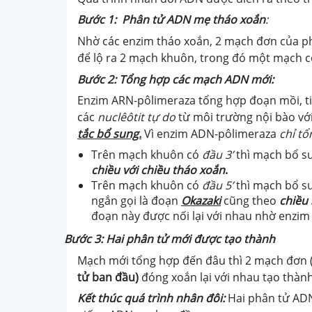
Bước
1
: Phân tử ADN mẹ tháo xoắ
n
:
Nhờ các enzim tháo xoắn, 2 mạch đơn của p
để lộ ra 2 mạch khuôn, trong đó một mạch có
Bước 2: Tổng hợp các mạch ADN mới:
Enzim ARN-
pôlimeraza
tổng hợp đoạn mồi, ti
các
nuclêôtit tự do
từ môi trường nội bào vớ
tắc bổ
sung.
Vì enzim ADN-pôlimeraza
chỉ tổ
Trên mạch khuôn có
đầu 3’
thì mạch bổ s
chiều với chiều tháo xo
ắ
n
.
Trên mạch khuôn có
đầu 5’
thì mạch bổ s
ngắn gọi là đoạn
Okazaki
cũng theo
chiều 
đoạn này được nối lại với nhau nhờ enzim 
Bước 3: Hai phân tử mới được tạo thành
Mạch mới tổng hợp đến đâu thì 2 mạch đơn 
tử ban đầu)
đóng xoắn lại với nhau tạo thàn
Kết thúc quá trình nhân đôi:
Hai phân tử
ADN