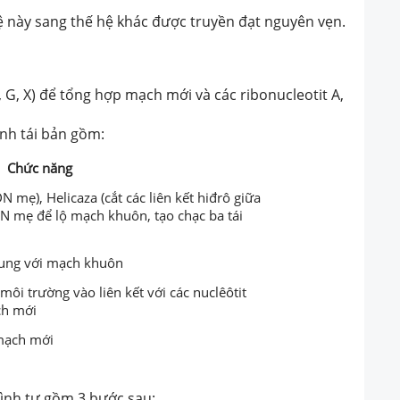
hệ này sang thế hệ khác được truyền đạt nguyên vẹn
.
, G, X) để tổng hợp mạch mới và các ribonucleotit A,
ình tái bản gồm:
Chức năng
 mẹ), Helicaza (cắt các liên kết hiđrô giữa
 mẹ để lộ mạch khuôn, tạo chạc ba tái
ung với mạch khuôn
môi trường vào liên kết với các nuclêôtit
ch mới
mạch mới
rình tự gồm 3 bước sau: