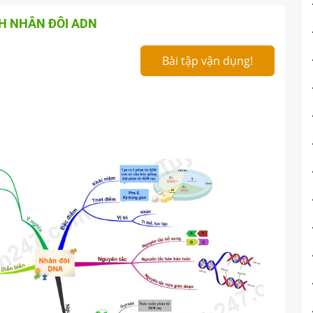
H NHÂN ĐÔI ADN
Bài tập vận dụng!