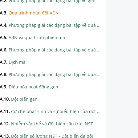
A.2
.
Phương pháp giải các dạng bài tập về gen
A.3
.
Quá trình nhân đôi ADN
A.4
.
Phương pháp giải các dạng bài tập về quá trình nhân đôi ADN
A.5
.
ARN và quá trình phiên mã
A.6
.
Phương pháp giải các dạng bài tập về quá trình phiên mã
A.7
.
Dịch mã
A.8
.
Phương pháp giải các dạng bài tập về quá trình dịch mã
A.9
.
Điều hòa hoạt động gen
A.10
.
Đột biến gen
A.11
.
Cơ chế phát sinh và sự biểu hiện của đột biến gen
A.12
.
Nhiễm sắc thể và đột biến cấu trúc NST
A.13
.
Đột biến số lượng NST - Đột biến đa bội