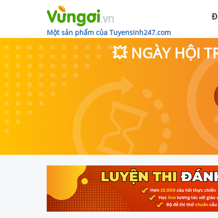
Đ
Một sản phẩm của Tuyensinh247.com
💥 NGÀY HỘI T