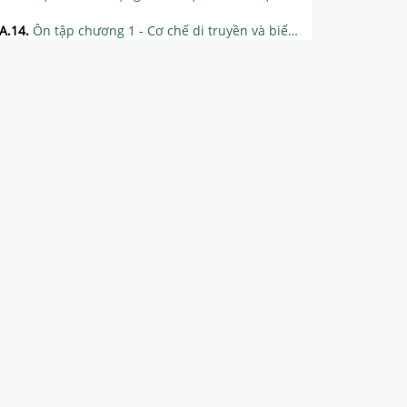
A.14
.
Ôn tập chương 1 - Cơ chế di truyền và biến dị
CHƯƠNG 2: TÍNH QUY LUẬT CỦA HIỆN TƯỢNG DI TRUYỀN
CHƯƠNG 3. DI TRUYỀN HỌC QUẦN THỂ
CHƯƠNG 4: ỨNG DỤNG DI TRUYỀN HỌC
CHƯƠNG 5. DI TRUYỀN HỌC NGƯỜI
CHƯƠNG 6: BẰNG CHỨNG VÀ CƠ CHẾ TIẾN HÓA
CHƯƠNG 7. SỰ PHÁT SINH VÀ PHÁT TRIỂN SỰ SỐNG TRÊN TRÁI ĐẤT
CHƯƠNG 8: CÁ THỂ VÀ QUẦN THỂ SINH VẬT
CHƯƠNG 9: QUẦN XÃ SINH VẬT