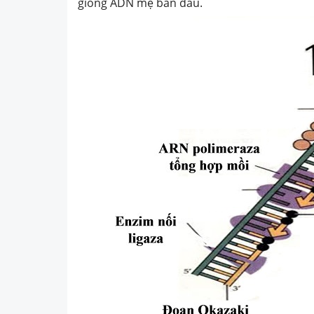
giống ADN mẹ ban đầu
.