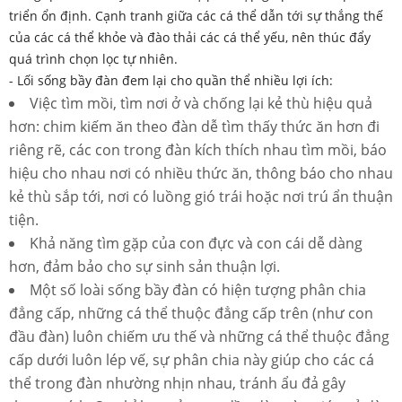
triển ổn định. Cạnh tranh giữa các cá thể dẫn tới sự thắng thế
của các cá thể khỏe và đào thải các cá thể yếu, nên thúc đẩy
quá trình chọn lọc tự nhiên.
- Lối sống bầy đàn đem lại cho quần thể nhiều lợi ích:
Việc tìm mồi, tìm nơi ở và chống lại kẻ thù hiệu quả
hơn: chim kiếm ăn theo đàn dễ tìm thấy thức ăn hơn đi
riêng rẽ, các con trong đàn kích thích nhau tìm mồi, báo
hiệu cho nhau nơi có nhiều thức ăn, thông báo cho nhau
kẻ thù sắp tới, nơi có luồng gió trái hoặc nơi trú ẩn thuận
tiện.
Khả năng tìm gặp của con đực và con cái dễ dàng
hơn, đảm bảo cho sự sinh sản thuận lợi.
Một số loài sống bầy đàn có hiện tượng phân chia
đẳng cấp, những cá thể thuộc đẳng cấp trên (như con
đầu đàn) luôn chiếm ưu thế và những cá thể thuộc đẳng
cấp dưới luôn lép vế, sự phân chia này giúp cho các cá
thể trong đàn nhường nhịn nhau, tránh ẩu đả gây