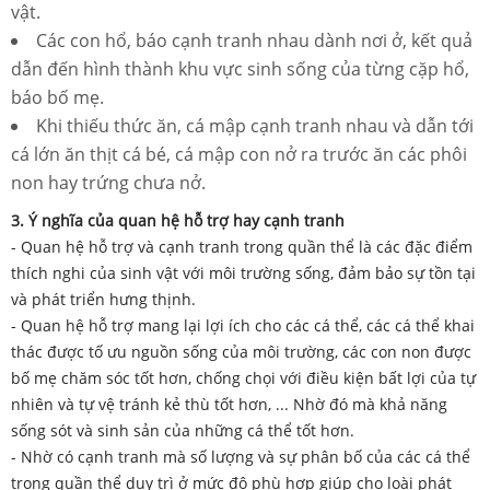
vật.
Các con hổ, báo cạnh tranh nhau dành nơi ở, kết quả
dẫn đến hình thành khu vực sinh sống của từng cặp hổ,
báo bố mẹ.
Khi thiếu thức ăn, cá mập cạnh tranh nhau và dẫn tới
cá lớn ăn thịt cá bé, cá mập con nở ra trước ăn các phôi
non hay trứng chưa nở.
3. Ý nghĩa của quan hệ hỗ trợ hay cạnh tranh
- Quan hệ hỗ trợ và cạnh tranh trong quần thể là các đặc điểm
thích nghi của sinh vật với môi trường sống, đảm bảo sự tồn tại
và phát triển hưng thịnh.
- Quan hệ hỗ trợ mang lại lợi ích cho các cá thể, các cá thể khai
thác được tố ưu nguồn sống của môi trường, các con non được
bố mẹ chăm sóc tốt hơn, chống chọi với điều kiện bất lợi của tự
nhiên và tự vệ tránh kẻ thù tốt hơn, ... Nhờ đó mà khả năng
sống sót và sinh sản của những cá thể tốt hơn.
- Nhờ có cạnh tranh mà số lượng và sự phân bố của các cá thể
trong quần thể duy trì ở mức độ phù hợp giúp cho loài phát