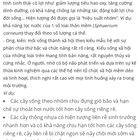
tính sinh thái có lợi như: giảm lượng tiêu hao oxy, tăng cường
dinh dưỡng, có khả năng chống lại những tác động bất lợi cho
đời sống… Hiện tượng đó được gọi là “hiệu suất nhóm”. Ví dụ:
khả năng lọc nước của 1 số loài thân mềm (
Sphaerium
corneum
) thay đổi theo số lượng cá thể.
- Ong, kiến, mối sống thành xã hội theo kiểu mẫu hệ với sự
phân chia thứ bậc và chức năng rất rõ ràng. Kiểu sống xã hội
của những loài trên mang tính bản năng, rất nguyên thủy và
cứng nhắc. Ở người, nhờ có bộ não phát triển và dựa trên sự kế
thừa kinh nghiệm qua các thế hệ nên tổ chức xã hội mềm dẻo
và linh hoạt, thích nghi rất cao với mọi tình huống xảy ra trong
môi trường.
Ví dụ:
Các cây sống theo nhóm chịu đựng gió bão và hạn
chế sự thoát hơi nước tốt hơn cây sống riêng rẽ.
Các cây thông nhựa có hiện tượng liền rễ sinh trưởng
nhanh hơn và có khả năng chịu hạn tốt hơn các cây sống
riêng rẽ, cây liền rễ bị chặt ngọn sẽ nảy chồi mới sớm và