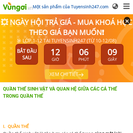
Một sản phẩm của Tuyensinh247.com
💥 NGÀY HỘI TRẢ GIÁ - MUA KHOÁ HỌC
THEO GIÁ BẠN MUỐN❗
🎯 LỚP 1-12 TẠI TUYENSINH247 (TỪ 10-12/08)
12
06
09
BẮT ĐẦU
SAU
GIỜ
PHÚT
GIÂY
XEM CHI TIẾT
QUẦN THỂ SINH VẬT VÀ QUAN HỆ GIỮA CÁC CÁ THỂ
TRONG QUẦN THỂ
I. QUẦN THỂ