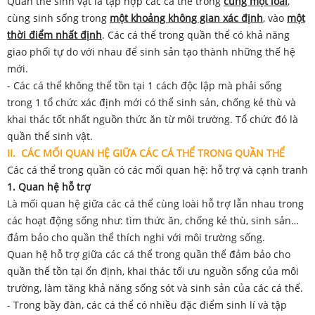
Quần thể sinh vật là tập hợp các cá thể trong
cùng một loài
,
cùng sinh sống trong
một khoảng không gian xác định
, vào
một
thời điểm nhất định
. Các cá thể trong quần thể có khả năng
giao phối tự do với nhau để sinh sản tạo thành những thế hệ
mới.
- Các cá thể không thể tồn tại 1 cách độc lập mà phải sống
trong 1 tổ chức xác định mới có thể sinh sản, chống kẻ thù và
khai thác tốt nhất nguồn thức ăn từ môi trường. Tổ chức đó là
quần thể sinh vật.
II. CÁC MỐI QUAN HỆ GIỮA CÁC CÁ THỂ TRONG QUẦN THỂ
Các cá thể trong quần có các mối quan hệ: hỗ trợ và cạnh tranh
1. Quan hệ hỗ trợ
Là mối quan hệ giữa các cá thể cùng loài hỗ trợ lẫn nhau trong
các hoạt động sống như: tìm thức ăn, chống kẻ thù, sinh sản…
đảm bảo cho quần thể thích nghi với môi trường sống.
Quan hệ hỗ trợ giữa các cá thể trong quần thể đảm bảo cho
quần thể tồn tại ổn định, khai thác tối ưu nguồn sống của môi
trường, làm tăng khả năng sống sót và sinh sản của các cá thể.
- Trong bầy đàn, các cá thể có nhiều đặc điểm sinh lí và tập