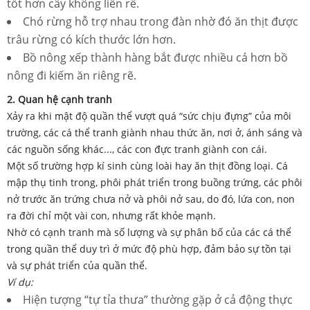
tốt hơn cây không liền rễ.
Chó rừng hỗ trợ nhau trong đàn nhờ đó ăn thịt được
trâu rừng có kích thước lớn hơn.
Bồ nông xếp thành hàng bắt được nhiều cá hơn bồ
nông đi kiếm ăn riêng rẽ.
2. Quan hệ cạnh tranh
Xảy ra khi mật độ quần thể vượt quá “sức chịu đựng” của môi
trường, các cá thể tranh giành nhau thức ăn, nơi ở, ánh sáng và
các nguồn sống khác..., các con đực tranh giành con cái.
Một số trường hợp kí sinh cùng loài hay ăn thịt đồng loại. Cá
mập thụ tinh trong, phôi phát triển trong buồng trứng, các phôi
nở trước ăn trứng chưa nở và phôi nở sau, do đó, lứa con, non
ra đời chỉ một vài con, nhưng rất khỏe mạnh.
Nhờ có cạnh tranh mà số lượng và sự phân bố của các cá thể
trong quần thể duy trì ở mức độ phù hợp, đảm bảo sự tồn tại
và sự phát triển của quần thể.
Ví dụ:
Hiện tượng “tự tỉa thưa” thường gặp ở cả động thực