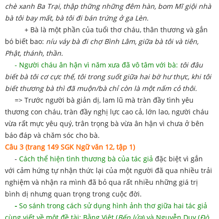
chè xanh Ba Trại, thập thững những đêm hàn, bom Mĩ giội nhà
bà tôi bay mất, bà tôi đi bán trứng ở ga Lèn.
+ Bà là một phần của tuổi thơ cháu, thân thương và gắn
bó biết bao:
níu váy bà đi chợ Bình Lâm, giữa bà tôi và tiên,
Phật, thánh, thần.
- Người cháu ân hận vì năm xưa đã vô tâm với bà:
tôi đâu
biết bà tôi cơ cực thế, tôi trong suốt giữa hai bờ hư thực, khi tôi
biết thương bà thì đã muộn/bà chỉ còn là một nấm cỏ thôi.
=> Trước người bà giản dị, lam lũ mà tràn đầy tình yêu
thương con cháu, tràn đầy nghị lực cao cả, lớn lao, người cháu
vừa rất mực yêu quý, trân trọng bà vừa ân hận vì chưa ở bên
báo đáp và chăm sóc cho bà.
Câu 3 (trang 149 SGK Ngữ văn 12, tập 1)
-
Cách thể hiện tình thương bà của tác giả
đặc biệt
vì gắn
với cảm hứng tự nhận thức lại của một người đã qua nhiều trải
nghiệm và nhận ra mình đã bỏ qua rất nhiều những giá trị
bình dị nhưng quan trọng trong cuộc đời.
-
So sánh trong cách sử dụng hình ảnh thơ giữa hai tác giả
cùng viết về một đề tài: Bằng Việt (
Bếp lửa
) và Nguyễn Duy (
Đò