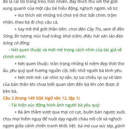
đó là cái tôi trong trẻo, hồn nhiên, đầy thích thú với thế giới
xung quanh của một cậu bé hiếu động, nghịch ngợm, vô tư:
+ Vui thích với những trò chơi trẻ thơ: bắt chim, trộm
nhãn, theo bà đi chợ, câu cá.
+ Say mê thế giới thần tiên:
chơi đền Cây Thị, xem lễ đền
Sòng,
ấn tượng
mùi huệ trắng, khói trầm, điệu hát văn lảo đảo
bóng cô đồng.
- Nét quen thuộc và mới mẻ trong cách nhìn của tác giả về
chính mình:
+ Nét quen thuộc: trân trọng những kỉ niệm đẹp thời thơ
ấu, yêu quý quê hương nguồn cội, tiếc nhớ người bà kính yêu.
+ Nét mới mẻ: cái nhìn tự vấn, tự soi chiếu lại sự vô tâm
của bản thân khi chưa biết quan tâm đến bà khi còn được ở
bên bà.
Câu 2 (trang 149 SGK Ngữ văn 12, tập 1)
- Tái hiện xúc động hình ảnh người bà yêu quý:
+ Bà âm thầm vượt qua mọi cơ cực, buôn bán ngược xuôi,
chịu mọi hiểm nguy để nuôi dạy người cháu mồ côi và nghịch
ngợm giữa cảnh chiến tranh khốc liệt:
bà mò cua xúc tép, gánh