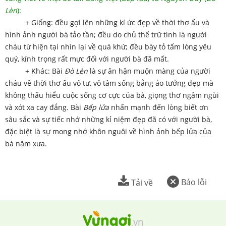
Lèn
):
+ Giống: đều gợi lên những kí ức đẹp về thời thơ ấu và
hình ảnh người bà tảo tần; đều do chủ thể trữ tình là người
cháu từ hiện tại nhìn lại về quá khứ; đều bày tỏ tấm lòng yêu
quý, kính trọng rất mực đối với người bà đã mất.
+ Khác: Bài
Đò Lèn
là sự ân hận muộn màng của người
cháu về thời thơ ấu vô tư, vô tâm sống bằng ảo tưởng đẹp mà
không thấu hiểu cuộc sống cơ cực của bà, giọng thơ ngậm ngùi
và xót xa cay đắng. Bài
Bếp lửa
nhấn mạnh đến lòng biết ơn
sâu sắc và sự tiếc nhớ những kỉ niệm đẹp đã có với người bà,
đặc biệt là sự mong nhớ khôn nguôi về hình ảnh bếp lửa của
bà năm xưa.
Báo lỗi
Tải về