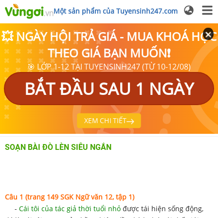
Một sản phẩm của Tuyensinh247.com
💥 NGÀY HỘI TRẢ GIÁ - MUA KHOÁ HỌC
THEO GIÁ BẠN MUỐN❗
🎯 LỚP 1-12 TẠI TUYENSINH247 (TỪ 10-12/08)
BẮT ĐẦU SAU 1 NGÀY
XEM CHI TIẾT
SOẠN BÀI ĐÒ LÈN SIÊU NGẮN
Câu 1 (trang 149 SGK Ngữ văn 12, tập 1)
-
Cái tôi của tác giả thời tuổi nhỏ
được tái hiện sống động,