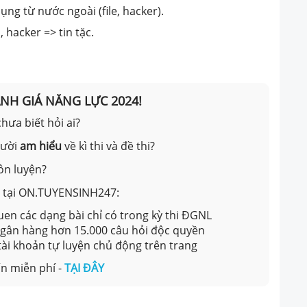
 từ nước ngoài (file, hacker).
hacker => tin tặc.
ÁNH GIÁ NĂNG LỰC 2024!
hưa biết hỏi ai?
gười
am hiểu
về kì thi và đề thi?
ôn luyện?
ản tại ON.TUYENSINH247:
en các dạng bài chỉ có trong kỳ thi ĐGNL
 ngân hàng hơn 15.000 câu hỏi độc quyền
 tài khoản tự luyện chủ động trên trang
n miễn phí -
TẠI ĐÂY