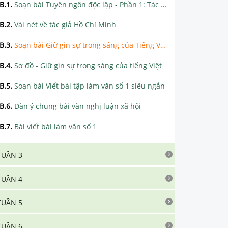
B.1
.
Soạn bài Tuyên ngôn độc lập - Phần 1: Tác giả siêu ngắn
B.2
.
Vài nét về tác giả Hồ Chí Minh
B.3
.
Soạn bài Giữ gìn sự trong sáng của Tiếng Việt siêu ngắn
B.4
.
Sơ đồ - Giữ gìn sự trong sáng của tiếng Việt
B.5
.
Soạn bài Viết bài tập làm văn số 1 siêu ngắn
B.6
.
Dàn ý chung bài văn nghị luận xã hội
B.7
.
Bài viết bài làm văn số 1
TUẦN 3
TUẦN 4
TUẦN 5
TUẦN 6