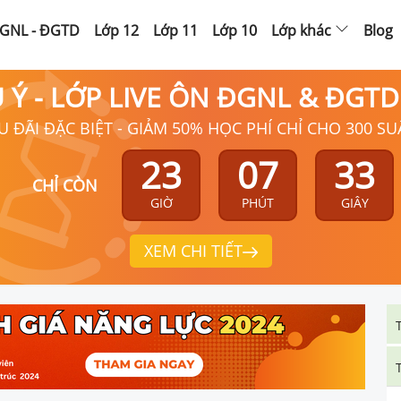
GNL - ĐGTD
Lớp 12
Lớp 11
Lớp 10
Lớp khác
Blog
Ú Ý - LỚP LIVE ÔN ĐGNL & ĐGT
U ĐÃI ĐẶC BIỆT - GIẢM 50% HỌC PHÍ CHỈ CHO 300 SU
23
07
33
CHỈ CÒN
GIỜ
PHÚT
GIÂY
XEM CHI TIẾT