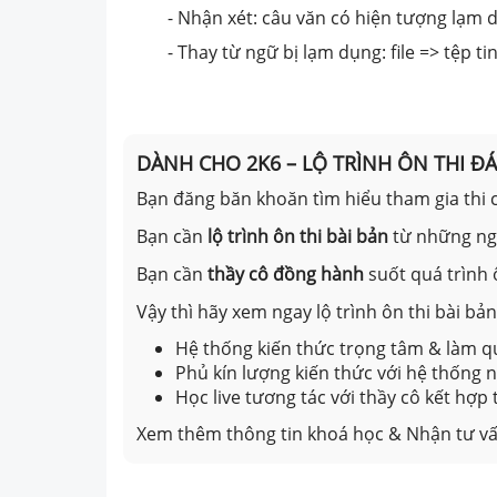
- Nhận xét: câu văn có hiện tượng lạm dụng
- Thay từ ngữ bị lạm dụng: file => tệp tin, 
DÀNH CHO 2K6 – LỘ TRÌNH ÔN THI Đ
Bạn đăng băn khoăn tìm hiểu tham gia thi c
Bạn cần
lộ trình ôn thi bài bản
từ những n
Bạn cần
thầy cô đồng hành
suốt quá trình 
Vậy thì hãy xem ngay lộ trình ôn thi bài b
Hệ thống kiến thức trọng tâm & làm qu
Phủ kín lượng kiến thức với hệ thống
Học live tương tác với thầy cô kết hợp
Xem thêm thông tin khoá học & Nhận tư vấ