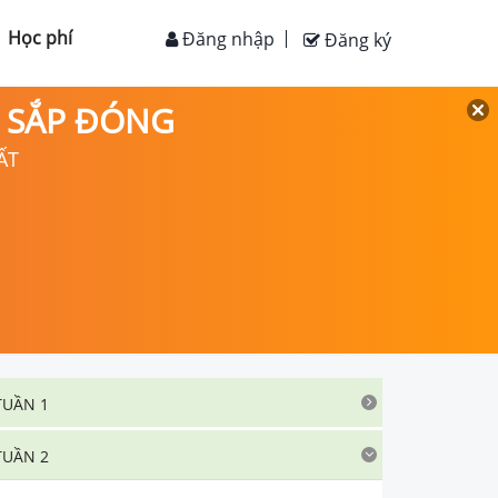
Học phí
Đăng nhập
Đăng ký
D SẮP ĐÓNG
ẤT
TUẦN 1
TUẦN 2