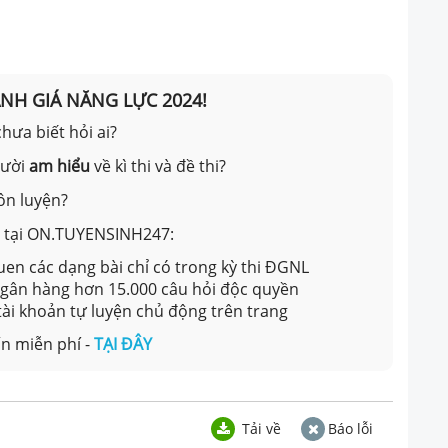
ÁNH GIÁ NĂNG LỰC 2024!
hưa biết hỏi ai?
gười
am hiểu
về kì thi và đề thi?
ôn luyện?
ản tại ON.TUYENSINH247:
en các dạng bài chỉ có trong kỳ thi ĐGNL
 ngân hàng hơn 15.000 câu hỏi độc quyền
 tài khoản tự luyện chủ động trên trang
n miễn phí -
TẠI ĐÂY
Tải về
Báo lỗi