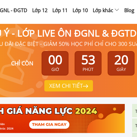
GNL - ĐGTD
Lớp 12
Lớp 11
Lớp 10
Lớp khác
Blog
Ú Ý - LỚP LIVE ÔN ĐGNL & ĐGT
U ĐÃI ĐẶC BIỆT - GIẢM 50% HỌC PHÍ CHỈ CHO 300 SU
00
53
20
CHỈ CÒN
GIỜ
PHÚT
GIÂY
XEM CHI TIẾT