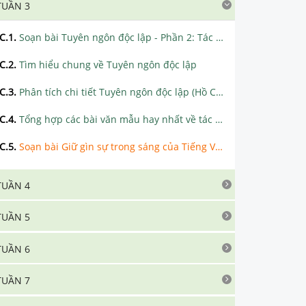
TUẦN 3
C.1
.
Soạn bài Tuyên ngôn độc lập - Phần 2: Tác phẩm siêu ngắn
C.2
.
Tìm hiểu chung về Tuyên ngôn độc lập
C.3
.
Phân tích chi tiết Tuyên ngôn độc lập (Hồ Chí Minh)
C.4
.
Tổng hợp các bài văn mẫu hay nhất về tác phẩm Tuyên ngôn độc lập
C.5
.
Soạn bài Giữ gìn sự trong sáng của Tiếng Việt (tiếp theo) siêu ngắn
TUẦN 4
TUẦN 5
TUẦN 6
TUẦN 7