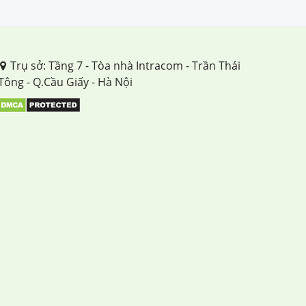
TUẦN 28
TUẦN 29
Trụ sở: Tầng 7 - Tòa nhà Intracom - Trần Thái
Tông - Q.Cầu Giấy - Hà Nội
TUẦN 30
TUẦN 31
TUẦN 32
TUẦN 33
TUẦN 34