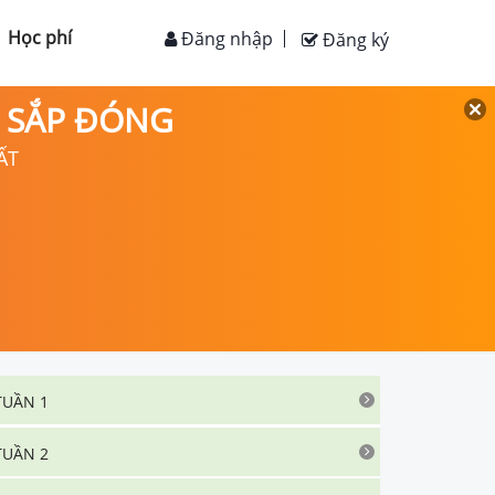
Học phí
Đăng nhập
Đăng ký
D SẮP ĐÓNG
ẤT
TUẦN 1
TUẦN 2