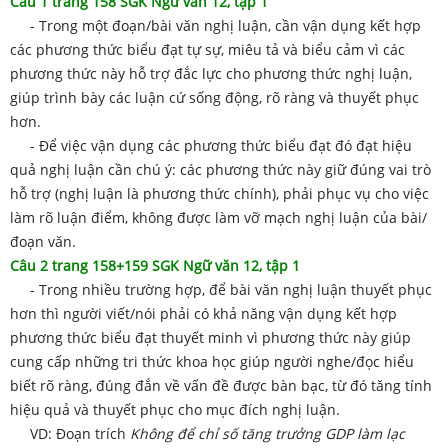
Câu 1 trang 158 SGK Ngữ văn 12, tập 1
- Trong một đoạn/bài văn nghị luận, cần vận dụng kết hợp
các phương thức biểu đạt tự sự, miêu tả và biểu cảm vì các
phương thức này hỗ trợ đắc lực cho phương thức nghị luận,
giúp trình bày các luận cứ sống động, rõ ràng và thuyết phục
hơn.
- Để việc vận dụng các phương thức biểu đạt đó đạt hiệu
quả nghị luận cần chú ý: các phương thức này giữ đúng vai trò
hỗ trợ (nghị luận là phương thức chính), phải phục vụ cho việc
làm rõ luận điểm, không được làm vỡ mạch nghị luận của bài/
đoạn văn.
Câu 2 trang 158+159 SGK Ngữ văn 12, tập 1
- Trong nhiều trường hợp, để bài văn nghị luận thuyết phục
hơn thì người viết/nói phải có khả năng vận dụng kết hợp
phương thức biểu đạt thuyết minh vì phương thức này giúp
cung cấp những tri thức khoa học giúp người nghe/đọc hiểu
biết rõ ràng, đúng đắn về vấn đề được bàn bạc, từ đó tăng tính
hiệu quả và thuyết phục cho mục đích nghị luận.
VD: Đoạn trích
Không để chỉ số tăng trưởng GDP làm lạc