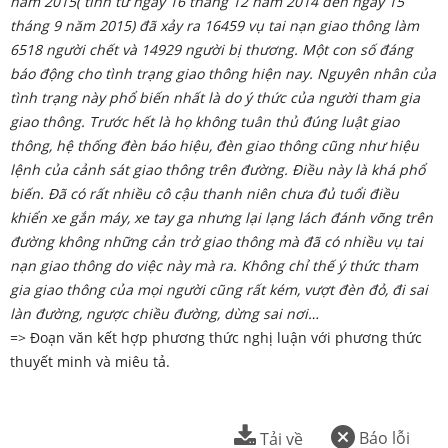
năm 2015( tính từ ngày 16 tháng 12 năm 2014 đến ngày 15
tháng 9 năm 2015) đã xảy ra 16459 vụ tai nạn giao thông làm
6518 người chết và 14929 người bị thương. Một con số đáng
báo động cho tình trạng giao thông hiện nay. Nguyên nhân của
tình trạng này phổ biến nhất là do ý thức của người tham gia
giao thông. Trước hết là họ không tuân thủ đúng luật giao
thông, hệ thống đèn báo hiệu, đèn giao thông cũng như hiệu
lệnh của cảnh sát giao thông trên đường. Điều này là khá phổ
biến. Đã có rất nhiều cô cậu thanh niên chưa đủ tuổi điều
khiển xe gắn máy, xe tay ga nhưng lại lạng lách đánh võng trên
đường không những cản trở giao thông mà đã có nhiều vụ tai
nạn giao thông do việc này mà ra. Không chỉ thế ý thức tham
gia giao thông của mọi người cũng rất kém, vượt đèn đỏ, đi sai
làn đường, ngược chiều đường, dừng sai nơi…
=> Đoạn văn kết hợp phương thức nghị luận với phương thức
thuyết minh và miêu tả.
Báo lỗi
Tải về