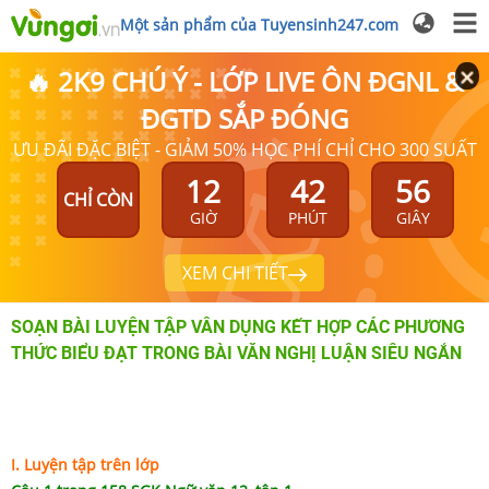
Một sản phẩm của Tuyensinh247.com
🔥 2K9 CHÚ Ý - LỚP LIVE ÔN ĐGNL &
ĐGTD SẮP ĐÓNG
ƯU ĐÃI ĐẶC BIỆT - GIẢM 50% HỌC PHÍ CHỈ CHO 300 SUẤT
12
42
56
CHỈ CÒN
GIỜ
PHÚT
GIÂY
XEM CHI TIẾT
SOẠN BÀI LUYỆN TẬP VÂN DỤNG KẾT HỢP CÁC PHƯƠNG
THỨC BIỂU ĐẠT TRONG BÀI VĂN NGHỊ LUẬN SIÊU NGẮN
I. Luyện tập trên lớp