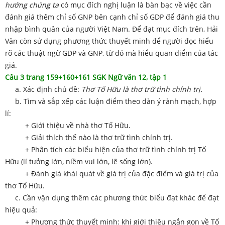
hướng chúng ta
có mục đích nghị luận là bàn bạc về việc cần
đánh giá thêm chỉ số GNP bên cạnh chỉ số GDP để đánh giá thu
nhập bình quân của người Việt Nam. Để đạt mục đích trên, Hải
Văn còn sử dụng phương thức thuyết minh để người đọc hiểu
rõ các thuật ngữ GDP và GNP, từ đó mà hiểu quan điểm của tác
giả.
Câu 3 trang 159+160+161 SGK Ngữ văn 12, tập 1
a. Xác định chủ đề:
Thơ Tố Hữu là thơ trữ tình chính trị.
b. Tìm và sắp xếp các luận điểm theo dàn ý rành mạch, hợp
lí:
+ Giới thiệu về nhà thơ Tố Hữu.
+ Giải thích thế nào là thơ trữ tình chính trị.
+ Phân tích các biểu hiện của thơ trữ tình chính trị Tố
Hữu (lí tưởng lớn, niềm vui lớn, lẽ sống lớn).
+ Đánh giá khái quát về giá trị của đặc điểm và giá trị của
thơ Tố Hữu.
c. Cần vận dụng thêm các phương thức biểu đạt khác để đạt
hiệu quả:
+ Phương thức thuyết minh: khi giới thiệu ngắn gọn về Tố