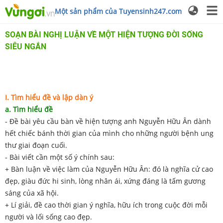
Một sản phẩm của Tuyensinh247.com
SOẠN BÀI NGHỊ LUẬN VỀ MỘT HIỆN TƯỢNG ĐỜI SỐNG
SIÊU NGẮN
I. Tìm hiểu đề và lập dàn ý
a. Tìm hiểu đề
- Đề bài yêu cầu bàn về hiện tượng anh Nguyễn Hữu Ân dành
hết chiếc bánh thời gian của mình cho những người bệnh ung
thư giai đoạn cuối.
- Bài viết cần một số ý chính sau:
+ Bàn luận về việc làm của Nguyễn Hữu Ân: đó là nghĩa cử cao
đẹp, giàu đức hi sinh, lòng nhân ái, xứng đáng là tấm gương
sáng của xã hội.
+ Lí giải, đề cao thời gian ý nghĩa, hữu ích trong cuộc đời mỗi
người và lối sống cao đẹp.