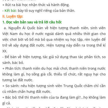
+ Rút ra bài học nhận thức và hành động.
- Kết bài:
bày tỏ suy nghĩ riêng của bản thân.
II. Luyện tập:
1. Đọc văn bản sau và trả lời câu hỏi:
a. Nguyễn Ái Quốc bàn về hiện tượng thanh niên, sinh viên
Việt Nam du học ở nước ngoài dành quá nhiều thời gian cho
việc chơi bời vô bổ mà bỏ qua nhiệm vụ học tập, rèn luyện để
trở về xây dựng đất nước. Hiện tượng này diễn ra trong thế kỉ
XX.
- Để bàn về hiện tượng, tác giả sử dụng thao tác phân tích, so
sánh, bác bỏ.
+ Phân tích: thanh niên du học mải chơi, thanh niên trong nước
không làm gì, họ sống già cỗi, thiếu tổ chức, rất nguy hại cho
tương lai đất nước.
+ So sánh: nêu hiện tượng sinh viên Trung Quốc chăm chỉ cần
cù nhằm chấn hưng đất nước.
+ Bác bỏ: thế thì thanh niên của ta đang làm gì?...họ không làm
gì cả.