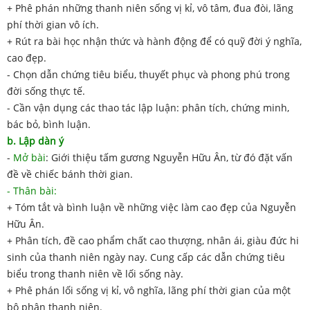
+ Phê phán những thanh niên sống vị kỉ, vô tâm, đua đòi, lãng
phí thời gian vô ích.
+ Rút ra bài học nhận thức và hành động để có quỹ đời ý nghĩa,
cao đẹp.
- Chọn dẫn chứng tiêu biểu, thuyết phục và phong phú trong
đời sống thực tế.
- Cần vận dụng các thao tác lập luận: phân tích, chứng minh,
bác bỏ, bình luận.
b. Lập dàn ý
-
Mở bài
: Giới thiệu tấm gương Nguyễn Hữu Ân, từ đó đặt vấn
đề về chiếc bánh thời gian.
- Thân bài:
+ Tóm tắt và bình luận về những việc làm cao đẹp của Nguyễn
Hữu Ân.
+ Phân tích, đề cao phẩm chất cao thượng, nhân ái, giàu đức hi
sinh của thanh niên ngày nay. Cung cấp các dẫn chứng tiêu
biểu trong thanh niên về lối sống này.
+ Phê phán lối sống vị kỉ, vô nghĩa, lãng phí thời gian của một
bộ phận thanh niên.