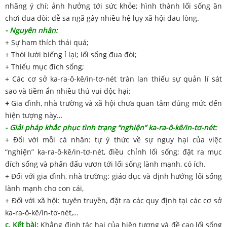
nhãng ý chí; ảnh hưởng tới sức khỏe; hình thành lối sống ăn
chơi đua đòi; dễ sa ngã gây nhiều hệ lụy xã hội đau lòng.
- Nguyên nhân:
+ Sự ham thích thái quá;
+ Thói lười biếng ỉ lại; lối sống đua đòi;
+ Thiếu mục đích sống;
+ Các cơ sở ka-ra-ô-kê/in-tơ-nét tràn lan thiếu sự quản lí sát
sao và tiềm ẩn nhiều thú vui độc hại;
+
Gia đình, nhà trường và xã hội chưa quan tâm đúng mức đến
hiện tượng này…
- Giải pháp khắc phục tình trạng “nghiện” ka-ra-ô-kê/in-tơ-nét:
+ Đối với mỗi cá nhân: tự ý thức về sự nguy hại của việc
“nghiện” ka-ra-ô-kê/in-tơ-nét, điều chỉnh lối sống; đặt ra mục
đích sống và phấn đấu vươn tới lối sống lành mạnh, có ích.
+ Đối với gia đình, nhà trường: giáo dục và định hướng lối sống
lành mạnh cho con cái,
+ Đối với xã hội: tuyên truyền, đặt ra các quy định tại các cơ sở
ka-ra-ô-kê/in-tơ-nét,…
c. Kết bài:
Khẳng định tác hại của hiện tượng và đề cao lối sống