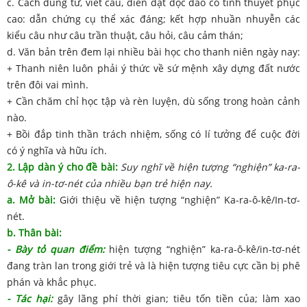
c. Cách dùng từ, viết câu, diễn đạt độc đáo có tính thuyết phục
cao: dẫn chứng cụ thể xác đáng; kết hợp nhuần nhuyễn các
kiểu câu như câu trần thuật, câu hỏi, câu cảm thán;
d. Văn bản trên đem lại nhiều bài học cho thanh niên ngày nay:
+ Thanh niên luôn phải ý thức về sứ mệnh xây dựng đất nước
trên đôi vai mình.
+ Cần chăm chỉ học tập và rèn luyện, dù sống trong hoàn cảnh
nào.
+ Bồi đắp tinh thần trách nhiệm, sống có lí tưởng để cuộc đời
có ý nghĩa và hữu ích.
2. Lập dàn ý cho đề bài:
Suy nghĩ về hiện tượng “nghiện” ka-ra-
ô-kê và in-tơ-nét của nhiều bạn trẻ hiện nay.
a. Mở bài:
Giới thiệu về hiện tượng “nghiện” Ka-ra-ô-kê/In-tơ-
nét.
b. Thân bài:
- Bày tỏ quan điểm:
hiện tượng “nghiện” ka-ra-ô-kê/in-tơ-nét
đang tràn lan trong giới trẻ và là hiện tượng tiêu cực cần bị phê
phán và khắc phục.
- Tác hại:
gây lãng phí thời gian; tiêu tốn tiền của; làm xao