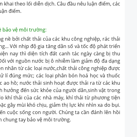
 khai theo lối diễn dịch. Câu đầu nêu luận điểm, các
uận điểm.
ề bảo vệ môi trường:
ề bởi chất thải của các khu công nghiệp, rác thải
g... Với nhịp độ gia tăng dân số và tốc độ phát triển
ện nay thì diện tích đất canh tác ngày càng bị thu
. Đối với nguồn nước bị ô nhiễm làm giảm độ đa dạng
n nhân từ các loại nước,chất thải công nghiệp được
ử lí đúng mức; các loại phân bón hoá học và thuốc
o hồ; nước thải sinh hoạt được thải ra từ các khu
h hưởng đến sức khỏe của người dân,sinh vật trong
o khí thải của các nhà máy, khí thải từ phương tiện
c gây mùi khó chịu, giảm thị lực khi nhìn xa do bụi.
ến cuộc sống con người. Chúng ta cần đánh lên hồi
n chung tay bảo vệ môi trường.