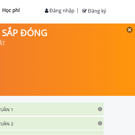
Học phí
Đăng nhập
Đăng ký
D SẮP ĐÓNG
ẤT
TUẦN 1
TUẦN 2