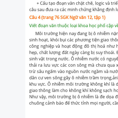
+ Cấu tạo đoạn văn chặt chẽ, logic và triển
câu sau đưa ra các minh chứng khẳng định l
Câu 4 (trang 76 SGK Ngữ văn 12, tập 1)
Viết đoạn văn thuộc loại khoa học phổ cập v
Môi trường hiện nay đang bị ô nhiễm nặng n
sinh hoạt, khói bụi các phương tiện giao thôn
công nghiệp và hoạt động đô thị hoá như hi
hẹp, chất lượng đất ngày càng bị suy thoái
sinh vật trong nước. Ô nhiễm nước có nguyê
thải ra lưu vực các con sông mà chưa qua x
trừ sâu ngấm vào nguồn nước ngầm và nước a
dân cư ven sông gây ô nhiễm trầm trọng,ản
khu vực. Ô nhiễm môi trường không khí là d
giao thông làm cho không khí không sạch hoặ
Như vậy, môi trường bị ô nhiễm là đe dọa đ
chuông cảnh báo để thức tỉnh mọi người, cầ