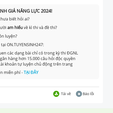
ÁNH GIÁ NĂNG LỰC 2024!
hưa biết hỏi ai?
gười
am hiểu
về kì thi và đề thi?
ôn luyện?
ản tại ON.TUYENSINH247:
en các dạng bài chỉ có trong kỳ thi ĐGNL
 ngân hàng hơn 15.000 câu hỏi độc quyền
 tài khoản tự luyện chủ động trên trang
n miễn phí -
TẠI ĐÂY
Tải về
Báo lỗi