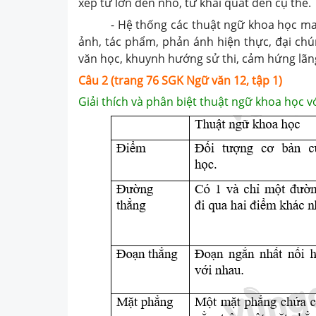
xếp từ lớn đến nhỏ, từ khái quát đến cụ thể.
- Hệ thống các thuật ngữ khoa học mang 
ảnh, tác phẩm, phản ánh hiện thực, đại ch
văn học, khuynh hướng sử thi, cảm hứng l
Câu 2 (trang 76 SGK Ngữ văn 12, tập 1)
Giải thích và phân biệt thuật ngữ khoa học 