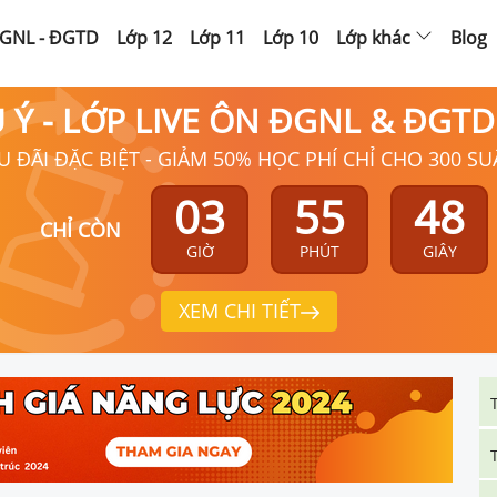
GNL - ĐGTD
Lớp 12
Lớp 11
Lớp 10
Lớp khác
Blog
Ú Ý - LỚP LIVE ÔN ĐGNL & ĐGT
U ĐÃI ĐẶC BIỆT - GIẢM 50% HỌC PHÍ CHỈ CHO 300 SU
03
55
47
CHỈ CÒN
GIỜ
PHÚT
GIÂY
XEM CHI TIẾT