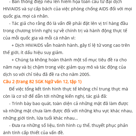
- Bản thông điệp nêu lên hiểm họa toàn cầu từ đại dịch
HIV/AIDS và sự cấp bách của việc phòng chống AIDS đối với mọi
quốc gia, mọi cá nhân.
- Tác giả cho rằng đó là vấn đề phải đặt lên vị trí hàng đầu
trong chương trình nghị sự về chính trị và hành động thực tế
của mỗi quốc gia và mỗi cá nhân vì:
+ Dịch HIV/AIDS vẫn hoành hành, gây tỉ lệ tử vong cao trên
thế giới, ít dấu hiệu suy giảm.
+ Chúng ta không hoàn thành một số mục tiêu đề ra cho
năm nay và bị chậm trong việc giảm quy mô và tác động của
dịch so với chỉ tiêu đã đề ra cho năm 2005.
Câu 2 (trang 82 SGK Ngữ văn 12, tập 1)
Để việc tổng kết tình hình thực tế không chỉ trung thực mà
còn là cơ sở để dẫn tới những kiến nghị, tác giả đã:
- Trình bày bao quát, toàn diện cả những mặt đã làm được
và những mặt chưa làm được đối với những khu vực khác nhau,
những giới tính, lứa tuổi khác nhau…
- Đưa ra những số liệu, tình hình cụ thể, thuyết phục phản
ánh tính cấp thiết của vấn đề.