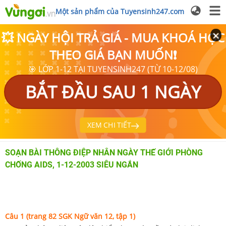
Một sản phẩm của Tuyensinh247.com
💥 NGÀY HỘI TRẢ GIÁ - MUA KHOÁ HỌC
THEO GIÁ BẠN MUỐN❗
🎯 LỚP 1-12 TẠI TUYENSINH247 (TỪ 10-12/08)
BẮT ĐẦU SAU 1 NGÀY
XEM CHI TIẾT
SOẠN BÀI THÔNG ĐIỆP NHÂN NGÀY THẾ GIỚI PHÒNG
CHỐNG AIDS, 1-12-2003 SIÊU NGẮN
Câu 1 (trang 82 SGK Ngữ văn 12, tập 1)