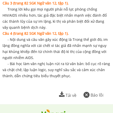
Câu 3 (trang 82 SGK Ngữ văn 12, tập 1).
Trong lời kêu gọi mọi người phải nỗ lực phòng chống
HIV/AIDS nhiều hơn, tác giả đặc biệt nhấn mạnh việc đánh đổ
các thành lũy của sự im lặng, kì thị và phân biệt đối xử đang
vây quanh bệnh dịch này.
Câu 4 (trang 82 SGK Ngữ văn 12, tập 1).
- Nội dung và câu văn gây xúc động là Trong thế giới đó, im
lặng đồng nghĩa với cái chết vì tác giả đã nhấn mạnh sự nguy
hại khủng khiếp đến từ chính thái độ kì thị của cộng đồng với
người nhiễm AIDS.
- Bài học làm văn nghị luận rút ra từ văn bản: bố cục rõ ràng
và chặt chẽ, lập luận logic, suy nghĩ sâu sắc và cảm xúc chân
thành, dẫn chứng tiêu biểu thuyết phục.
Báo lỗi
Tải về