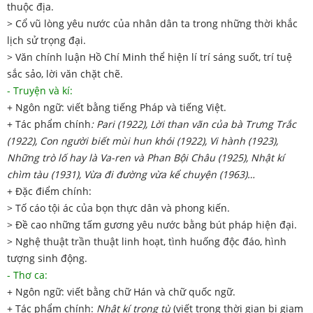
thuộc địa.
> Cổ vũ lòng yêu nước của nhân dân ta trong những thời khắc
lịch sử trọng đại.
> Văn chính luận Hồ Chí Minh thể hiện lí trí sáng suốt, trí tuệ
sắc sảo, lời văn chặt chẽ.
- Truyện và kí:
+ Ngôn ngữ: viết bằng tiếng Pháp và tiếng Việt.
+ Tác phẩm chính
: Pari (1922), Lời than vãn của bà Trưng Trắc
(1922), Con người biết mùi hun khói (1922), Vi hành (1923),
Những trò lố hay là Va-ren và Phan Bội Châu (1925), Nhật kí
chìm tàu (1931), Vừa đi đường vừa kể chuyện (1963)…
+ Đặc điểm chính:
> Tố cáo tội ác của bọn thực dân và phong kiến.
> Đề cao những tấm gương yêu nước bằng bút pháp hiện đại.
> Nghệ thuật trần thuật linh hoạt, tình huống độc đáo, hình
tượng sinh động.
- Thơ ca:
+ Ngôn ngữ: viết bằng chữ Hán và chữ quốc ngữ.
+ Tác phẩm chính:
Nhật kí trong tù
(viết trong thời gian bị giam