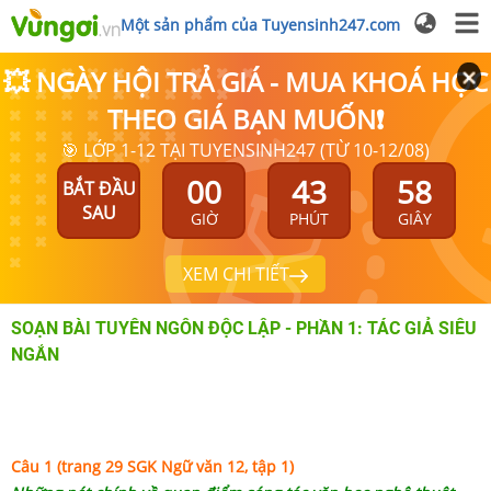
Một sản phẩm của Tuyensinh247.com
💥 NGÀY HỘI TRẢ GIÁ - MUA KHOÁ HỌC
THEO GIÁ BẠN MUỐN❗
🎯 LỚP 1-12 TẠI TUYENSINH247 (TỪ 10-12/08)
00
43
58
BẮT ĐẦU
SAU
GIỜ
PHÚT
GIÂY
XEM CHI TIẾT
SOẠN BÀI TUYÊN NGÔN ĐỘC LẬP - PHẦN 1: TÁC GIẢ SIÊU
NGẮN
Câu 1 (trang 29 SGK Ngữ văn 12, tập 1)