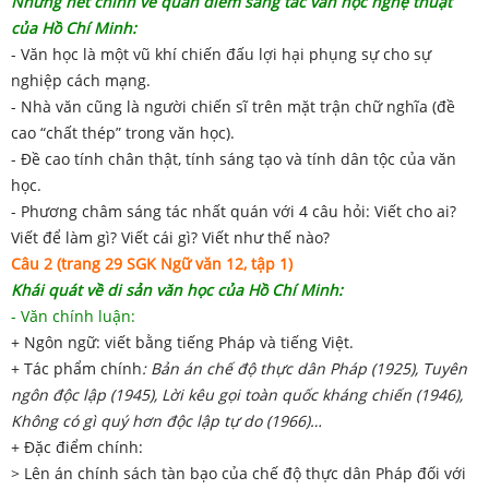
Những nét chính về quan điểm sáng tác văn học nghệ thuật
của Hồ Chí Minh:
- Văn học là một vũ khí chiến đấu lợi hại phụng sự cho sự
nghiệp cách mạng.
- Nhà văn cũng là người chiến sĩ trên mặt trận chữ nghĩa (đề
cao “chất thép” trong văn học).
- Đề cao tính chân thật, tính sáng tạo và tính dân tộc của văn
học.
- Phương châm sáng tác nhất quán với 4 câu hỏi: Viết cho ai?
Viết để làm gì? Viết cái gì? Viết như thế nào?
Câu 2 (trang 29 SGK Ngữ văn 12, tập 1)
Khái quát về di sản văn học của Hồ Chí Minh:
- Văn chính luận:
+ Ngôn ngữ: viết bằng tiếng Pháp và tiếng Việt.
+ Tác phẩm chính
: Bản án chế độ thực dân Pháp (1925), Tuyên
ngôn độc lập (1945), Lời kêu gọi toàn quốc kháng chiến (1946),
Không có gì quý hơn độc lập tự do (1966)…
+ Đặc điểm chính:
> Lên án chính sách tàn bạo của chế độ thực dân Pháp đối với