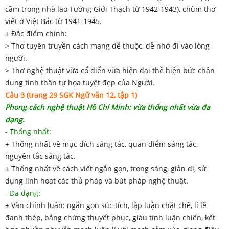
cầm trong nhà lao Tưởng Giới Thạch từ 1942-1943), chùm thơ
viết ở Việt Bắc từ 1941-1945.
+ Đặc điểm chính:
> Thơ tuyên truyền cách mạng dễ thuộc, dễ nhớ đi vào lòng
người.
> Thơ nghệ thuật vừa cổ điển vừa hiện đại thể hiện bức chân
dung tinh thần tự họa tuyệt đẹp của Người.
Câu 3 (trang 29 SGK Ngữ văn 12, tập 1)
Phong cách nghệ thuật Hồ Chí Minh: vừa thống nhất vừa đa
dạng.
- Thống nhất:
+ Thống nhất về mục đích sáng tác, quan điểm sáng tác,
nguyên tắc sáng tác.
+ Thống nhất về cách viết ngắn gọn, trong sáng, giản dị, sử
dụng linh hoạt các thủ pháp và bút pháp nghệ thuật.
- Đa dạng:
+ Văn chính luận: ngắn gọn súc tích, lập luận chặt chẽ, lí lẽ
đanh thép, bằng chứng thuyết phục, giàu tính luận chiến, kết