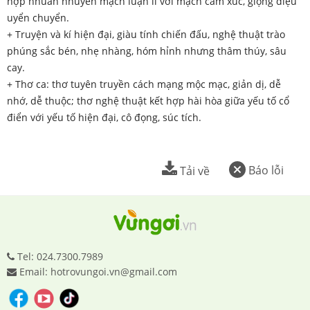
hợp nhuần nhuyễn mạch luận lí với mạch cảm xúc, giọng điệu
uyển chuyển.
+ Truyện và kí hiện đại, giàu tính chiến đấu, nghệ thuật trào
phúng sắc bén, nhẹ nhàng, hóm hỉnh nhưng thâm thúy, sâu
cay.
+ Thơ ca: thơ tuyên truyền cách mạng mộc mạc, giản dị, dễ
nhớ, dễ thuộc; thơ nghệ thuật kết hợp hài hòa giữa yếu tố cổ
điển với yếu tố hiện đại, cô đọng, súc tích.
Báo lỗi
Tải về
Tel: 024.7300.7989
Email: hotrovungoi.vn@gmail.com