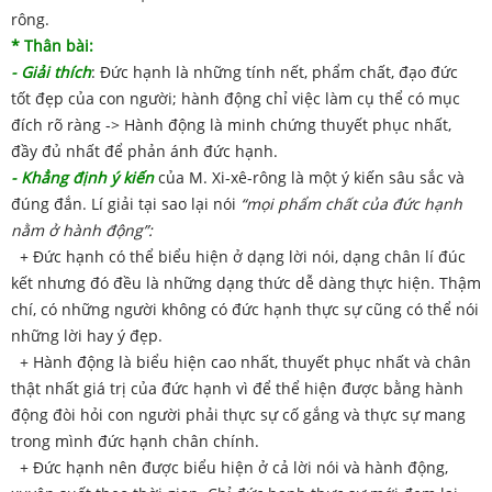
rông.
* Thân bài:
- Giải thích
: Đức hạnh là những tính nết, phẩm chất, đạo đức
tốt đẹp của con người; hành động chỉ việc làm cụ thể có mục
đích rõ ràng -> Hành động là minh chứng thuyết phục nhất,
đầy đủ nhất để phản ánh đức hạnh.
- Khẳng định ý kiến
của M. Xi-xê-rông là một ý kiến sâu sắc và
đúng đắn. Lí giải tại sao lại nói
“mọi phẩm chất của đức hạnh
nằm ở hành động”:
+ Đức hạnh có thể biểu hiện ở dạng lời nói, dạng chân lí đúc
kết nhưng đó đều là những dạng thức dễ dàng thực hiện. Thậm
chí, có những người không có đức hạnh thực sự cũng có thể nói
những lời hay ý đẹp.
+ Hành động là biểu hiện cao nhất, thuyết phục nhất và chân
thật nhất giá trị của đức hạnh vì để thể hiện được bằng hành
động đòi hỏi con người phải thực sự cố gắng và thực sự mang
trong mình đức hạnh chân chính.
+ Đức hạnh nên được biểu hiện ở cả lời nói và hành động,