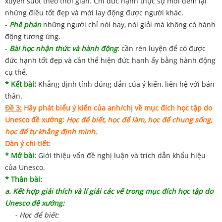
xuyên suốt theo thời gian. Chỉ đức hạnh thực sự mới đem lại
những điều tốt đẹp và mới lay động được người khác.
-
Phê phán
những người chỉ nói hay, nói giỏi mà không có hành
động tương ứng.
-
Bài học nhận thức và hành động
: cần rèn luyện để có được
đức hạnh tốt đẹp và cần thể hiện đức hạnh ấy bằng hành động
cụ thể.
* Kết bài
:
Khẳng định tính đúng đắn của ý kiến, liên hệ với bản
thân.
Đề 3:
Hãy phát biểu ý kiến của anh/chị về mục đích học tập do
Unesco đề xướng:
Học để biết, học để làm, học để chung sống,
học để tự khẳng định mình.
Dàn ý chi tiết:
* Mở bài:
Giới thiệu vấn đề nghị luận và trích dẫn khẩu hiệu
của Unesco.
* Thân bài:
a. Kết hợp giải thích và lí giải các vế trong mục đích học tập do
Unesco đề xướng:
- Học để biết: