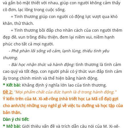
và gắn bó mật thiết với nhau, giúp con người không cảm thấy
cô đơn, lạc lõng trong cuộc sống.
+ Tình thương giúp con người có động lực vượt qua khó
khăn, thử thách.
+ Tình thương bồi đắp cho nhân cách của con người thêm
đẹp đẽ, vun trồng điều thiện, đem lại niềm vui, niềm hạnh
phúc cho tất cả mọi người.
- Phê phán lối sống vô cảm, lạnh lùng, thiếu tình yêu
thương.
- Bài học nhận thức và hành động:
tình thương là tình cảm
cao quý và tốt đẹp, con người phải có ý thức vun đắp tình cảm
ấy trong chính mình và thể hiện bằng hành động.
* Kết bài:
Khẳng định ý nghĩa lớn lao của tình thương.
Đề 2:
"Mọi phẩm chất của đức hạnh là ở trong hành động."
Ý kiến trên của M. Xi-xê-rông (nhà triết học La Mã cổ đại) gợi
cho anh/chị những suy nghĩ gì về việc tu dưỡng và học tập của
bản thân
.
Dàn ý chi tiết:
* Mở bài:
Giới thiệu vấn đề và trích dẫn câu nói của M. Xi-xê-