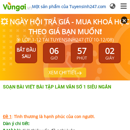
Một sản phẩm của Tuyensinh247.com
💥 NGÀY HỘI TRẢ GIÁ - MUA KHOÁ HỌC
THEO GIÁ BẠN MUỐN❗
🎯 LỚP 1-12 TẠI TUYENSINH247 (TỪ 10-12/08)
06
57
02
BẮT ĐẦU
SAU
GIỜ
PHÚT
GIÂY
XEM CHI TIẾT
SOẠN BÀI VIẾT BÀI TẬP LÀM VĂN SỐ 1 SIÊU NGẮN
Đề 1
:
Tình thương là hạnh phúc của con người.
Dàn ý chi tiết: