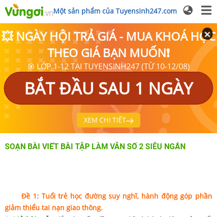
Một sản phẩm của Tuyensinh247.com
💥 NGÀY HỘI TRẢ GIÁ - MUA KHOÁ HỌC
THEO GIÁ BẠN MUỐN❗
🎯 LỚP 1-12 TẠI TUYENSINH247 (TỪ 10-12/08)
BẮT ĐẦU SAU 1 NGÀY
XEM CHI TIẾT
SOẠN BÀI VIẾT BÀI TẬP LÀM VĂN SỐ 2 SIÊU NGẮN
Đề 1:
Tuổi trẻ học đường suy nghĩ, hành động góp phần
giảm thiểu tai nạn giao thông.