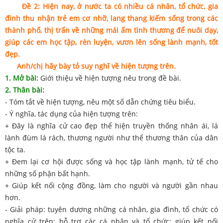
Đề 2: Hiện nay, ở nước ta có nhiều cá nhân, tổ chức, gia
đình thu nhận trẻ em cơ nhỡ, lang thang kiếm sống trong các
thành phố, thị trấn về những mái ấm tình thương để nuôi dạy,
giúp các em học tập, rèn luyện, vươn lên sống lành mạnh, tốt
đẹp.
Anh/chị hãy bày tỏ suy nghĩ về hiện tượng trên.
1. Mở bài:
Giới thiệu về hiện tượng nêu trong đề bài.
2. Thân bài:
- Tóm tắt về hiện tượng, nêu một số dẫn chứng tiêu biểu.
- Ý nghĩa, tác dụng của hiện tượng trên:
+ Đây là nghĩa cử cao đẹp thể hiện truyền thống nhân ái, lá
lành đùm lá rách, thương người như thể thương thân của dân
tộc ta.
+ Đem lại cơ hội được sống và học tập lành mạnh, tử tế cho
những số phận bất hạnh.
+ Giúp kết nối cộng đồng, làm cho người và người gần nhau
hơn.
- Giải pháp: tuyên dương những cá nhân, gia đình, tổ chức có
nghĩa cử trên; hỗ trợ các cá nhân và tổ chức; giúp kết nối