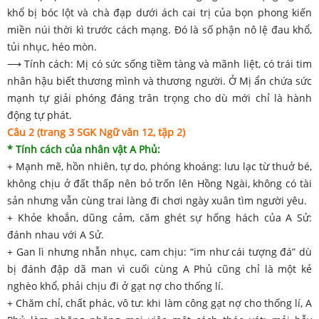
khổ bị bóc lột và chà đạp dưới ách cai trị của bọn phong kiến
miền núi thời kì trước cách mạng. Đó là số phận nô lệ đau khổ,
tủi nhục, héo mòn.
⟶ Tính cách: Mị có sức sống tiềm tàng và mãnh liệt, có trái tim
nhân hậu biết thương mình và thương người. Ở Mị ẩn chứa sức
mạnh tự giải phóng đáng trân trọng cho dù mới chỉ là hành
động tự phát.
Câu 2 (trang 3 SGK Ngữ văn 12, tập 2)
* Tính cách của nhân vật A Phủ:
+ Mạnh mẽ, hồn nhiên, tự do, phóng khoáng: lưu lạc từ thuở bé,
không chịu ở đất thấp nên bỏ trốn lên Hồng Ngài, không có tài
sản nhưng vẫn cùng trai làng đi chơi ngày xuân tìm người yêu.
+ Khỏe khoắn, dũng cảm, căm ghét sự hống hách của A Sử:
đánh nhau với A Sử.
+ Gan lì nhưng nhẫn nhục, cam chịu: “im như cái tượng đá” dù
bị đánh đập dã man vì cuối cùng A Phủ cũng chỉ là một kẻ
nghèo khổ, phải chịu đi ở gạt nợ cho thống lí.
+ Chăm chỉ, chất phác, vô tư: khi làm công gạt nợ cho thống lí, A