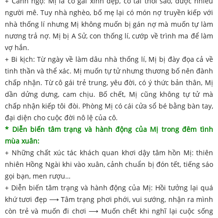
+ Cảnh ngộ: Mị là cô gái xinh đẹp, có tài thổi sáo, được nhiều
người mê. Tuy nhà nghèo, bố mẹ lại có món nợ truyền kiếp với
nhà thống lí nhưng Mị không muốn bị gán nợ mà muốn tự làm
nương trả nợ. Mị bị A Sử, con thống lí, cướp về trình ma để làm
vợ hắn.
+ Bi kịch: Từ ngày về làm dâu nhà thống lí, Mị bị đày đọa cả về
tinh thần và thể xác. Mị muốn tự tử nhưng thương bố nên đành
chấp nhận. Từ cô gái trẻ trung, yêu đời, có ý thức bản thân, Mị
dần dửng dưng, cam chịu. Bố chết, Mị cũng không tự tử mà
chấp nhận kiếp tôi đòi. Phòng Mị có cái cửa sổ bé bằng bàn tay,
đại diện cho cuộc đời nô lệ của cô.
* Diễn biến tâm trạng và hành động của Mị trong đêm tình
mùa xuân:
+ Những chất xúc tác khách quan khơi dậy tâm hồn Mị: thiên
nhiên Hồng Ngài khi vào xuân, cảnh chuẩn bị đón tết, tiếng sáo
gọi bạn, men rượu…
+ Diễn biến tâm trạng và hành động của Mị: Hồi tưởng lại quá
khứ tươi đẹp ⟶ Tâm trạng phơi phới, vui sướng, nhận ra mình
còn trẻ và muốn đi chơi ⟶ Muốn chết khi nghĩ lại cuộc sống