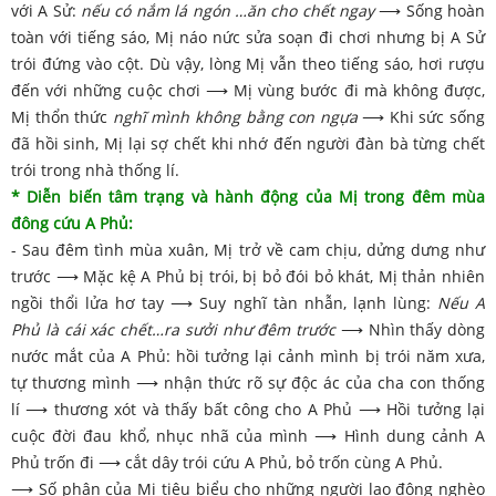
với A Sử:
nếu có nắm lá ngón …ăn cho chết ngay
⟶
Sống hoàn
toàn với tiếng sáo, Mị náo nức sửa soạn đi chơi nhưng bị A Sử
trói đứng vào cột. Dù vậy, lòng Mị vẫn theo tiếng sáo, hơi rượu
đến với những cuộc chơi ⟶ Mị vùng bước đi mà không được,
Mị thổn thức
nghĩ mình không bằng con ngựa
⟶
Khi sức sống
đã hồi sinh, Mị lại sợ chết khi nhớ đến người đàn bà từng chết
trói trong nhà thống lí.
* Diễn biến tâm trạng và hành động của Mị trong đêm mùa
đông cứu A Phủ:
- Sau đêm tình mùa xuân, Mị trở về cam chịu, dửng dưng như
trước ⟶ Mặc kệ A Phủ bị trói, bị bỏ đói bỏ khát, Mị thản nhiên
ngồi thổi lửa hơ tay ⟶ Suy nghĩ tàn nhẫn, lạnh lùng:
Nếu A
Phủ là cái xác chết…ra sưởi như đêm trước
⟶ Nhìn thấy dòng
nước mắt của A Phủ: hồi tưởng lại cảnh mình bị trói năm xưa,
tự thương mình ⟶ nhận thức rõ sự độc ác của cha con thống
lí ⟶ thương xót và thấy bất công cho A Phủ ⟶ Hồi tưởng lại
cuộc đời đau khổ, nhục nhã của mình ⟶ Hình dung cảnh A
Phủ trốn đi ⟶ cắt dây trói cứu A Phủ, bỏ trốn cùng A Phủ.
⟶ Số phận của Mị tiêu biểu cho những người lao động nghèo