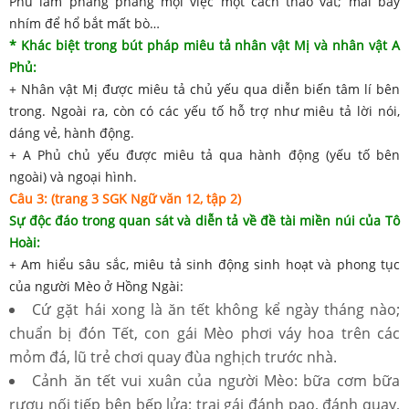
Phủ làm phăng phăng mọi việc một cách tháo vát; mải bẫy
nhím để hổ bắt mất bò…
* Khác biệt trong bút pháp miêu tả nhân vật Mị và nhân vật A
Phủ:
+ Nhân vật Mị được miêu tả chủ yếu qua diễn biến tâm lí bên
trong. Ngoài ra, còn có các yếu tố hỗ trợ như miêu tả lời nói,
dáng vẻ, hành động.
+ A Phủ chủ yếu được miêu tả qua hành động (yếu tố bên
ngoài) và ngoại hình.
Câu 3: (trang 3 SGK Ngữ văn 12, tập 2)
Sự độc đáo trong quan sát và diễn tả về đề tài miền núi của Tô
Hoài:
+ Am hiểu sâu sắc, miêu tả sinh động sinh hoạt và phong tục
của người Mèo ở Hồng Ngài:
Cứ gặt hái xong là ăn tết không kể ngày tháng nào;
chuẩn bị đón Tết, con gái Mèo phơi váy hoa trên các
mỏm đá, lũ trẻ chơi quay đùa nghịch trước nhà.
Cảnh ăn tết vui xuân của người Mèo: bữa cơm bữa
rượu nối tiếp bên bếp lửa; trai gái đánh pao, đánh quay,