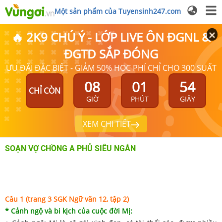
Một sản phẩm của Tuyensinh247.com
🔥 2K9 CHÚ Ý - LỚP LIVE ÔN ĐGNL &
ĐGTD SẮP ĐÓNG
ƯU ĐÃI ĐẶC BIỆT - GIẢM 50% HỌC PHÍ CHỈ CHO 300 SUẤT
08
01
54
CHỈ CÒN
GIỜ
PHÚT
GIÂY
XEM CHI TIẾT
SOẠN VỢ CHỒNG A PHỦ SIÊU NGẮN
Câu 1 (trang 3 SGK Ngữ văn 12, tập 2)
* Cảnh ngộ và bi kịch của cuộc đời Mị: