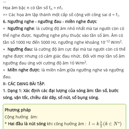
...
Họa âm bậc n có tần số f
= nf
n
1
=> Các họa âm lập thành một cấp số cộng với công sai d = f
.
1
6. Ngưỡng nghe - ngưỡng đau - miền nghe được
+
Ngưỡng nghe
: là cường độ âm nhỏ nhất mà tai người còn có
thể nghe được. Ngưỡng nghe phụ thuộc vào tần số âm. Âm có
-12
2
tần số 1000 Hz đến 5000 Hz, ngưỡng nghe khoảng 10
W/m
.
+
Ngưỡng đau:
là cường độ âm cực đại mà tai người còn có thể
nghe được nhưng có cảm giác đau nhức. Đối với mọi tần số âm
2
ngưỡng đau ứng với cường độ âm 10 W/m
.
+
Miền nghe được
: là miền nằm giữa ngưỡng nghe và ngưỡng
đau.
II- CÁC DẠNG BÀI TẬP
.
1. Dạng 1: Xác định các đại lượng của sóng âm: tần số, bước
sóng, vận tốc, chiều dài dây, số nút, số bụng sóng.
Phương
pháp
Cộng hưởng âm:
l
=
k
λ
2
(
k
∈
N
∗
)
∗
λ
*
Hai đầu là nút sóng
khi công hưởng âm :
=
(
∈
)
l
k
k
N
2