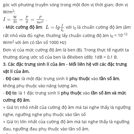
góc với phương truyền sóng trong một đơn vị thời gian; đơn vị
2
W/m
:
I
=
W
S
t
=
P
S
=
P
4
π
r
2
W
P
P
=
=
=
.
I
2
4
S
t
S
L
=
l
g
I
I
0
π
r
I
-
Mức cường độ âm
:
=
với I
là chuẩn cường độ âm (âm
L
l
g
0
I
0
-12
rất nhỏ vừa đủ nghe, thường lấy chuẩn cường độ âm I
= 10
0
2
W/m
với âm có tần số 1000 Hz)
Đơn vị của mức cường độ âm là ben (B). Trong thực tế người ta
thường dùng ước số của ben là đêxiben (dB): 1dB = 0,1 B.
3. Các đặc trưng sinh lí của âm - Mối liên hệ với các đặc trưng
vật lí của âm.
-
Độ cao
: là một đặc trưng sinh lí
phụ thuộc
vào
tần số âm
,
không phụ thuộc vào năng lượng âm.
-
Độ to
: là 1 đặc trưng sinh lí
phụ thuộc
vào
tần số âm và mức
cường độ âm
.
+ Giá trị nhỏ nhất của cường độ âm mà tai nghe thấy là ngưỡng
nghe, ngưỡng nghe phụ thuộc vào tần số
+ Giá trị lớn nhất của cường độ âm mà tai nghe thấy là ngưỡng
đau, ngưỡng đau phụ thuộc vào tần số âm.