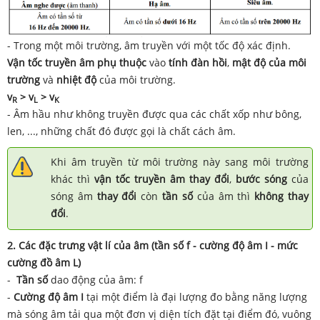
- Trong một môi trường, âm truyền với một tốc độ xác định.
Vận tốc truyền âm
phụ thuộc
vào
tính đàn hồi
,
mật độ của môi
trường
và
nhiệt độ
của môi trường.
v
> v
> v
R
L
K
- Âm hầu như không truyền được qua các chất xốp như bông,
len, ..., những chất đó được gọi là chất cách âm.
Khi âm truyền từ môi trường này sang môi trường
khác thì
vận tốc truyền âm thay đổi
,
bước sóng
của
sóng âm
thay đổi
còn
tần số
của âm thì
không thay
đổi
.
2. Các đặc trưng vật lí của âm (tần số f - cường độ âm I - mức
cường đồ âm L)
-
Tần số
dao động của âm: f
-
Cường độ âm I
tại một điểm là đại lượng đo bằng năng lượng
mà sóng âm tải qua một đơn vị diện tích đặt tại điểm đó, vuông