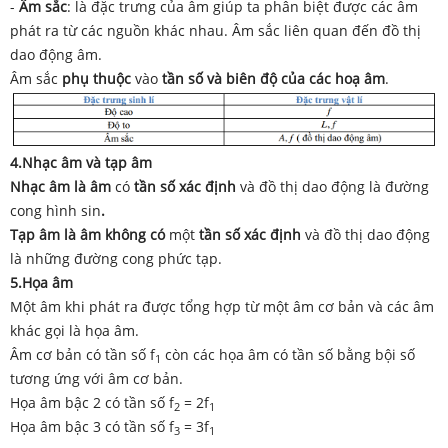
-
Âm sắc
: là đặc trưng của âm giúp ta phân biệt được các âm
phát ra từ các nguồn khác nhau. Âm sắc liên quan đến đồ thị
dao động âm.
Âm sắc
phụ thuộc
vào
tần số và biên độ của các hoạ âm
.
4.Nhạc âm và tạp âm
Nhạc âm là âm
có
tần số xác định
và đồ thị dao động là đường
cong hình sin
.
Tạp âm là âm không
có
một
tần số xác định
và đồ thị dao động
là những đường cong phức tạp.
5.Họa âm
Một âm khi phát ra được tổng hợp từ một âm cơ bản và các âm
khác gọi là họa âm.
Âm cơ bản có tần số f
còn các họa âm có tần số bằng bội số
1
tương ứng với âm cơ bản.
Họa âm bậc 2 có tần số f
= 2f
2
1
Họa âm bậc 3 có tần số f
= 3f
3
1