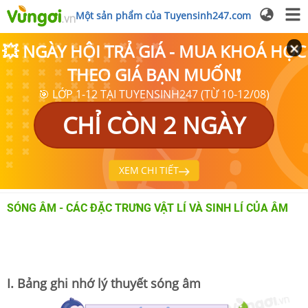
Một sản phẩm của Tuyensinh247.com
💥 NGÀY HỘI TRẢ GIÁ - MUA KHOÁ HỌC
THEO GIÁ BẠN MUỐN❗
🎯 LỚP 1-12 TẠI TUYENSINH247 (TỪ 10-12/08)
CHỈ CÒN 2 NGÀY
XEM CHI TIẾT
SÓNG ÂM - CÁC ĐẶC TRƯNG VẬT LÍ VÀ SINH LÍ CỦA ÂM
I. Bảng ghi nhớ lý thuyết sóng âm