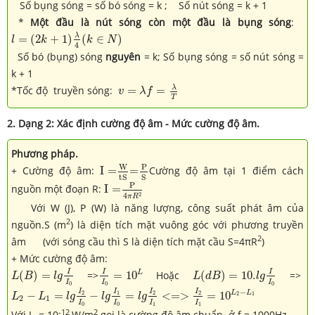
Số bụng sóng = số bó sóng = k ; Số nút sóng = k + 1
*
Một đầu là nút sóng còn một đầu là bụng sóng
:
l
=
(
2
k
+
1
)
λ
4
(
k
∈
N
)
λ
=
(
2
+
1
)
(
∈
)
l
k
k
N
4
Số bó (bụng) sóng
nguyên
= k; Số bụng sóng = số nút sóng =
k + 1
v
=
λ
f
=
λ
T
λ
*Tốc độ truyền sóng:
=
=
v
λ
f
T
2. Dạng 2:
Xác định cường độ âm - Mức cường độ âm.
Phương pháp.
I
=
W
t
S
=
P
S
W
P
+ Cường độ âm:
I
=
=
Cường độ âm tại 1 điểm cách
t
S
S
I
=
P
4
π
R
2
P
nguồn một đoạn R:
I
=
2
4
π
R
Với W (J), P (W) là năng lượng, công suất phát âm của
2
nguồn.S (m
) là diện tích mặt vuông góc với phương truyền
2
âm (với sóng cầu thì S là diện tích mặt cầu S=4πR
)
+ Mức cường độ âm:
L
(
B
)
=
l
g
I
I
0
I
I
0
=
10
L
L
(
d
B
)
=
10.
l
g
I
I
0
I
I
I
L
(
)
=
=>
=
10
Hoặc
(
)
=
10.
=>
L
B
l
g
L
d
B
l
g
I
I
I
L
2
−
L
1
=
l
g
I
2
I
0
−
l
g
I
1
I
0
=
l
g
I
2
I
1
<=>
I
2
I
1
=
10
L
2
−
L
1
0
0
0
−
I
I
I
I
L
L
2
1
2
2
−
=
−
=
<
=
>
=
10
2
1
L
L
l
g
l
g
l
g
2
1
I
I
I
I
1
1
0
0
-12
2
Với I
= 10
W/m
gọi là cường độ âm chuẩn ở f = 1000Hz