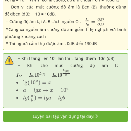
0
Đơn vị của mức cường độ âm là Ben (B), thường dùng
đềxiben (dB): 1B = 10dB.
I
A
I
B
=
O
B
2
O
A
2
2
I
O
B
+ Cường độ âm tại A, B cách nguồn O :
=
A
2
I
O
A
B
*Càng xa nguồn âm cường độ âm giảm tỉ lệ nghịch với bình
phương khoàng cách
* Tai người cảm thụ được âm : 0dB đến 130dB
n
+ Khi I tăng lên 10
lần thì L tăng thêm 10n (dB)
+ Khi cho mức cường độ âm L:
I
M
=
I
0
.10
L
(
B
)
=
I
0
.10
L
(
d
B
)
10
L
(
)
d
B
L
=
.10
=
.10
(
)
I
I
I
B
10
0
0
M
lg
(
10
x
)
=
x
x
lg
(
10
)
=
x
a
=
l
g
x
→
x
=
10
a
a
=
→
=
10
a
l
g
x
x
l
g
(
a
b
)
=
l
g
a
−
l
g
b
a
(
)
=
−
l
g
l
g
a
l
g
b
b
Luyện bài tập vận dụng tại đây!