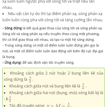
xạ luôn luôn ngược pha với sóng tới và triệt tiêu lẫn
nhau.
Nếu vật cản tự do thì tại điểm phản xạ, sóng phản xạ
luôn luôn cùng pha với sóng tới và tăng cường lẫn nhau.
- Sóng dừng
là kết quả giao thoa của sóng tới và sóng phản xạ.
Sóng tới và sóng phản xạ nếu truyền theo cùng một phương,
thì có thể giao thoa với nhau, và tạo ra một hệ sóng dừng.
- Trong sóng dừng có một số điểm luôn luôn đứng yên gọi là
nút, và một số điểm luôn luôn dao động với biên độ cực đại gọi
là bụng.
- Ứng dụng:
để xác định vận tốc truyền sóng.
Khoảng
cách giữa 2 nút hoặc 2 bụng liền kề của
λ
2
λ
sóng dừng là
.
2
λ
4
λ
Khoảng cách giữa nút và bụng liền kề là
.
4
Khoảng cách giữa hai nút (bụng, múi) sóng bất kỳ là
k
λ
2
λ
:
k
2
v
=
λ
f
=
λ
T
λ
Tốc độ truyền sóng:
=
=
.
v
λ
f