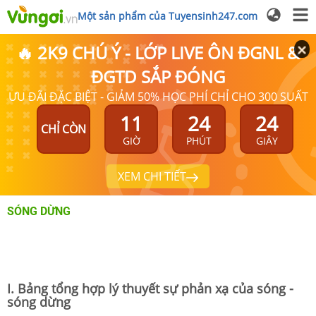
Một sản phẩm của Tuyensinh247.com
🔥 2K9 CHÚ Ý - LỚP LIVE ÔN ĐGNL &
ĐGTD SẮP ĐÓNG
ƯU ĐÃI ĐẶC BIỆT - GIẢM 50% HỌC PHÍ CHỈ CHO 300 SUẤT
11
24
24
CHỈ CÒN
GIỜ
PHÚT
GIÂY
XEM CHI TIẾT
SÓNG DỪNG
I. Bảng tổng hợp lý thuyết sự phản xạ của sóng -
sóng dừng