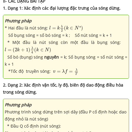
II- CÁC DẠNG BÀI TẬP
1. Dạng 1: Xác định các đại lượng đặc trưng của sóng dừng.
Phương pháp
l
=
k
λ
2
(
k
∈
N
∗
)
∗
λ
* Hai đầu là nút sóng:
=
(
∈
)
l
k
k
N
2
Số bụng sóng = số bó sóng = k ; Số nút sóng = k + 1
* Một đầu là nút sóng còn một đầu là bụng sóng:
l
=
(
2
k
+
1
)
λ
4
(
k
∈
N
)
λ
=
(
2
+
1
)
(
∈
)
l
k
k
N
4
Số bó (bụng) sóng
nguyên
= k; Số bụng sóng = số nút sóng =
k + 1
v
=
λ
f
=
λ
T
λ
*Tốc độ truyền sóng:
=
=
v
λ
f
T
2. Dạng 2:
Xác định vận tốc, ly độ, biên độ dao động điều hòa
trong sóng dừng.
Phương pháp
Phương trình sóng dừng trên sợi dây (đầu P cố định hoặc dao
động nhỏ là nút sóng)
* Đầu Q cố định (nút sóng):