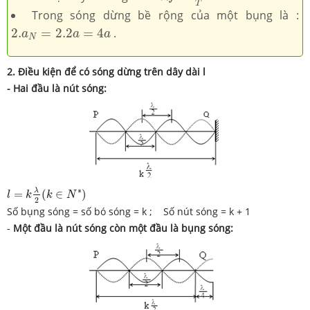
T
Trong sóng dừng bề rộng của một bụng là :
2.
a
N
=
2.2
a
=
4
a
2.
=
2.2
=
4
.
a
a
a
N
2.
Điều kiện để có sóng dừng trên dây dài l
- Hai đầu là nút sóng:
l
=
k
λ
2
(
k
∈
N
∗
)
∗
λ
=
(
∈
)
l
k
k
N
2
Số bụng sóng = số bó sóng = k ; Số nút sóng = k + 1
-
Một đầu là nút sóng còn một đầu là bụng sóng: