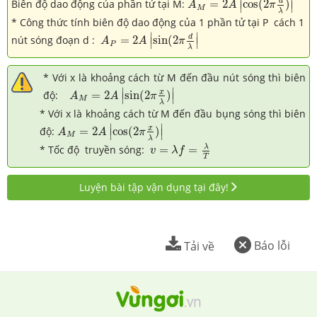
∣
∣
d
Biên độ dao động của phần tử tại M:
=
2
c
o
s
(
2
)
A
A
π
∣
∣
M
λ
* Công thức tính biên độ dao động của 1 phần tử tại P cách 1
A
P
=
2
A
|
sin
(
2
π
d
λ
|
∣
∣
d
nút sóng đoạn d :
=
2
sin
(
2
A
A
π
∣
∣
P
λ
* Với x là khoảng cách từ M đến đầu nút sóng thì biên
A
M
=
2
A
|
s
i
n
(
2
π
x
λ
)
|
∣
∣
x
độ:
=
2
s
i
n
(
2
)
A
A
π
∣
∣
M
λ
* Với x là khoảng cách từ M đến đầu bụng sóng thì biên
A
M
=
2
A
|
c
o
s
(
2
π
x
λ
)
|
∣
∣
x
độ:
=
2
c
o
s
(
2
)
A
A
π
∣
∣
M
λ
v
=
λ
f
=
λ
T
λ
* Tốc độ truyền sóng:
=
=
v
λ
f
T
Luyện bài tập vận dụng tại đây!
Báo lỗi
Tải về