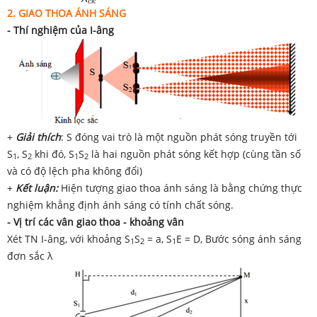
c
k
2. GIAO
THOA ÁNH SÁNG
- Thí nghiệm của I-âng
+
Giải thích
: S đóng vai trò là một nguồn phát sóng truyền tới
S
, S
khi đó, S
S
là hai nguồn phát sóng kết hợp (cùng tần số
1
2
1
2
và có độ lệch pha không đổi)
+
Kết luận:
Hiện tượng giao thoa ánh sáng là bằng chứng thực
nghiệm khẳng định ánh sáng có tính chất sóng.
- Vị trí các vân giao thoa - khoảng vân
Xét TN I-âng, với khoảng S
S
= a, S
E = D, Bước sóng ánh sáng
1
2
1
đơn sắc λ