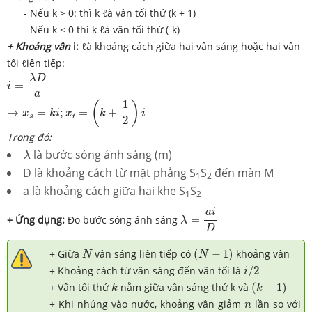
- Nếu k > 0: thì k ℓà vân tối thứ (k + 1)
- Nếu k < 0 thì k ℓà vân tối thứ (-k)
+ Khoảng vân
i:
ℓà khoảng cách giữa hai vân sáng hoặc hai vân
tối ℓiên tiếp:
i
=
λ
D
a
λ
D
=
i
a
→
x
s
=
k
i
;
x
t
=
(
k
+
1
2
)
i
1
(
)
→
=
;
=
+
x
k
i
x
k
i
s
t
2
Trong đó:
λ
là bước sóng ánh sáng (m)
λ
D là khoảng cách từ mặt phẳng S
S
đến màn M
1
2
a là khoảng cách giữa hai khe S
S
1
2
λ
=
a
i
D
a
i
+ Ứng dụng:
Đo bước sóng ánh sáng
=
λ
D
(
N
−
1
)
N
+ Giữa
vân sáng liên tiếp có
(
−
1
)
khoảng vân
N
N
i
/
2
+ Khoảng cách từ vân sáng đến vân tối là
/
2
i
(
k
−
1
)
k
+ Vân tối thứ
nằm giữa vân sáng thứ k và
(
−
1
)
k
k
n
+ Khi nhúng vào nước, khoảng vân giảm
lần so với
n