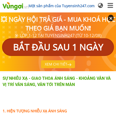
Một sản phẩm của Tuyensinh247.com
💥 NGÀY HỘI TRẢ GIÁ - MUA KHOÁ HỌC
THEO GIÁ BẠN MUỐN❗
🎯 LỚP 1-12 TẠI TUYENSINH247 (TỪ 10-12/08)
BẮT ĐẦU SAU 1 NGÀY
XEM CHI TIẾT
SỰ NHIỄU XẠ - GIAO THOA ÁNH SÁNG - KHOẢNG VÂN VÀ
VỊ TRÍ VÂN SÁNG, VÂN TỐI TRÊN MÀN
1. HIỆN TƯỢNG
NHIỄU XẠ ÁNH SÁNG