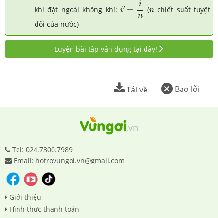
i
′
=
i
n
i
n
′
khi đặt ngoài không khí:
=
(
chiết suất tuyệt
i
n
n
đối của nước)
Luyện bài tập vận dụng tại đây!
Báo lỗi
Tải về
Tel: 024.7300.7989
Email: hotrovungoi.vn@gmail.com
Giới thiệu
Hình thức thanh toán