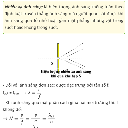
Nhiễu xạ
ánh sáng:
là hiện tượng ánh sáng không tuân theo
định luật truyền thẳng ánh sáng mà người quan sát được khi
ánh sáng qua lỗ nhỏ hoặc gần mặt phẳng những vật trong
suốt hoặc không trong suốt.
- Đối với ánh sáng đơn sắc: được đặc trưng bởi tần số f:
→
λ
=
c
f
c
f
≠ f
→
=
λ
đỏ
tím
f
- Khi ánh sáng qua mặt phân cách giữa hai môi trường thì: f -
không đổi
→
λ
′
=
v
f
=
v
c
λ
c
k
=
λ
c
k
n
λ
v
v
c
k
′
→
=
=
=
λ
c
n
f
λ