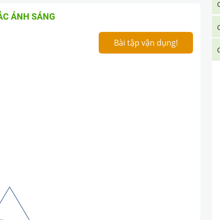
ẮC ÁNH SÁNG
Bài tập vận dụng!
)
=
i
+
i
′
−
A