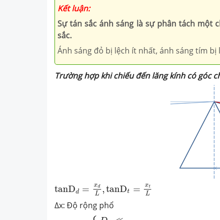
Kết
luận:
Sự tán sắc ánh sáng là sự phân tách một
sắc.
Ánh sáng đỏ bị lệch ít nhất, ánh sáng tím bị
Trường hợp khi chiếu đến lăng kính có góc c
tanD
d
=
x
d
L
,
tanD
t
=
x
t
L
x
x
tanD
=
,
tanD
=
t
d
t
d
L
L
∆x: Độ rộng phổ
→
{
D
d
≪
D
t
≪
→
tanD
≈
s
i
n
D
≈
D