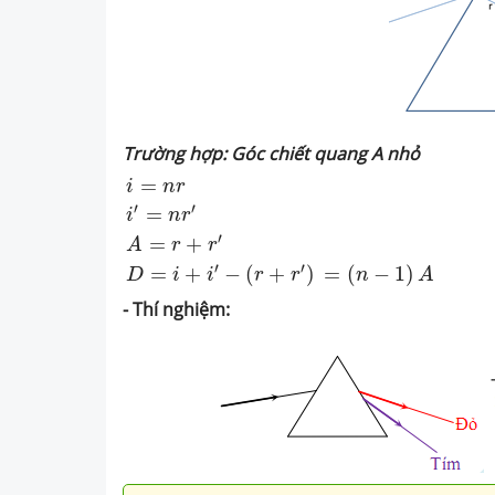
Trường hợp: Góc chiết quang A nhỏ
i
=
n
r
i
′
=
n
r
′
A
=
r
+
r
′
D
=
i
+
i
′
−
(
r
+
r
′
)
=
(
n
−
1
)
A
=
i
n
r
′
′
=
i
n
r
′
=
+
A
r
r
′
′
=
+
−
(
+
)
=
(
−
1
)
D
i
i
r
r
n
A
- Thí nghiệm: