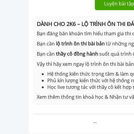
Luyện bài tập
DÀNH CHO 2K6 – LỘ TRÌNH ÔN THI Đ
Bạn đăng băn khoăn tìm hiểu tham gia thi c
Bạn cần
lộ trình ôn thi bài bản
từ những n
Bạn cần
thầy cô đồng hành
suốt quá trình 
Vậy thì hãy xem ngay lộ trình ôn thi bài b
Hệ thống kiến thức trọng tâm & làm qu
Phủ kín lượng kiến thức với hệ thống
Học live tương tác với thầy cô kết hợp
Xem thêm thông tin khoá học & Nhận tư vấ
...