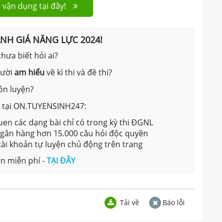
 vận dụng tại đây!
ÁNH GIÁ NĂNG LỰC 2024!
hưa biết hỏi ai?
gười
am hiểu
về kì thi và đề thi?
ôn luyện?
ản tại ON.TUYENSINH247:
en các dạng bài chỉ có trong kỳ thi ĐGNL
 ngân hàng hơn 15.000 câu hỏi độc quyền
 tài khoản tự luyện chủ động trên trang
n miễn phí -
TẠI ĐÂY
Tải về
Báo lỗi