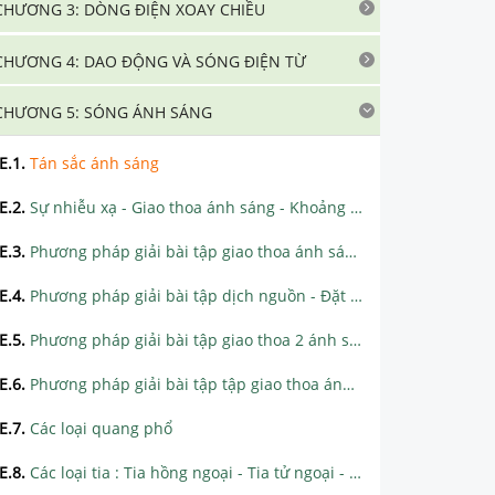
CHƯƠNG 3: DÒNG ĐIỆN XOAY CHIỀU
CHƯƠNG 4: DAO ĐỘNG VÀ SÓNG ĐIỆN TỪ
CHƯƠNG 5: SÓNG ÁNH SÁNG
E.1
.
Tán sắc ánh sáng
E.2
.
Sự nhiễu xạ - Giao thoa ánh sáng - Khoảng vân và vị trí vân sáng, vân tối trên màn
E.3
.
Phương pháp giải bài tập giao thoa ánh sáng đơn sắc - Tính chất vân tại điểm M, số vân trên màn
E.4
.
Phương pháp giải bài tập dịch nguồn - Đặt bản mỏng
E.5
.
Phương pháp giải bài tập giao thoa 2 ánh sáng - 3 ánh sáng
E.6
.
Phương pháp giải bài tập tập giao thoa ánh sáng trắng
E.7
.
Các loại quang phổ
E.8
.
Các loại tia : Tia hồng ngoại - Tia tử ngoại - Tia X