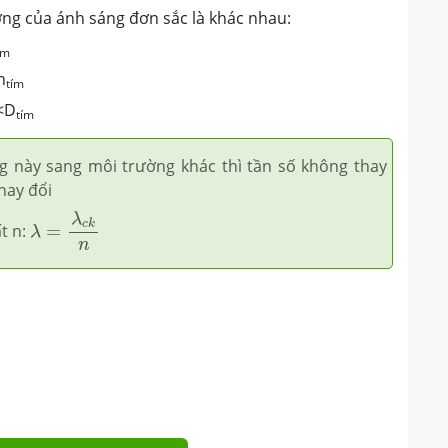
ờng của ánh sáng đơn sắc là khác nhau:
ím
n
tím
<D
tím
g này sang môi trường khác thì tần số không thay
hay đổi
λ
=
λ
c
k
n
λ
c
k
t n:
=
λ
n