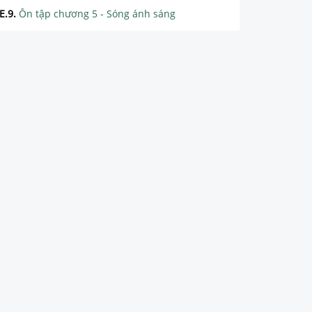
E.9
.
Ôn tập chương 5 - Sóng ánh sáng
CHƯƠNG 6: LƯỢNG TỬ ÁNH SÁNG
CHƯƠNG 7: HẠT NHÂN NGUYÊN TỬ