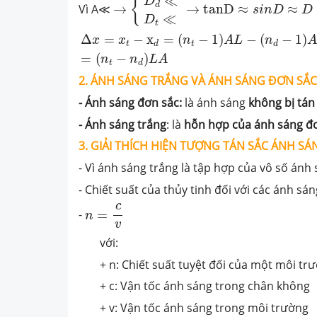
≪
{
D
d
Vì A≪
→
→
tanD
≈
≈
s
i
n
D
D
≪
D
t
Δ
x
=
x
t
−
x
d
=
(
n
t
−
1
)
A
L
−
(
n
d
−
1
)
A
L
=
(
n
t
−
n
d
)
Δ
=
−
x
=
(
−
1
)
−
(
−
1
)
x
x
n
A
L
n
t
t
d
d
=
(
−
)
n
n
L
A
t
d
2. ÁNH SÁNG TRẮNG VÀ ÁNH SÁNG ĐƠN SẮC
- Ánh sáng đơn sắc:
là ánh sáng
không bị tán
- Ánh sáng trắng
: là
hỗn hợp của ánh sáng đ
3. GIẢI THÍCH HIỆN
TƯỢNG TÁN SẮC ÁNH SÁ
- Vì ánh sáng trắng là tập hợp của vô số ánh
- Chiết suất của thủy tinh đối với các ánh s
n
=
c
v
c
-
=
n
v
với:
+ n: Chiết suất tuyệt đối của một môi tr
+ c: Vận tốc ánh sáng trong chân không
+ v: Vận tốc ánh sáng trong môi trường