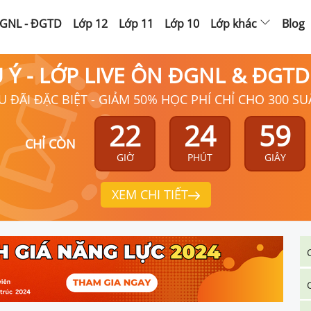
GNL - ĐGTD
Lớp 12
Lớp 11
Lớp 10
Lớp khác
Blog
Ú Ý - LỚP LIVE ÔN ĐGNL & ĐGT
U ĐÃI ĐẶC BIỆT - GIẢM 50% HỌC PHÍ CHỈ CHO 300 SU
22
24
58
CHỈ CÒN
GIỜ
PHÚT
GIÂY
XEM CHI TIẾT