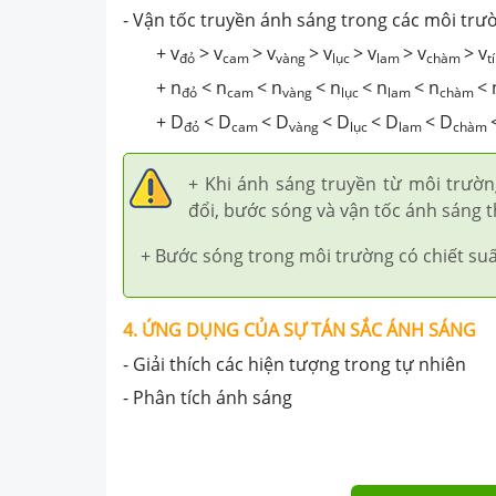
- Vận tốc truyền ánh sáng trong các môi trư
+ v
> v
> v
> v
> v
> v
> v
đỏ
cam
vàng
lục
lam
chàm
t
+ n
< n
< n
< n
< n
< n
< 
đỏ
cam
vàng
lục
lam
chàm
+ D
< D
< D
< D
< D
< D
đỏ
cam
vàng
lục
lam
chàm
+ Khi
ánh sáng truyền từ môi trườn
đổi, bước sóng và vận tốc ánh sáng t
+ Bước sóng trong môi trường có chiết suấ
4. ỨNG DỤNG CỦA SỰ TÁN SẮC ÁNH SÁNG
- Giải thích các hiện tượng trong tự nhiên
- Phân tích ánh sáng