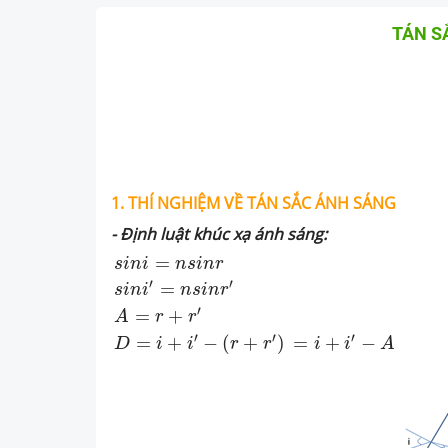
TÁN S
1. THÍ NGHIỆM
VỀ TÁN SẮC ÁNH SÁNG
- Định luật khúc xạ ánh sáng:
s
i
n
i
=
n
s
i
n
r
s
i
n
i
′
=
n
s
i
n
r
′
A
=
r
+
r
′
D
=
i
+
i
′
−
(
r
+
r
′
=
s
i
n
i
n
s
i
n
r
′
′
=
s
i
n
i
n
s
i
n
r
′
=
+
A
r
r
′
′
′
=
+
−
(
+
)
=
+
−
D
i
i
r
r
i
i
A