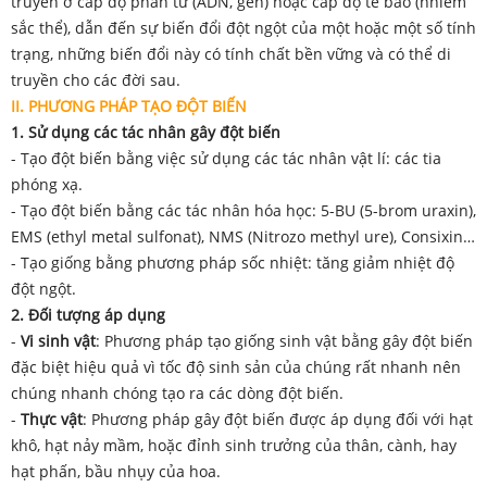
truyền ở cấp độ phân tử (ADN, gen) hoặc cấp độ tế bào (nhiễm
sắc thể), dẫn đến sự biến đổi đột ngột của một hoặc một số tính
trạng, những biến đổi này có tính chất bền vững và có thể di
truyền cho các đời sau.
II. PHƯƠNG PHÁP TẠO ĐỘT BIẾN
1. Sử dụng các tác nhân gây đột biến
- Tạo đột biến bằng việc sử dụng các tác nhân vật lí: các tia
phóng xạ.
- Tạo đột biến bằng các tác nhân hóa học: 5-BU (5-brom uraxin),
EMS (ethyl metal sulfonat), NMS (Nitrozo methyl ure), Consixin…
- Tạo giống bằng phương pháp sốc nhiệt: tăng giảm nhiệt độ
đột ngột.
2. Đối tượng áp dụng
-
Vi sinh vật
: Phương pháp tạo giống sinh vật bằng gây đột biến
đặc biệt hiệu quả vì tốc độ sinh sản của chúng rất nhanh nên
chúng nhanh chóng tạo ra các dòng đột biến.
-
Thực vật
: Phương pháp gây đột biến được áp dụng đối với hạt
khô, hạt nảy mầm, hoặc đỉnh sinh trưởng của thân, cành, hay
hạt phấn, bầu nhụy của hoa.