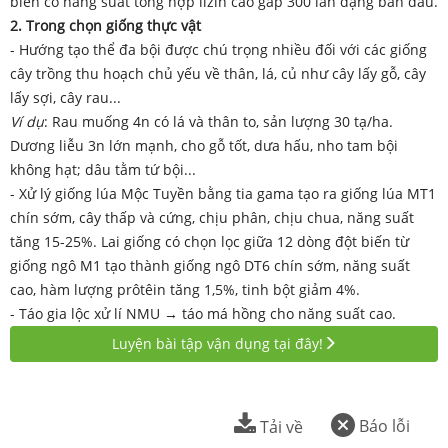
biến có năng suất tổng hợp lizin cao gấp 300 lần dạng ban đầu.
2. Trong chọn giống thực vật
- Hướng tạo thể đa bội được chú trọng nhiều đối với các giống
cây trồng thu hoạch chủ yếu về thân, lá, củ như cây lấy gỗ, cây
lấy sợi, cây rau...
Ví dụ
: Rau muống 4n có lá và thân to, sản lượng 30 tạ/ha.
Dương liễu 3n lớn mạnh, cho gỗ tốt, dưa hấu, nho tam bội
không hạt; dâu tằm tứ bội...
- Xử lý giống lúa Mộc Tuyền bằng tia gama tạo ra giống lúa MT1
chín sớm, cây thấp và cứng, chịu phân, chịu chua, năng suất
tăng 15-25%. Lai giống có chọn lọc giữa 12 dòng đột biến từ
giống ngô M1 tạo thành giống ngô DT6 chín sớm, năng suất
cao, hàm lượng prôtêin tăng 1,5%, tinh bột giảm 4%.
- Táo gia lộc xử lí NMU → táo má hồng cho năng suất cao.
Luyện bài tập vận dụng tại đây!
Báo lỗi
Tải về