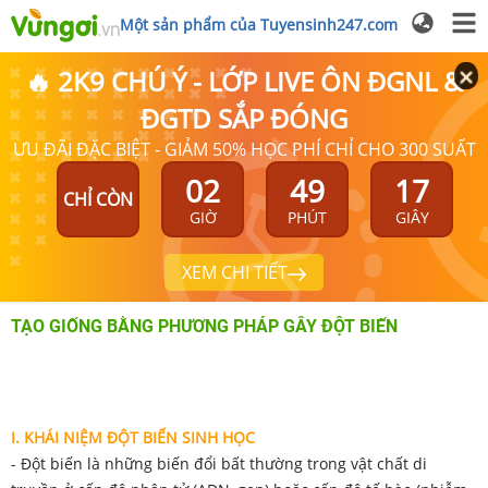
Một sản phẩm của Tuyensinh247.com
🔥 2K9 CHÚ Ý - LỚP LIVE ÔN ĐGNL &
ĐGTD SẮP ĐÓNG
ƯU ĐÃI ĐẶC BIỆT - GIẢM 50% HỌC PHÍ CHỈ CHO 300 SUẤT
02
49
17
CHỈ CÒN
GIỜ
PHÚT
GIÂY
XEM CHI TIẾT
TẠO GIỐNG BẰNG PHƯƠNG PHÁP GÂY ĐỘT BIẾN
I. KHÁI NIỆM ĐỘT BIẾN SINH HỌC
- Đột biến là những biến đổi bất thường trong vật chất di