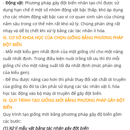
-
Động vật
: Phương pháp gây đột biến nhân tạo chỉ được sử
dụng hạn chế ở một số nhóm động vật bậc thấp, khó áp dụng
cho các nhóm động vật bậc cao vì cơ quan sinh sản của chúng
nằm sâu trong cơ thể nên rất khó xử lý. Chúng phản ứng rất
nhạy và dễ bị chết khi xử lý bằng các tác nhân lí hóa.
III. CƠ SỞ KHOA HỌC CỦA CHỌN GIỐNG BẰNG PHƯƠNG PHÁP
ĐỘT BIẾN
- Mỗi một kiểu gen nhất định của một giống chỉ cho một năng
suất nhất định. Trong điều kiện nuôi trồng tối ưu thì thì mỗi
giống chỉ cho một năng suất tối đa nhất định (mức phản ứng
của kiểu gen).
- Để thu được năng cao hơn thì phải thay đổi vật chất di truyền
của giống do đó ta cần phải sử dụng các tác nhân vật lí, hóa
học tác động vào bộ máy di truyền để gây đột biến.
IV. QUY TRÌNH TẠO GIỐNG MỚI BẰNG PHƯƠNG PHÁP GÂY ĐỘT
BIẾN
Quy trình tạo giống mới bằng phương pháp gây độ biến gồm
các bước:
(1) Xử lí mẫu vật bằng tác nhân gây đột biến