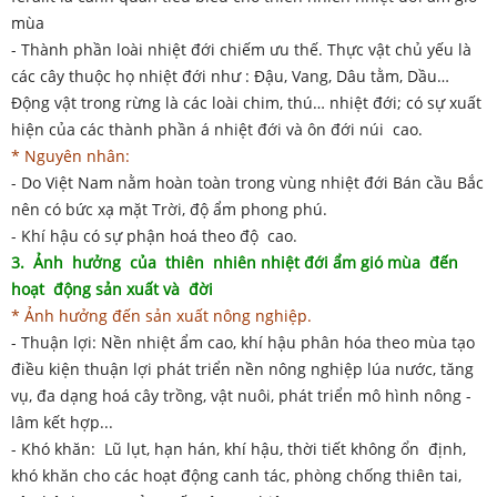
mùa
- Thành phần loài nhiệt đới chiếm ưu thế. Thực vật chủ yếu là
các cây thuộc họ nhiệt đới như : Đậu, Vang, Dâu tằm, Dầu…
Động vật trong rừng là các loài chim, thú… nhiệt đới; có sự xuất
hiện của các thành phần á nhiệt đới và ôn đới núi cao.
* Nguyên nhân:
- Do Việt Nam nằm hoàn toàn trong vùng nhiệt đới Bán cầu Bắc
nên có bức xạ mặt Trời, độ ẩm phong phú.
- Khí hậu có sự phận hoá theo độ cao.
3. Ảnh hưởng của thiên nhiên nhiệt đới ẩm gió mùa đến
hoạt động sản xuất và đời
* Ảnh hưởng đến sản xuất nông nghiệp.
- Thuận lợi: Nền nhiệt ẩm cao, khí hậu phân hóa theo mùa tạo
điều kiện thuận lợi phát triển nền nông nghiệp lúa nước, tăng
vụ, đa dạng hoá cây trồng, vật nuôi, phát triển mô hình nông -
lâm kết hợp...
- Khó khăn: Lũ lụt, hạn hán, khí hậu, thời tiết không ổn định,
khó khăn cho các hoạt động canh tác, phòng chống thiên tai,