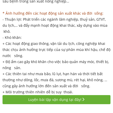
sâu bệnh trong sản xuất nông nghiệp…
* Ảnh hưởng đến các hoạt động sản xuất khác và đời sống:
- Thuận lợi: Phát triển các ngành lâm nghiệp, thuỷ sản, GTVT,
du lịch,… và đẩy mạnh hoạt động khai thác, xây dựng vào mùa
khô.
- Khó khăn:
+ Các hoạt động giao thông, vận tải du lịch, công nghiệp khai
thác chịu ảnh hưởng trực tiếp của sự phân mùa khí hậu, chế độ
nước sông.
+ Độ ẩm cao gây khó khăn cho việc bảo quản máy móc, thiết bị,
nông sản.
+ Các thiên tai như mưa bão, lũ lụt, hạn hán và thời tiết bất
thường như dông, lốc, mưa đá, sương mù, rét hại, khô nóng, …
cũng gây ảnh hưởng lớn đến sản xuất và đời sống.
+ Môi trường thiên nhiên dễ bị suy thoái.
Luyện bài tập vận dụng tại đây!