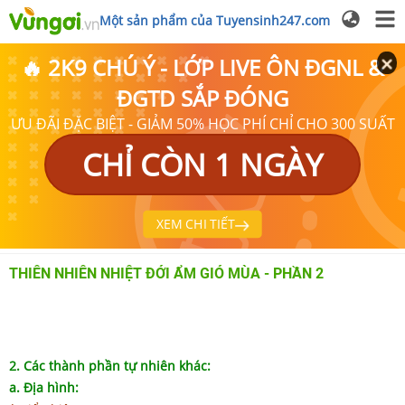
Một sản phẩm của Tuyensinh247.com
🔥 2K9 CHÚ Ý - LỚP LIVE ÔN ĐGNL &
ĐGTD SẮP ĐÓNG
ƯU ĐÃI ĐẶC BIỆT - GIẢM 50% HỌC PHÍ CHỈ CHO 300 SUẤT
CHỈ CÒN 1 NGÀY
XEM CHI TIẾT
THIÊN NHIÊN NHIỆT ĐỚI ẨM GIÓ MÙA - PHẦN 2
2. Các thành phần tự nhiên khác:
a. Địa hình: