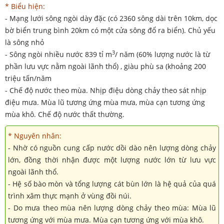
* Biểu hiện:
- Mạng lưới sông ngòi dày đặc (có 2360 sông dài trên 10km, dọc
bờ biển trung bình 20km có một cửa sông đổ ra biển). Chủ yếu
là sông nhỏ
3
- Sông ngòi nhiều nước 839 tỉ m
/ năm (60% lượng nước là từ
phần lưu vực nằm ngoài lãnh thổ) , giàu phù sa (khoảng 200
triệu tấn/năm
- Chế độ nước theo mùa. Nhịp điệu dòng chảy theo sát nhịp
điệu mưa. Mùa lũ tương ứng mùa mưa, mùa cạn tương ứng
mùa khô. Chế độ nước thất thường.
* Nguyên nhân:
- Nhờ có nguồn cung cấp nước dồi dào nên lượng dòng chảy
lớn, đồng thời nhận được một lượng nước lớn từ lưu vực
ngoài lãnh thổ.
- Hệ số bào mòn và tổng lượng cát bùn lớn là hệ quả của quá
trình xâm thực mạnh ở vùng đồi núi.
- Do mưa theo mùa nên lượng dòng chảy theo mùa: Mùa lũ
tương ứng với mùa mưa. Mùa cạn tương ứng với mùa khô.