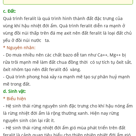
c. Đất:
Quá trình feralít là quá trình hình thành đất đặc trưng của
vùng khí hậu nhiệt đới ẩm. Quá trình feralit diễn ra mạnh ở
vùng đồi núi thấp trên đá mẹ axit nên đất feralit là loại đất chủ
yếu ở đồi núi nước ta.
* Nguyên nhân:
- Do mưa nhiều nên các chất bazo dễ tan như Ca++, Mg++ bị
rửa trôi mạnh mẽ làm đất chua đồng thời có sự tích tụ ôxít sắt,
ôxít nhôm tạo nên đất feralít đỏ vàng.
- Quá trình phong hoá xảy ra mạnh mẽ tạo sự phân huỷ mạnh
mẽ trong đất.
d. Sinh vật:
* Biểu hiện
- Hệ sinh thái rừng nguyên sinh đặc trưng cho khí hậu nóng ẩm
là rừng nhiệt đới ẩm lá rộng thường xanh. Hiện nay rừng
nguyên sinh còn lại rất ít.
- Hệ sinh thái rừng nhiệt đới ẩm gió mùa phát triển trên đất
feralit là cảnh quan tiêu biểu cho thiên nhiên nhiệt đới ẩm gió