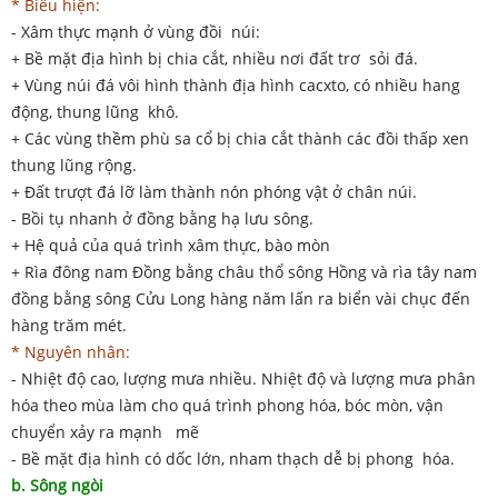
* Biểu hiện:
- Xâm thực mạnh ở vùng đồi núi:
+ Bề mặt địa hình bị chia cắt, nhiều nơi đất trơ sỏi đá.
+ Vùng núi đá vôi hình thành địa hình cacxto, có nhiều hang
động, thung lũng khô.
+ Các vùng thềm phù sa cổ bị chia cắt thành các đồi thấp xen
thung lũng rộng.
+ Đất trượt đá lỡ làm thành nón phóng vật ở chân núi.
- Bồi tụ nhanh ở đồng bằng hạ lưu sông.
+ Hệ quả của quá trình xâm thực, bào mòn
+ Rìa đông nam Đồng bằng châu thổ sông Hồng và rìa tây nam
đồng bằng sông Cửu Long hàng năm lấn ra biển vài chục đến
hàng trăm mét.
* Nguyên nhân:
- Nhiệt độ cao, lượng mưa nhiều. Nhiệt độ và lượng mưa phân
hóa theo mùa làm cho quá trình phong hóa, bóc mòn, vận
chuyển xảy ra mạnh mẽ
- Bề mặt địa hình có dốc lớn, nham thạch dễ bị phong hóa.
b. Sông ngòi