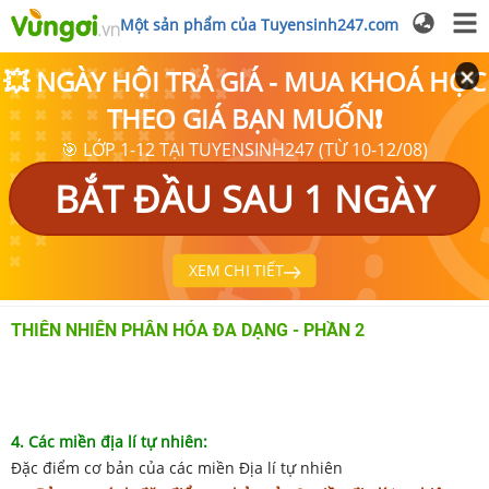
Một sản phẩm của Tuyensinh247.com
💥 NGÀY HỘI TRẢ GIÁ - MUA KHOÁ HỌC
THEO GIÁ BẠN MUỐN❗
🎯 LỚP 1-12 TẠI TUYENSINH247 (TỪ 10-12/08)
BẮT ĐẦU SAU 1 NGÀY
XEM CHI TIẾT
THIÊN NHIÊN PHÂN HÓA ĐA DẠNG - PHẦN 2
4. Các miền địa lí tự nhiên:
Đặc điểm cơ bản của các miền Địa lí tự nhiên