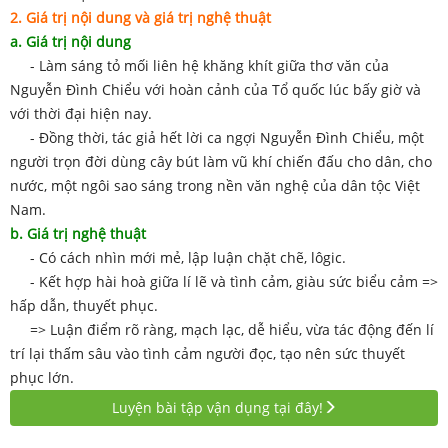
2. Giá trị nội dung và giá trị nghệ thuật
a. Giá trị nội dung
- Làm sáng tỏ mối liên hệ khăng khít giữa thơ văn của
Nguyễn Đình Chiểu với hoàn cảnh của Tổ quốc lúc bấy giờ và
với thời đại hiện nay.
- Đồng thời, tác giả hết lời ca ngợi Nguyễn Đình Chiểu, một
người trọn đời dùng cây bút làm vũ khí chiến đấu cho dân, cho
nước, một ngôi sao sáng trong nền văn nghệ của dân tộc Việt
Nam.
b. Giá trị nghệ thuật
- Có cách nhìn mới mẻ, lập luận chặt chẽ, lôgic.
- Kết hợp hài hoà giữa lí lẽ và tình cảm, giàu sức biểu cảm =>
hấp dẫn, thuyết phục.
=> Luận điểm rõ ràng, mạch lạc, dễ hiểu, vừa tác động đến lí
trí lại thấm sâu vào tình cảm người đọc, tạo nên sức thuyết
phục lớn.
Luyện bài tập vận dụng tại đây!