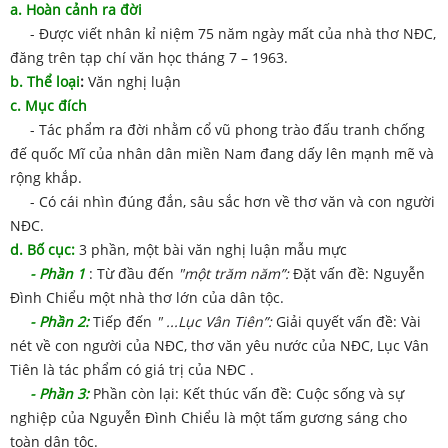
a. Hoàn cảnh ra đời
- Được viết nhân kỉ niệm 75 năm ngày mất của nhà thơ NĐC,
đăng trên tạp chí văn học tháng 7 – 1963.
b. Thể loại
:
Văn nghị luận
c. Mục đích
- Tác phẩm ra đời nhằm cổ vũ phong trào đấu tranh chống
đế quốc Mĩ của nhân dân miền Nam đang dấy lên mạnh mẽ và
rộng khắp.
- Có cái nhìn đúng đắn, sâu sắc hơn về thơ văn và con người
NĐC.
d. Bố cục:
3 phần, một bài văn nghị luận mẫu mực
- Phần 1
: Từ đầu đến
"một trăm năm”:
Đặt vấn đề: Nguyễn
Đình Chiểu một nhà thơ lớn của dân tộc.
- Phần 2:
Tiếp đến
" ...Lục Vân Tiên”:
Giải quyết vấn đề: Vài
nét về con người của NĐC, thơ văn yêu nước của NĐC, Lục Vân
Tiên là tác phẩm có giá trị của NĐC .
- Phần 3:
Phần còn lại: Kết thúc vấn đề: Cuộc sống và sự
nghiệp của Nguyễn Đình Chiểu là một tấm gương sáng cho
toàn dân tộc.