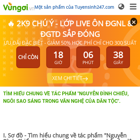
Một sản phẩm của Tuyensinh247.com
🔥 2K9 CHÚ Ý - LỚP LIVE ÔN ĐGNL &
ĐGTD SẮP ĐÓNG
ƯU ĐÃI ĐẶC BIỆT - GIẢM 50% HỌC PHÍ CHỈ CHO 300 SUẤT
18
06
37
CHỈ CÒN
GIỜ
PHÚT
GIÂY
XEM CHI TIẾT
TÌM HIỂU CHUNG VỀ TÁC PHẨM "NGUYỄN ĐÌNH CHIỂU,
NGÔI SAO SÁNG TRONG VĂN NGHỆ CỦA DÂN TỘC".
I. Sơ đồ - Tìm hiểu chung về tác phẩm "Nguyễn