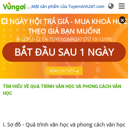
Một sản phẩm của Tuyensinh247.com
💥 NGÀY HỘI TRẢ GIÁ - MUA KHOÁ HỌC
THEO GIÁ BẠN MUỐN❗
🎯 LỚP 1-12 TẠI TUYENSINH247 (TỪ 10-12/08)
BẮT ĐẦU SAU 1 NGÀY
XEM CHI TIẾT
TÌM HIỂU VỀ QUÁ TRÌNH VĂN HỌC VÀ PHONG CÁCH VĂN
HỌC
I. Sơ đồ - Quá trình văn học và phong cách văn học