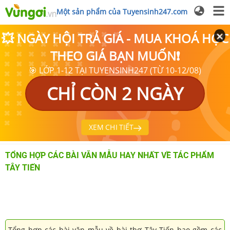
Một sản phẩm của Tuyensinh247.com
💥 NGÀY HỘI TRẢ GIÁ - MUA KHOÁ HỌC
THEO GIÁ BẠN MUỐN❗
🎯 LỚP 1-12 TẠI TUYENSINH247 (TỪ 10-12/08)
CHỈ CÒN 2 NGÀY
XEM CHI TIẾT
TỔNG HỢP CÁC BÀI VĂN MẪU HAY NHẤT VỀ TÁC PHẨM
TÂY TIẾN
Tổng hợp các bài văn mẫu về bài thơ Tây Tiến bao gồm các