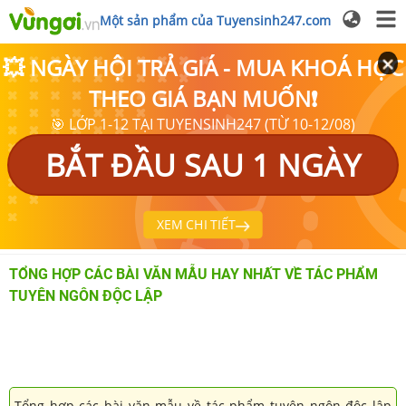
Một sản phẩm của Tuyensinh247.com
💥 NGÀY HỘI TRẢ GIÁ - MUA KHOÁ HỌC
THEO GIÁ BẠN MUỐN❗
🎯 LỚP 1-12 TẠI TUYENSINH247 (TỪ 10-12/08)
BẮT ĐẦU SAU 1 NGÀY
XEM CHI TIẾT
TỔNG HỢP CÁC BÀI VĂN MẪU HAY NHẤT VỀ TÁC PHẨM
TUYÊN NGÔN ĐỘC LẬP
Tổng hợp các bài văn mẫu về tác phẩm tuyên ngôn độc lập