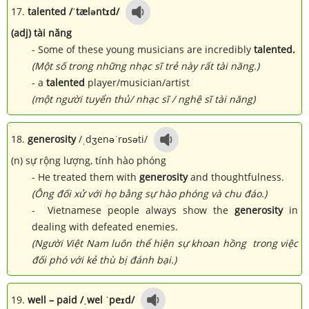
17.
talented /ˈtæləntɪd/
(adj) tài năng
- Some of these young musicians are incredibly
talented.
(Một số trong những nhạc sĩ trẻ này rất tài năng.)
- a
talented
player/musician/artist
(một người tuyển thủ/ nhạc sĩ / nghệ sĩ tài năng)
18.
generosity
/ˌdʒenəˈrɒsəti/
(n) sự rộng lượng, tính hào phóng
- He treated them with
generosity
and thoughtfulness.
(Ông đối xử với họ bằng sự hào phóng và chu đáo.)
- Vietnamese people always show the
generosity
in
dealing with defeated enemies.
(Người Việt Nam luôn thể hiện sự khoan hồng trong việc
đối phó với kẻ thù bị đánh bại.)
19.
well – paid /ˌwel ˈpeɪd/