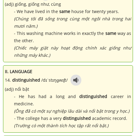
(adj) giống, giống như, cùng
- We have lived in the
same
house for twenty years.
(Chúng tôi đã sống trong cùng một ngôi nhà trong hai
mươi năm.)
- This washing machine works in exactly the
same
way as
the other.
(Chiếc máy giặt này hoạt động chính xác giống như
những máy khác.)
II. LANGUAGE
14.
distinguished
/dɪˈstɪŋɡwɪʃt/
(adj) nổi bật
- He has had a long and
distingu
ished
career in
medicine.
(Ông đã có một sự nghiệp lâu dài và nổi bật trong y học.)
-
The college has a very
distinguished
academic record.
(Trường có một thành tích học tập rất nổi bật.)