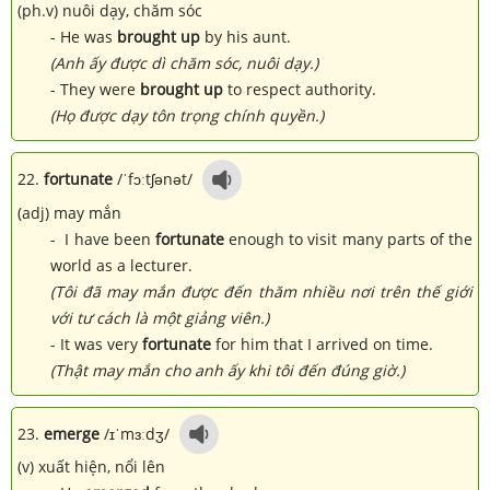
(ph.v) nuôi dạy, chăm sóc
- He was
brought up
by his aunt.
(Anh ấy được dì chăm sóc, nuôi dạy.)
- They were
brought up
to respect authority.
(Họ được dạy tôn trọng chính quyền.)
22.
fortunate
/ˈfɔːtʃənət/
(adj) may mắn
- I have been
fortunate
enough to visit many parts of the
world as a lecturer.
(Tôi đã may mắn được đến thăm nhiều nơi trên thế giới
với tư cách là một giảng viên.)
- It was very
fortunate
for him that I arrived on time.
(Thật may mắn cho anh ấy khi tôi đến đúng giờ.)
23.
emerge
/ɪˈmɜːdʒ/
(v) xuất hiện, nổi lên