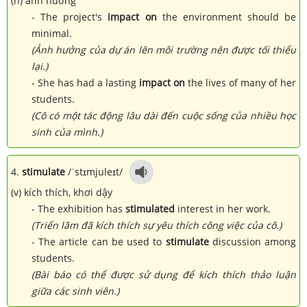
(n) ảnh hưởng
- The project's
impact on
the environment should be
minimal.
(Ảnh hưởng của dự án lên môi trường nên được tối thiểu
lại.)
- She has had a lasting
impact on
the lives of many of her
students.
(Cô có một tác động lâu dài đến cuộc sống của nhiều học
sinh của mình.)
4.
stimulate
/ˈstɪmjuleɪt/
(v) kích thích, khơi dậy
- The exhibition has
stimulated
interest in her work.
(Triển lãm đã kích thích sự yêu thích công việc của cô.)
- The article can be used to
stimulate
discussion among
students.
(Bài báo có thể được sử dụng để kích thích thảo luận
giữa các sinh viên.)