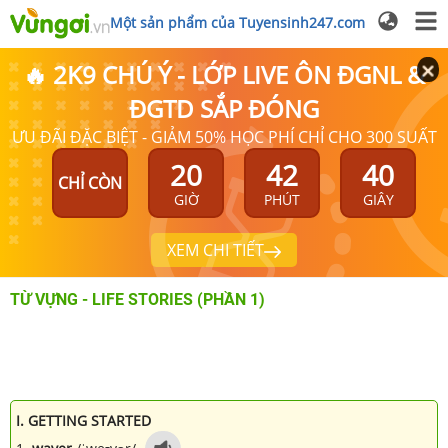
Một sản phẩm của Tuyensinh247.com
🔥 2K9 CHÚ Ý - LỚP LIVE ÔN ĐGNL &
ĐGTD SẮP ĐÓNG
ƯU ĐÃI ĐẶC BIỆT - GIẢM 50% HỌC PHÍ CHỈ CHO 300 SUẤT
20
42
39
CHỈ CÒN
GIỜ
PHÚT
GIÂY
XEM CHI TIẾT
TỪ VỰNG - LIFE STORIES (PHẦN 1)
I. GETTING STARTED