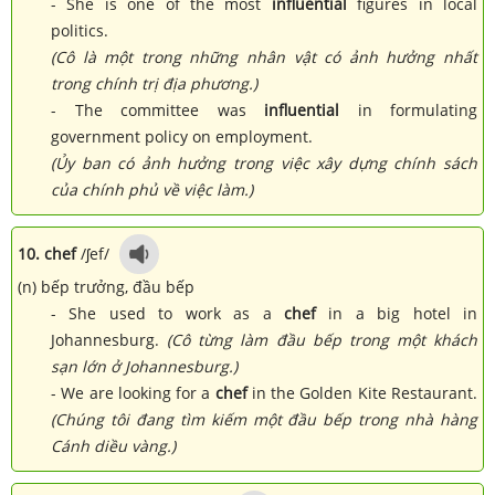
- She is one of the most
influential
figures in local
politics.
(Cô là một trong những nhân vật có ảnh hưởng nhất
trong chính trị địa phương.)
- The committee was
influential
in formulating
government policy on employment.
(Ủy ban có ảnh hưởng trong việc xây dựng chính sách
của chính phủ về việc làm.)
10. chef
/ʃef/
(n) bếp trưởng, đầu bếp
- She used to work as a
chef
in a big hotel in
Johannesburg.
(Cô từng làm đầu bếp trong một khách
sạn lớn ở Johannesburg.)
- We are looking for a
chef
in the Golden Kite Restaurant.
(Chúng tôi đang tìm kiếm một đầu bếp trong nhà hàng
Cánh diều vàng.)