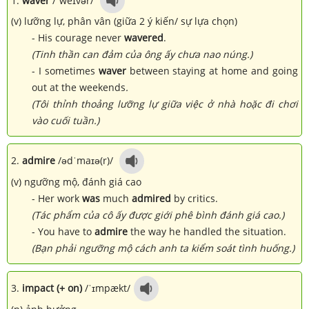
1.
waver
/ˈweɪvər/
(v) lưỡng lự, phân vân (giữa 2 ý kiến/ sự lựa chọn)
- His courage never
wavered
.
(Tinh thần can đảm của ông ấy chưa nao núng.)
- I sometimes
waver
between staying at home and going
out at the weekends
.
(Tôi thỉnh thoảng lưỡng lự giữa việc ở nhà hoặc đi chơi
vào cuối tuần.)
2.
admire
/ədˈmaɪə(r)/
(v) ngưỡng mộ, đánh giá cao
- Her work
was
much
admired
by critics.
(Tác phẩm của cô ấy được giới phê bình đánh giá cao.)
- You have to
admire
the way he handled the situation.
(Bạn phải ngưỡng mộ cách anh ta kiểm soát tình huống.)
3.
impact (+ on)
/ˈɪmpækt/