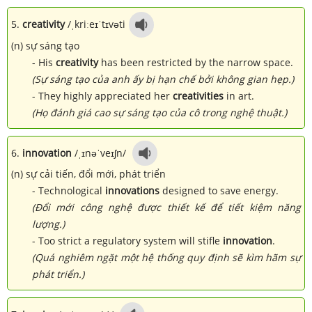
5.
creativity
/ˌkriːeɪˈtɪvəti
(n) sự sáng tạo
- His
creativity
has been restricted by the narrow space.
(Sự sáng tạo của anh ấy bị hạn chế bởi không gian hẹp.)
- They highly appreciated her
creativities
in art.
(Họ đánh giá cao sự sáng tạo của cô trong nghệ thuật.)
6.
innovation
/ˌɪnəˈveɪʃn/
(n) sự cải tiến, đổi mới, phát triển
- Technological
innovations
designed to save energy.
(Đổi mới công nghệ được thiết kế để tiết kiệm năng
lượng.)
- Too strict a regulatory system will stifle
innovation
.
(Quá nghiêm ngặt một hệ thống quy định sẽ kìm hãm sự
phát triển.)