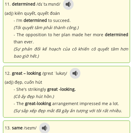
11.
determined
/dɪˈtɜːmɪnd/
(adj) kiên quyết, quyết đoán
- I'm
determined
to succeed.
(Tôi quyết tâm phải thành công.)
- The opposition to her plan made her more
determined
than ever.
(Sự phản đối kế hoạch của cô khiến cô quyết tâm hơn
bao giờ hết.)
12.
great – looking
/greɪt ˈlʊkɪŋ/
(adj) đẹp, cuốn hút
- She's strikingly
great -looking.
(Cô ấy đẹp hút hồn.)
- The
great-looking
arrangement impressed me a lot.
(Sự sắp xếp đẹp mắt đã gây ấn tượng với tôi rất nhiều.
13.
same
/seɪm/