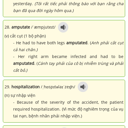
yesterday.
(Tôi rất tiếc phải thông báo với bạn rằng cha
bạn đã qua đời ngày hôm qua.)
28.
amputate
/ˈæmpjuteɪt/
(v) cắt cụt (1 bộ phận)
- He had to have both legs
amputated
. (
Anh phải cắt cụt
cả hai chân.)
- Her right arm became infected and had to be
amputated
. (
Cánh tay phải của cô bị nhiễm trùng và phải
cắt bỏ.)
29.
hospitalization
/ˌhɒspɪtəlaɪˈzeɪʃn/
(n) sự nhập viện
- Because of the severity of the accident, the patient
required hospitalization. (Vì mức độ nghiêm trọng của vụ
tai nạn, bệnh nhân phải nhập viện.)