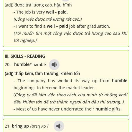
(adj) được trả lương cao, hậu hĩnh
- The job is very
well - paid.
(Công việc được trả lương rất cao.)
- I want to find a
well – paid
job after graduation.
(Tôi muốn tìm một công việc được trả lương cao sau khi
tốt nghiệp.)
III. SKILLS - READING
20.
humble
/ˈhʌmbl/
(adj) thấp kém, tầm thường, khiêm tốn
- The company has worked its way up from
humble
beginnings to become the market leader.
(
Công ty đã làm việc theo cách của mình từ những khởi
đầu khiêm tốn để trở thành người dẫn đầu thị trường. )
- Most of us have never underrated their
humble
gifts.
21.
bring up
/
brɪŋ
ʌp
/