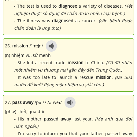
- The test is used to
diagnose
a variety of diseases.
(Xét
nghiệm được sử dụng để chẩn đoán nhiều loại bệnh.)
- The illness was
diagnosed
as cancer.
(căn bệnh được
chẩn đoán là ung thư.)
26.
mission
/ˈmɪʃn/
(n) nhiệm vụ, sứ mệnh
- She led a recent trade
mission
to China.
(Cô đã nhận
một nhiệm vụ thương mại gần đây đến Trung Quốc.)
- It was too late to launch a rescue
mission
.
(Đã quá
muộn để khởi động một nhiệm vụ giải cứu.)
27.
pass away
/pɑːs/ /əˈweɪ/
(ph.v) chết, qua đời
-
His mother
passed away
last year.
(Mẹ anh qua đời
năm ngoái.)
- I'm sorry to inform you that your father passed away