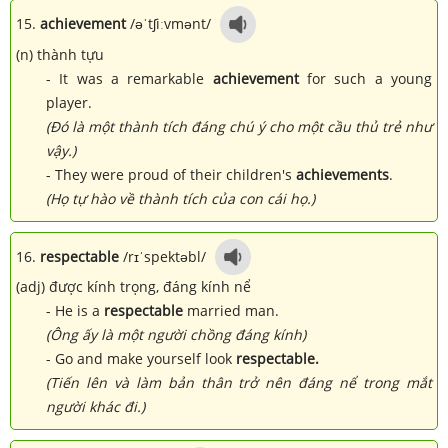
15.
achievement
/əˈtʃiːvmənt/
(n) thành tựu
- It was a remarkable
achievement
for such a young
player.
(Đó là một thành tích đáng chú ý cho một cầu thủ trẻ như
vậy.)
- They were proud of their children's
achievements
.
(Họ tự hào về thành tích của con cái họ.)
16.
respectable
/rɪˈspektəbl/
(adj) được kính trọng, đáng kính nể
- He is a
respectable
married man.
(Ông ấy là một người chồng đáng kính)
- Go and make yourself look
respectable.
(Tiến lên và làm bản thân trở nên đáng nể trong mắt
người khác đi.)