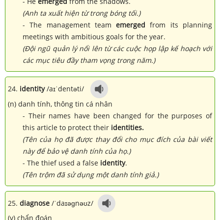
- He
emerged
from the shadows.
(Anh ta xuất hiện từ trong bóng tối.)
- The management team
emerged
from its planning
meetings with ambitious goals for the year.
(Đội ngũ quản lý nổi lên từ các cuộc họp lập kế hoạch với
các mục tiêu đầy tham vọng trong năm.)
24.
identity
/aɪˈdentəti/
(n) danh tính, thông tin cá nhân
- Their names have been changed for the purposes of
this article to protect their
identities.
(Tên của họ đã được thay đổi cho mục đích của bài viết
này để bảo vệ danh tính của họ.)
- The thief used a false
identity
.
(Tên trộm đã sử dụng một danh tính giả.)
25.
diagnose
/ˈdaɪəɡnəʊz/
(v) chẩn đoán