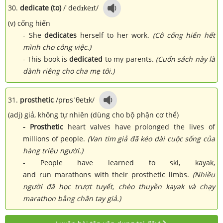
30.
dedicate (to)
/ˈdedɪkeɪt/
(v) cống hiến
- She
dedicates
herself to her work.
(Cô cống hiến hết
mình cho công việc.)
- This book is
dedicated
to my parents.
(Cuốn sách này là
dành riêng cho cha mẹ tôi.)
31.
prosthetic
/prɒsˈθetɪk/
(adj) giả, không tự nhiên (dùng cho bộ phận cơ thể)
-
Prosthetic
heart valves have prolonged the lives of
millions of people.
(Van tim giả đã kéo dài cuộc sống của
hàng triệu người.)
- People have learned to ski, kayak,
and run marathons with their prosthetic limbs.
(Nhiều
người đã học trượt tuyết, chèo thuyền kayak và chạy
marathon bằng chân tay giả.)