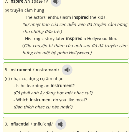
7.
inspire
/ɪnˈspaɪə(r)/
(v) truyền cảm hứng
- The actors' enthusiasm
inspired
the kids.
(Sự nhiệt tình của các diễn viên đã truyền cảm hứng
cho những đứa trẻ.)
- His tragic story later
inspired
a Hollywood film.
(
Câu chuyện bi thảm của anh sau đó đã truyền cảm
hứng cho một bộ phim Hollywood.)
8.
instrument
/ˈɪnstrəmənt/
(n) nhạc cụ, dụng cụ âm nhạc
- Is he learning an
instrument
?
(Có phải anh ấy đang học một nhạc cụ?)
- Which
instrument
do you like most?
(Bạn thích nhạc cụ nào nhất?)
9.
influential
/ˌɪnfluˈenʃl/