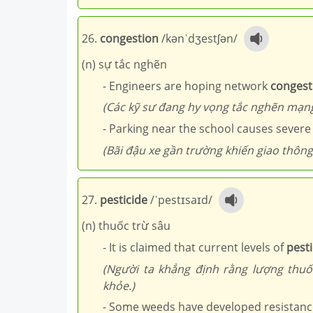
26.
congestion
/kənˈdʒestʃən/
(n) sự tắc nghẽn
- Engineers are hoping network
congest
(Các kỹ sư đang hy vọng tắc nghẽn mạng 
- Parking near the school causes severe 
(Bãi đậu xe gần trường khiến giao thông
27.
pesticide
/ˈpestɪsaɪd/
(n) thuốc trừ sâu
- It is claimed that current levels of
pesti
(Người ta khẳng định rằng lượng thu
khỏe.)
- Some weeds have developed resistance