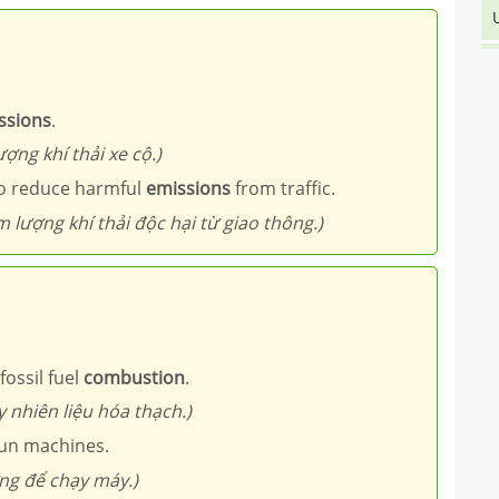
ssions
.
ợng khí thải xe cộ.)
o reduce harmful
emissions
from traffic.
 lượng khí thải độc hại từ giao thông.)
ossil fuel
combustion
.
y nhiên liệu hóa thạch.)
un machines.
ợng để chạy máy.)