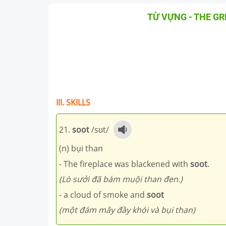
TỪ VỰNG - THE G
III. SKILLS
21.
soot
/sʊt/
(n) bụi than
- The fireplace was blackened with
soot
.
(Lò sưởi đã bám muội than đen.)
- a cloud of smoke and
soot
(một đám mây đầy khói và bụi than)