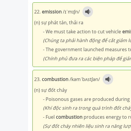
22.
emission
/ɪˈmɪʃn/
(n) sự phát tán, thải ra
- We must take action to cut vehicle
emi
(Chúng ta phải hành động để cắt giảm lư
- The government launched measures t
(Chính phủ đưa ra các biện pháp để giảm
23.
combustion
/kəmˈbʌstʃən/
(n) sự đốt cháy
- Poisonous gases are produced during f
(Khí độc sinh ra trong quá trình đốt chá
- Fuel
combustion
produces energy to r
(Sự đốt cháy nhiên liệu sinh ra năng lư