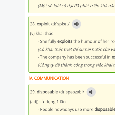
(Một số loài cỏ dại đã phát triển khả n
28.
exploit
/ɪkˈsplɔɪt/
(v) khai thác
- She fully
exploits
the humour of her role
(Cô khai thác triệt để sự hài hước của va
- The company has been successful in
e
(Công ty đã thành công trong việc khai 
IV. COMMUNICATION
29.
disposable
/dɪˈspəʊzəbl/
(adj) sử dụng 1 lần
- People nowadays use more
disposabl