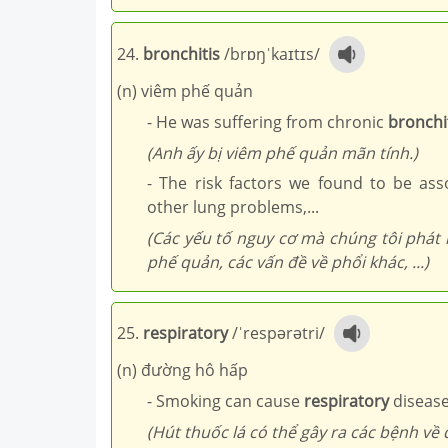
24.
bronchitis
/brɒŋˈkaɪtɪs/
(n) viêm phế quản
- He was suffering from chronic
bronchi
(Anh ấy bị viêm phế quản mãn tính.)
- The risk factors we found to be a
other lung problems,...
(Các yếu tố nguy cơ mà chúng tôi phát 
phế quản, các vấn đề về phổi khác, ...)
25.
respiratory
/ˈrespərətri/
(n) đường hô hấp
- Smoking can cause
respiratory
disease
(Hút thuốc lá có thể gây ra các bệnh về