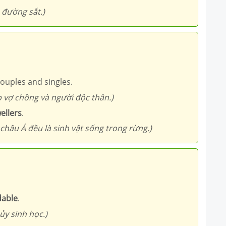
é đường sắt.)
 couples and singles.
p vợ chồng và người độc thân.)
ellers
.
châu Á đều là sinh vật sống trong rừng.)
dable
.
ủy sinh học.)