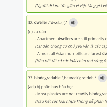
(Người đi làm tức giận vì việc tăng giá v
32.
dweller
/ˈdwelə(r)/
(n) cư dân
- Apartment
dwellers
are still primarily
(Cư dân chung cư chủ yếu vẫn là các cặ
- Almost all Asian hornbills are forest
dw
(Hầu hết tất cả các loài chim mỏ sừng ở 
33.
biodegradable
/ˌbaɪəʊdɪˈɡreɪdəbl/
(adj) bị phân hủy hóa học
- Most plastics are not readily
biodegra
(Hầu hết các loại nhựa không dễ phân h