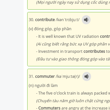
(Mọi người ngày nay sử dụng cốc dùng m
30.
contribute
/kənˈtrɪbjuːt/
(v) đóng góp, góp phần
- It is well known that UV radiation
contr
(Ai cũng biết rằng bức xạ UV góp phần v
- Investment in transport
contributes
to
(Đầu tư vào giao thông đóng góp vào tă
31.
commuter
/kəˈmjuːtə(r)/
(n) người đi làm
- The five o’clock train is always packed
(Chuyến tàu năm giờ luôn chật cứng ngư
-
Commuters
are angry at the increase in