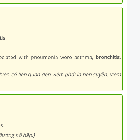
tis
.
ssociated with pneumonia were asthma,
bronchitis
,
hiện có liên quan đến viêm phổi là hen suyễn, viêm
s.
 đường hô hấp.)