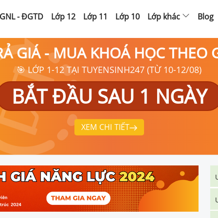
GNL - ĐGTD
Lớp 12
Lớp 11
Lớp 10
Lớp khác
Blog
RẢ GIÁ - MUA KHOÁ HỌC THEO
🎯 LỚP 1-12 TẠI TUYENSINH247 (TỪ 10-12/08)
BẮT ĐẦU SAU 1 NGÀY
XEM CHI TIẾT