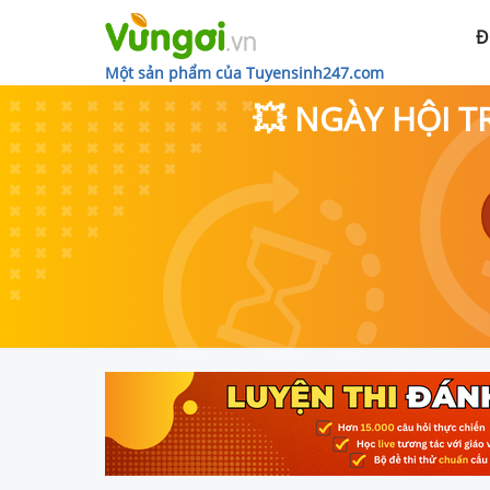
Đ
Một sản phẩm của Tuyensinh247.com
💥 NGÀY HỘI T