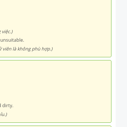
việc.)
unsuitable.
ử viên là không phù hợp.)
 dirty.
ỉu.)