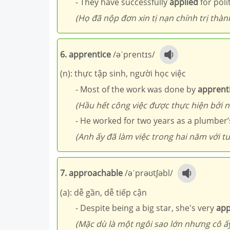
- They have successfully
applied
for poli
(Họ đã nộp đơn xin tị nạn chính trị thàn
6. apprentice
/əˈprentɪs/
(n): thực tập sinh, người học việc
- Most of the work was done by
apprent
(Hầu hết công việc được thực hiện bởi n
- He worked for two years as a plumber
(Anh ấy đã làm việc trong hai năm với t
7. approachable
/əˈprəʊtʃəbl/
(a): dễ gần, dễ tiếp cận
- Despite being a big star, she's very
app
(Mặc dù là một ngôi sao lớn nhưng cô ấy