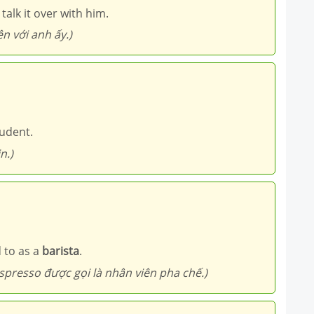
 talk it over with him.
n với anh ấy.)
udent.
n.)
d to as a
barista
.
spresso được gọi là nhân viên pha chế.)