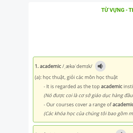
TỪ VỰNG - 
1. academic
/ˌækəˈdemɪk/
(a): học thuật, giỏi các môn học thuật
- It is regarded as the top
academic
insti
(Nó được coi là cơ sở giáo dục hàng đầu
- Our courses cover a range of
academi
(Các khóa học của chúng tôi bao gồm mộ