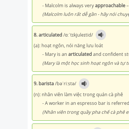
- Malcolm is always very
approachable
–
(Malcolm luôn rất dễ gần - hãy nói chuyệ
8. articulated
/ɑːˈtɪkjuleɪtid/
(a): hoạt ngôn, nói năng lưu loát
- Mary is an
articulated
and confident st
(Mary là một học sinh hoạt ngôn và tự ti
9. barista
/bəˈriːstə/
(n): nhân viên làm việc trong quán cà phê
- A worker in an espresso bar is referre
(Nhân viên trong quầy pha chế cà phê e