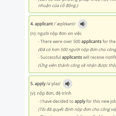
nhuận của cổ đông.)
4. applicant
/ˈæplɪkənt/
(n): người nộp đơn xin việc
- There were over 500
applicants
for the
(Đã có hơn 500 người nộp đơn cho công 
- Successful
applicants
will receive notif
(Ứng viên thành công sẽ nhận được thô
5. apply
/əˈplaɪ/
(v): nộp đơn, đệ trình
- I have decided to
apply
for this new job
(Tôi đã quyết định nộp đơn cho công việ