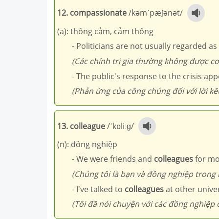
12. compassionate
/kəmˈpæʃənət/
(a): thông cảm, cảm thông
- Politicians are not usually regarded 
(Các chính trị gia thường không được co
- The public's response to the crisis a
(Phản ứng của công chúng đối với lời kê
13. colleague
/ˈkɒliːɡ/
(n): đồng nghiệp
- We were friends and
colleagues
for mo
(Chúng tôi là bạn và đồng nghiệp trong
- I've talked to
colleagues
at other univer
(Tôi đã nói chuyện với các đồng nghiệp 