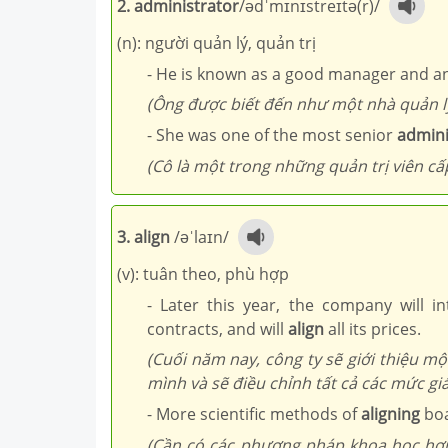
2. administrator
/ədˈmɪnɪstreɪtə(r)/
(n): người quản lý, quản trị
- He is known as a good manager and an
(Ông được biết đến như một nhà quản lý 
- She was one of the most senior
admini
(Cô là một trong những quản trị viên cấ
3. align
/əˈlaɪn/
(v): tuân theo, phù hợp
- Later this year, the company will i
contracts, and will
align
all its prices.
(Cuối năm nay, công ty sẽ giới thiệu m
mình và sẽ điều chỉnh tất cả các mức giá
- More scientific methods of
aligning
boa
(Cần có các phương pháp khoa học hơn 