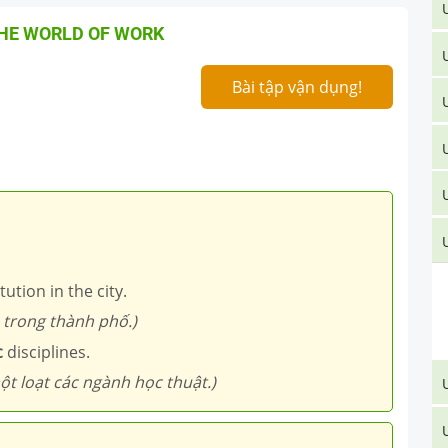
THE WORLD OF WORK
Bài tập vận dụng!
U
tution in the city.
 trong thành phố.)
c
disciplines.
t loạt các ngành học thuật.)