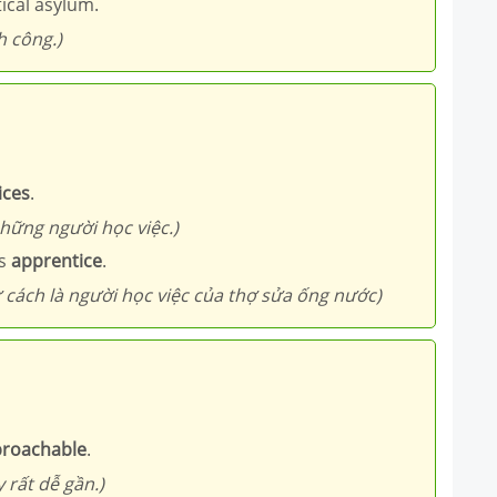
tical asylum.
h công.)
ices
.
hững người học việc.)
’s
apprentice
.
ư cách là người học việc của thợ sửa ống nước)
roachable
.
 rất dễ gần.)