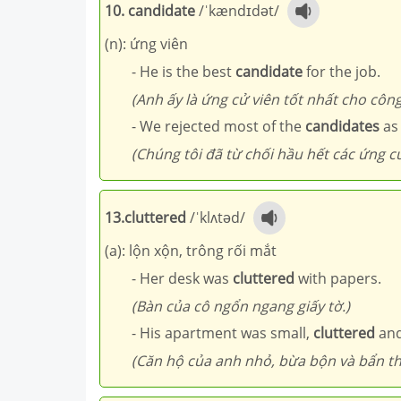
10. candidate
/ˈkændɪdət/
(n): ứng viên
- He is the best
candidate
for the job.
(Anh ấy là ứng cử viên tốt nhất cho công 
- We rejected most of the
candidates
as 
(Chúng tôi đã từ chối hầu hết các ứng c
13.cluttered
/ˈklʌtəd/
(a): lộn xộn, trông rối mắt
- Her desk was
cluttered
with papers.
(Bàn của cô ngổn ngang giấy tờ.)
- His apartment was small,
cluttered
and
(Căn hộ của anh nhỏ, bừa bộn và bẩn th