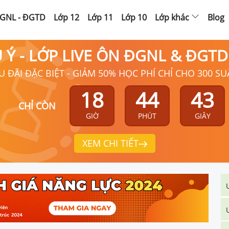
GNL - ĐGTD
Lớp 12
Lớp 11
Lớp 10
Lớp khác
Blog
Ú Ý - LỚP LIVE ÔN ĐGNL & ĐGT
U ĐÃI ĐẶC BIỆT - GIẢM 50% HỌC PHÍ CHỈ CHO 300 SU
18
44
43
CHỈ CÒN
GIỜ
PHÚT
GIÂY
XEM CHI TIẾT