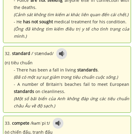
- Police
are not seeking
anyone else in connection with
the deaths.
(Cảnh sát không tìm kiếm ai khác liên quan đến cái chết.)
- He
has not sought
medical treatment for his condition.
(Ông đã không tìm kiếm điều trị y tế cho tình trạng của
mình.)
32.
standard
/ˈstændəd/
(n) tiêu chuẩn
- There has been a fall in living
standards
.
(Đã có một sự sụt giảm trong tiêu chuẩn cuộc sống.)
- A number of Britain's beaches fail to meet European
standards
on cleanliness.
(Một số bãi biển của Anh không đáp ứng các tiêu chuẩn
châu Âu về độ sạch.)
33.
compete
/kəmˈpiːt/
(v) chiến đấu, tranh đấu