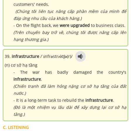
customers' needs.
(Chúng tôi liên tục nâng cấp phần mềm của mình để
đáp ứng nhu cầu của khách hàng.)
- On the flight back, we
were upgraded
to business class.
(Trên chuyến bay trở về, chúng tôi được nâng cấp lên
hạng thương gia.)
39.
infrastructure
/ˈɪnfrəstrʌktʃə(r)/
(n) cơ sở hạ tầng
- The war has badly damaged the country's
infrastructure
.
(Chiến tranh đã làm hỏng nặng cơ sở hạ tầng của đất
nước.)
- It is a long-term task to rebuild the
infrastructure
.
(Đó là một nhiệm vụ lâu dài để xây dựng lại cơ sở hạ
tầng.)
C. LISTENING