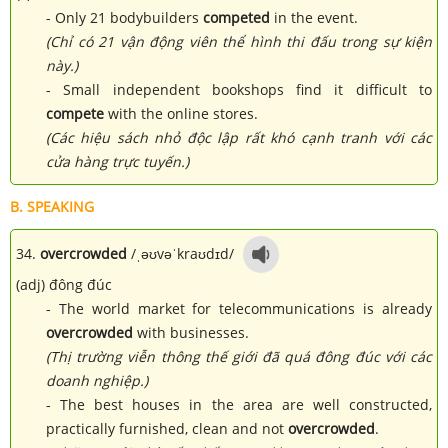
- Only 21 bodybuilders
competed
in the event.
(Chỉ có 21 vận động viên thể hình thi đấu trong sự kiện
này.)
- Small independent bookshops find it difficult to
compete
with the online stores.
(Các hiệu sách nhỏ độc lập rất khó cạnh tranh với các
cửa hàng trực tuyến.)
B. SPEAKING
34.
overcrowded
/ˌəʊvəˈkraʊdɪd/
(adj) đông đúc
- The world market for telecommunications is already
overcrowded
with businesses.
(Thị trường viễn thông thế giới đã quá đông đúc với các
doanh nghiệp.)
- The best houses in the area are well constructed,
practically furnished, clean and not
overcrowded
.