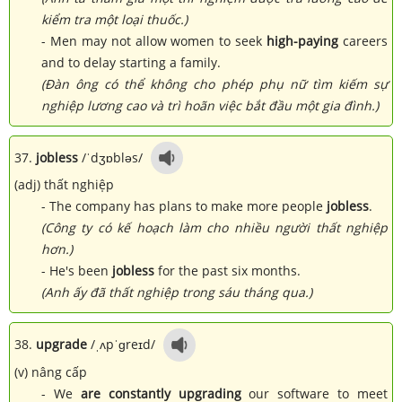
kiểm tra một loại thuốc.)
- Men may not allow women to seek
high-paying
careers
and to delay starting a family.
(Đàn ông có thể không cho phép phụ nữ tìm kiếm sự
nghiệp lương cao và trì hoãn việc bắt đầu một gia đình.)
37.
jobless
/ˈdʒɒbləs/
(adj) thất nghiệp
- The company has plans to make more people
jobless
.
(Công ty có kế hoạch làm cho nhiều người thất nghiệp
hơn.)
- He's been
jobless
for the past six months.
(Anh ấy đã thất nghiệp trong sáu tháng qua.)
38.
upgrade
/ˌʌpˈɡreɪd/
(v) nâng cấp
- We
are constantly upgrading
our software to meet