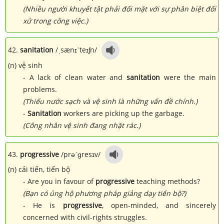
(Nhiều người khuyết tật phải đối mặt với sự phân biệt đối
xử trong công việc.)
42.
sanitation
/ˌsænɪˈteɪʃn/
(n) vệ sinh
- A lack of clean water and
sanitation
were the main
problems.
(Thiếu nước sạch và vệ sinh là những vấn đề chính.)
-
Sanitation
workers are picking up the garbage.
(Công nhân vệ sinh đang nhặt rác.)
43.
progressive
/prəˈɡresɪv/
(n) cải tiến, tiến bộ
- Are you in favour of
progressive
teaching methods?
(Bạn có ủng hộ phương pháp giảng dạy tiến bộ?)
- He is
progressive
, open-minded, and sincerely
concerned with civil-rights struggles.