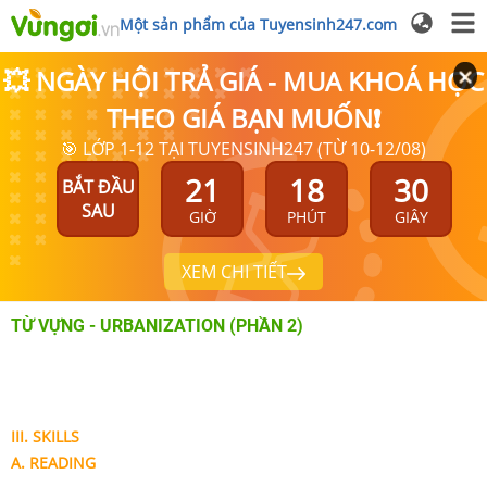
Một sản phẩm của Tuyensinh247.com
💥 NGÀY HỘI TRẢ GIÁ - MUA KHOÁ HỌC
THEO GIÁ BẠN MUỐN❗
🎯 LỚP 1-12 TẠI TUYENSINH247 (TỪ 10-12/08)
21
18
29
BẮT ĐẦU
SAU
GIỜ
PHÚT
GIÂY
XEM CHI TIẾT
TỪ VỰNG - URBANIZATION (PHẦN 2)
III. SKILLS
A. READING