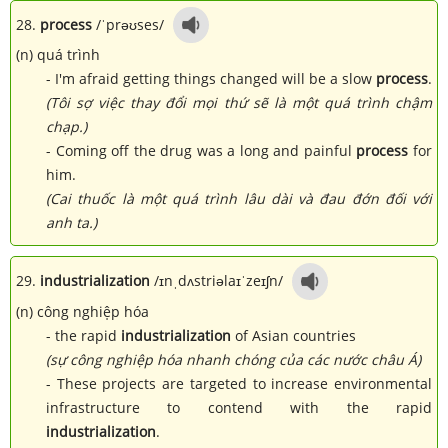
28.
process
/ˈprəʊses/
(n) quá trình
- I'm afraid getting things changed will be a slow
process
.
(Tôi sợ việc thay đổi mọi thứ sẽ là một quá trình chậm
chạp.)
- Coming off the drug was a long and painful
process
for
him.
(Cai thuốc là một quá trình lâu dài và đau đớn đối với
anh ta.)
29.
industrialization
/ɪnˌdʌstriəlaɪˈzeɪʃn/
(n) công nghiệp hóa
- the rapid
industrialization
of Asian countries
(sự công nghiệp hóa nhanh chóng của các nước châu Á)
- These projects are targeted to increase environmental
infrastructure to contend with the rapid
industrialization
.