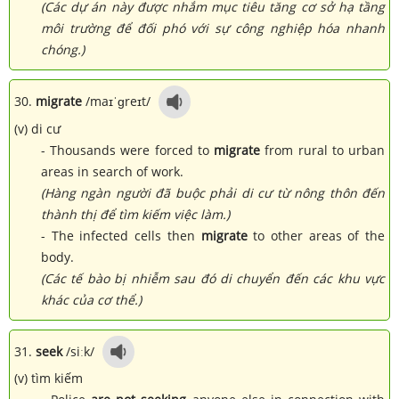
(Các dự án này được nhắm mục tiêu tăng cơ sở hạ tầng
môi trường để đối phó với sự công nghiệp hóa nhanh
chóng.)
30.
migrate
/maɪˈɡreɪt/
(v) di cư
- Thousands were forced to
migrate
from rural to urban
areas in search of work.
(Hàng ngàn người đã buộc phải di cư từ nông thôn đến
thành thị để tìm kiếm việc làm.)
- The infected cells then
migrate
to other areas of the
body.
(Các tế bào bị nhiễm sau đó di chuyển đến các khu vực
khác của cơ thể.)
31.
seek
/siːk/
(v) tìm kiếm