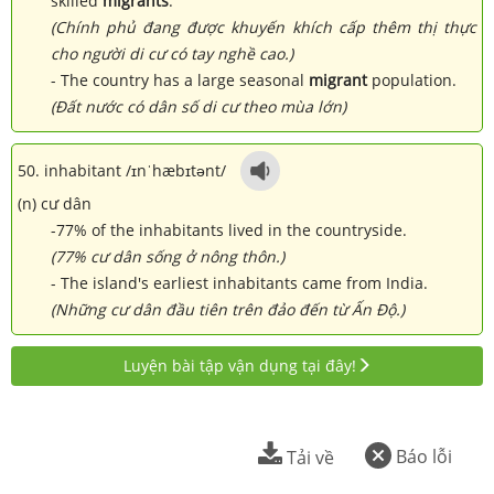
skilled
migrants
.
(Chính phủ đang được khuyến khích cấp thêm thị thực
cho người di cư có tay nghề cao.)
- The country has a large seasonal
migrant
population.
(Đất nước có dân số di cư theo mùa lớn)
50. inhabitant /
ɪnˈhæbɪtənt
/
(n) cư dân
-77% of the inhabitants lived in the countryside.
(77% cư dân sống ở nông thôn.)
- The island's earliest inhabitants came from India.
(Những cư dân đầu tiên trên đảo đến từ Ấn Độ.)
Luyện bài tập vận dụng tại đây!
Báo lỗi
Tải về