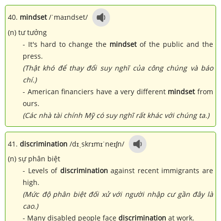
40.
mindset
/ˈmaɪndset/
(n) tư tưởng
- It's hard to change the
mindset
of the public and the
press.
(Thật khó để thay đổi suy nghĩ của công chúng và báo
chí.)
- American financiers have a very different
mindset
from
ours.
(Các nhà tài chính Mỹ có suy nghĩ rất khác với chúng ta.)
41.
discrimination
/dɪˌskrɪmɪˈneɪʃn/
(n) sự phân biệt
- Levels of
discrimination
against recent immigrants are
high.
(Mức độ phân biệt đối xử với người nhập cư gần đây là
cao.)
- Many disabled people face
discrimination
at work.