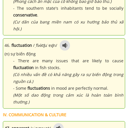
(Phong cách ăn mặc của cô không bao giờ bảo thủ.)
- The southern state's inhabitants tend to be socially
conservative
.
(Cư dân của bang miền nam có xu hướng bảo thủ xã
hội.)
46.
fluctuation
/ˌflʌktʃuˈeɪʃn/
(n) sự biến động
- There are many issues that are likely to cause
fluctuation
in fish stocks.
(Có nhiều vấn đề có khả năng gây ra sự biến động trong
nguồn cá.)
- Some
fluctuations
in mood are perfectly normal.
(Một số dao động trong cảm xúc là hoàn toàn bình
thường.)
IV. COMMUNICATION & CULTURE