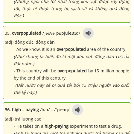
(Những ngôi nhà tốt nhất trong khu vực được xây dựng
tốt, thực tế được trang bị, sạch sẽ và không quá đông
đúc.)
35.
overpopulated
/ˌəʊvəˈpɒpjuleɪtɪd/
(adj) đông đúc, đông dân
- As we know, it is an
overpopulated
area of the country.
(Như chúng ta biết, đó là một khu vực đông dân cư của
đất nước.)
- This country will be
overpopulated
by 15 million people
by the end of this century.
(Đất nước này sẽ bị quá tải bởi 15 triệu người vào cuối
thế kỷ này.)
36. high – paying
/
haɪ
/
–
/
ˈpeɪɪŋ
/
(adj) trả lương cao
- He takes on a
high-paying
experiment to test a drug.
(Anh ta tham gia một thí nghiệm được trả lương cao để