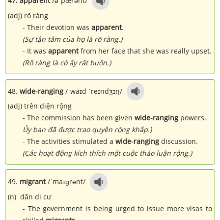
47. apparent
/əˈpærənt/
(adj) rõ ràng
- Their devotion was
apparent
.
(Sự tận tâm của họ là rõ ràng.)
- It was
apparent
from her face that she was really upset.
(Rõ ràng là cô ấy rất buồn.)
48.
wide-ranging
/ˌwaɪd ˈreɪndʒɪŋ/
(adj) trên diện rộng
- The commission has been given
wide-ranging
powers.
Ủy ban đã được trao quyền rộng khắp.)
- The activities stimulated a
wide-ranging
discussion.
(Các hoạt động kích thích một cuộc thảo luận rộng.)
49.
migrant
/ˈmaɪɡrənt/
(n) dân di cư
- The government is being urged to issue more visas to