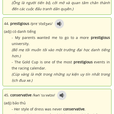
(Ông là người tiến bộ, cởi mở và quan tâm chân thành
đến các cuộc đấu tranh dân quyền.)
44.
prestigious
/preˈstɪdʒəs/
(adj) có danh tiếng
- My parents wanted me to go to a more
prestigious
university.
(Bố mẹ tôi muốn tôi vào một trường đại học danh tiếng
hơn.)
- The Gold Cup is one of the most
prestigious
events in
the racing calendar.
(Cúp vàng là một trong những sự kiện uy tín nhất trong
lịch đua xe.)
45.
conservative
/kənˈsɜːvətɪv/
(adj) bảo thủ
- Her style of dress was never
conservative
.