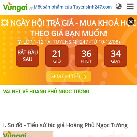
Một sản phẩm của Tuyensinh247.com
💥 NGÀY HỘI TRẢ GIÁ - MUA KHOÁ HỌC
THEO GIÁ BẠN MUỐN❗
🎯 LỚP 1-12 TẠI TUYENSINH247 (TỪ 10-12/08)
21
36
33
BẮT ĐẦU
SAU
GIỜ
PHÚT
GIÂY
XEM CHI TIẾT
VÀI NÉT VỀ HOÀNG PHỦ NGỌC TƯỜNG
I. Sơ đồ - Tiểu sử tác giả Hoàng Phủ Ngọc Tường