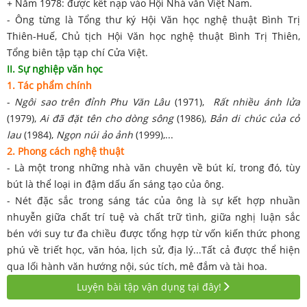
+ Năm 1978: được kết nạp vào Hội Nhà văn Việt Nam.
- Ông từng là Tổng thư ký Hội Văn học nghệ thuật Bình Trị
Thiên-Huế, Chủ tịch Hội Văn học nghệ thuật Bình Trị Thiên,
Tổng biên tập tạp chí Cửa Việt.
II. Sự nghiệp văn học
1. Tác phẩm chính
-
Ngôi sao trên đỉnh Phu Văn Lâu
(1971),
Rất nhiều ánh lửa
(1979),
Ai đã đặt tên cho dòng sông
(1986),
Bản di chúc của cỏ
lau
(1984),
Ngọn núi ảo ảnh
(1999),...
2. Phong cách nghệ thuật
- Là một trong những nhà văn chuyên về bút kí, trong đó, tùy
bút là thể loại in đậm dấu ấn sáng tạo của ông.
- Nét đặc sắc trong sáng tác của ông là sự kết hợp nhuần
nhuyễn giữa chất trí tuệ và chất trữ tình, giữa nghị luận sắc
bén với suy tư đa chiều được tổng hợp từ vốn kiến thức phong
phú về triết học, văn hóa, lịch sử, địa lý...Tất cả được thể hiện
qua lối hành văn hướng nội, súc tích, mê đắm và tài hoa.
Luyện bài tập vận dụng tại đây!