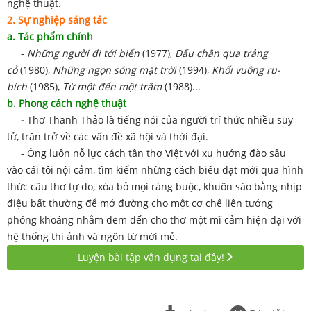
nghệ thuật.
2. Sự nghiệp sáng tác
a. Tác phẩm chính
-
Những người đi tới biển
(1977),
Dấu chân qua trảng
cỏ
(1980),
Những ngọn sóng mặt trời
(1994),
Khối vuông ru-
bích
(1985),
Từ một đến một trăm
(1988)...
b. Phong cách nghệ thuật
-
Thơ Thanh Thảo là tiếng nói của người trí thức nhiều suy
tử, trăn trở về các vấn đề xã hội và thời đại.
- Ông luôn nỗ lực cách tân thơ Việt với xu hướng đào sâu
vào cái tôi nội cảm, tìm kiếm những cách biểu đạt mới qua hình
thức câu thơ tự do, xóa bỏ mọi ràng buộc, khuôn sáo bằng nhịp
điệu bất thường để mở đường cho một cơ chế liên tưởng
phóng khoáng nhằm đem đến cho thơ một mĩ cảm hiện đại với
hệ thống thi ảnh và ngôn từ mới mẻ.
Luyện bài tập vận dụng tại đây!