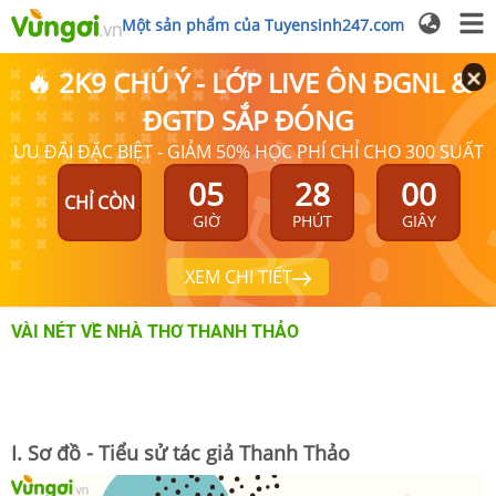
Một sản phẩm của Tuyensinh247.com
🔥 2K9 CHÚ Ý - LỚP LIVE ÔN ĐGNL &
ĐGTD SẮP ĐÓNG
ƯU ĐÃI ĐẶC BIỆT - GIẢM 50% HỌC PHÍ CHỈ CHO 300 SUẤT
05
28
00
CHỈ CÒN
GIỜ
PHÚT
GIÂY
XEM CHI TIẾT
VÀI NÉT VỀ NHÀ THƠ THANH THẢO
I. Sơ đồ - Tiểu sử tác giả Thanh Thảo