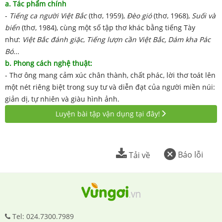
a. Tác phẩm chính
-
Tiếng ca người
Việt Bắc
(thơ, 1959),
Đèo gió
(thơ, 1968),
Suối và
biển
(thơ, 1984), cùng một số tập thơ khác bằng tiếng Tày
như:
Việt Bắc đánh giặc
,
Tiếng lượn cần Việt Bắc, Dám kha Pác
Bó...
b. Phong c
ách nghệ thuật:
- Thơ ông mang cảm xúc chân thành, chất phác, lời thơ toát lên
một nét riêng biệt trong suy tư và diễn đạt của người miền núi:
giản dị, tự nhiên và giàu hình ảnh.
Luyện bài tập vận dụng tại đây!
Báo lỗi
Tải về
Tel: 024.7300.7989