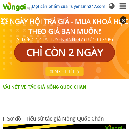
Một sản phẩm của Tuyensinh247.com
💥 NGÀY HỘI TRẢ GIÁ - MUA KHOÁ HỌC
THEO GIÁ BẠN MUỐN❗
🎯 LỚP 1-12 TẠI TUYENSINH247 (TỪ 10-12/08)
CHỈ CÒN 2 NGÀY
XEM CHI TIẾT
VÀI NÉT VỀ TÁC GIẢ NÔNG QUỐC CHẤN
I. Sơ đồ - Tiểu sử tác giả Nông Quốc Chấn