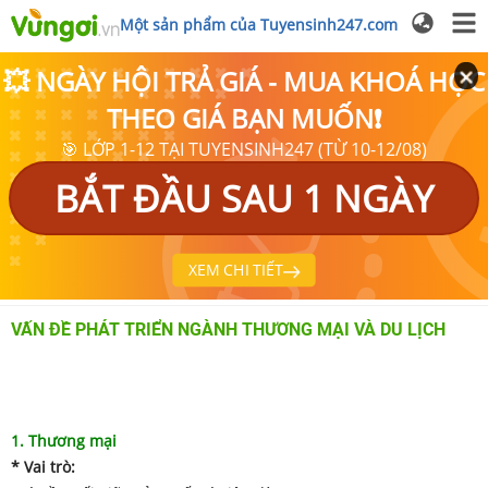
Một sản phẩm của Tuyensinh247.com
💥 NGÀY HỘI TRẢ GIÁ - MUA KHOÁ HỌC
THEO GIÁ BẠN MUỐN❗
🎯 LỚP 1-12 TẠI TUYENSINH247 (TỪ 10-12/08)
BẮT ĐẦU SAU 1 NGÀY
XEM CHI TIẾT
VẤN ĐỀ PHÁT TRIỂN NGÀNH THƯƠNG MẠI VÀ DU LỊCH
1. Thương mại
* Vai trò: