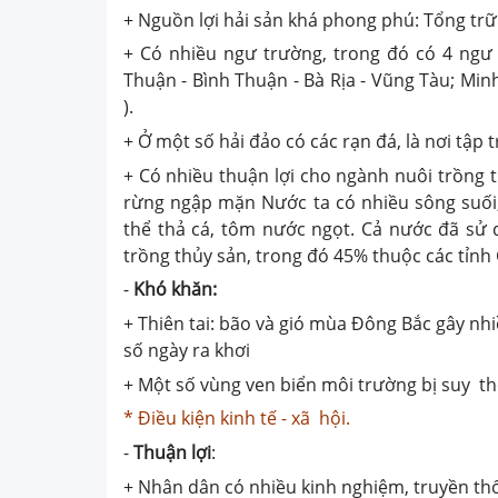
+ Nguồn lợi hải sản khá phong phú: Tổng trữ 
+ Có nhiều ngư trường, trong đó có 4 ngư
Thuận - Bình Thuận - Bà Rịa - Vũng Tàu; Mi
).
+ Ở một số hải đảo có các rạn đá, là nơi tập tr
+ Có nhiều thuận lợi cho ngành nuôi trồng t
rừng ngập mặn Nước ta có nhiều sông suối,
thể thả cá, tôm nước ngọt. Cả nước đã sử 
trồng thủy sản, trong đó 45% thuộc các tỉnh
-
Khó khăn:
+ Thiên tai: bão và gió mùa Đông Bắc gây nhi
số ngày ra khơi
+ Một số vùng ven biển môi trường bị suy th
* Điều kiện kinh tế - xã hội.
-
Thuận lợi
:
+ Nhân dân có nhiều kinh nghiệm, truyền th