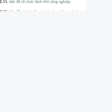
C.11
.
Vấn đề tổ chức lãnh thổ công nghiệp
C.12
.
Vấn đề phát triển ngành giao thông vận tải và thông tin liên lạc
C.13
.
Vấn đề phát triển ngành thương mại và du lịch
C.14
.
Tổng kết chương III - Địa lí ngành kinh tế
CHƯƠNG IV. ĐỊA LÍ CÁC VÙNG KINH TẾ
ATLAT ĐỊA LÍ VIỆT NAM
TRÒ CHƠI CUỐI TUẦN
BÀI TẬP