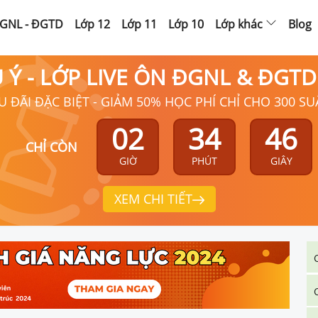
GNL - ĐGTD
Lớp 12
Lớp 11
Lớp 10
Lớp khác
Blog
Ú Ý - LỚP LIVE ÔN ĐGNL & ĐGT
U ĐÃI ĐẶC BIỆT - GIẢM 50% HỌC PHÍ CHỈ CHO 300 SU
02
34
46
CHỈ CÒN
GIỜ
PHÚT
GIÂY
XEM CHI TIẾT