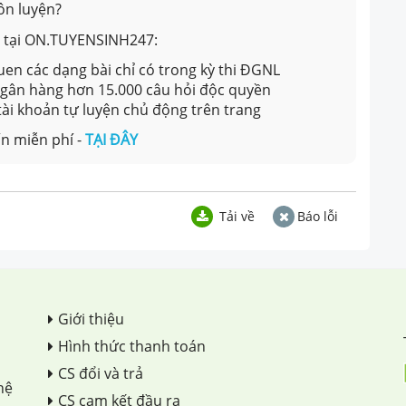
ôn luyện?
ản tại ON.TUYENSINH247:
en các dạng bài chỉ có trong kỳ thi ĐGNL
 ngân hàng hơn 15.000 câu hỏi độc quyền
 tài khoản tự luyện chủ động trên trang
n miễn phí -
TẠI ĐÂY
Tải về
Báo lỗi
Giới thiệu
Hình thức thanh toán
CS đổi và trả
hệ
CS cam kết đầu ra