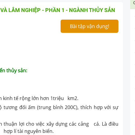
VÀ LÂM NGHIỆP - PHẦN 1 - NGÀNH THỦY SẢN
Bài tập vận dụng!
iển thủy sản:
 kinh tế rộng lớn hơn 1triệu km2.
độ tương đối ấm (trung bình 200C), thích hợp với sự
 thuận lợi cho việc xây dựng các cảng cá. Là điều
 hợp lí tài nguyên biển.