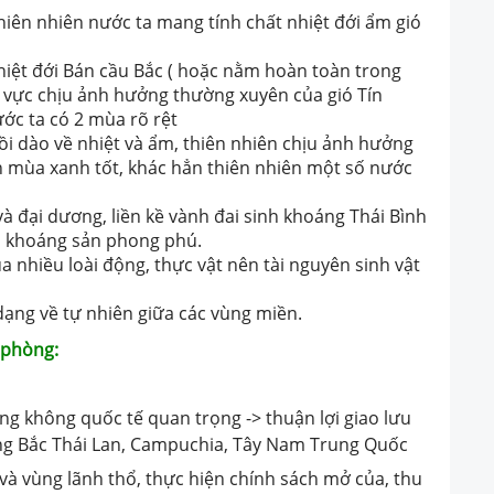
 thiên nhiên nước ta mang tính chất nhiệt đới ẩm gió
iệt đới Bán cầu Bắc ( hoặc nằm hoàn toàn trong
u vực chịu ảnh hưởng thường xuyên của gió Tín
ớc ta có 2 mùa rõ rệt
ồi dào về nhiệt và ẩm, thiên nhiên chịu ảnh hưởng
n mùa xanh tốt, khác hẳn thiên nhiên một số nước
 và đại dương, liền kề vành đai sinh khoáng Thái Bình
n khoáng sản phong phú.
a nhiều loài động, thực vật nên tài nguyên sinh vật
 dạng về tự nhiên giữa các vùng miền.
c phòng:
không quốc tế quan trọng -> thuận lợi giao lưu
Đông Bắc Thái Lan, Campuchia, Tây Nam Trung Quốc
à vùng lãnh thổ, thực hiện chính sách mở của, thu