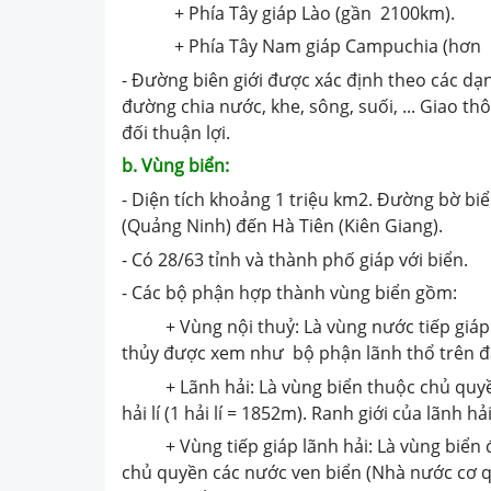
+ Phía Tây giáp Lào (gần 2100km).
+ Phía Tây Nam giáp Campuchia (hơn 
- Đường biên giới được xác định theo các dạn
đường chia nước, khe, sông, suối, ... Giao 
đối thuận lợi.
b. Vùng biển:
- Diện tích khoảng 1 triệu km2. Đường bờ bi
(Quảng Ninh) đến Hà Tiên (Kiên Giang).
- Có 28/63 tỉnh và thành phố giáp với biển.
- Các bộ phận hợp thành vùng biển gồm:
+ Vùng nội thuỷ: Là vùng nước tiếp giáp vớ
thủy được xem như bộ phận lãnh thổ trên đấ
+ Lãnh hải: Là vùng biển thuộc chủ quyền 
hải lí (1 hải lí = 1852m). Ranh giới của lãnh h
+ Vùng tiếp giáp lãnh hải: Là vùng biển 
chủ quyền các nước ven biển (Nhà nước cơ q