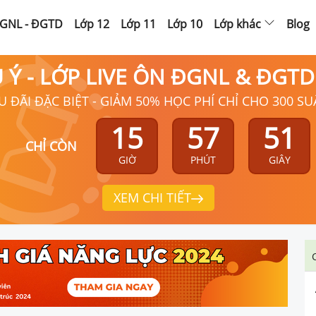
GNL - ĐGTD
Lớp 12
Lớp 11
Lớp 10
Lớp khác
Blog
Ú Ý - LỚP LIVE ÔN ĐGNL & ĐGT
U ĐÃI ĐẶC BIỆT - GIẢM 50% HỌC PHÍ CHỈ CHO 300 SU
15
57
50
CHỈ CÒN
GIỜ
PHÚT
GIÂY
XEM CHI TIẾT