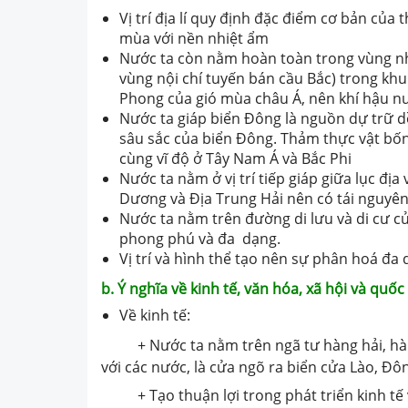
Vị trí địa lí quy định đặc điểm cơ bản của
mùa với nền nhiệt ẩm
Nước ta còn nằm hoàn toàn trong vùng nh
vùng nội chí tuyến bán cầu Bắc) trong kh
Phong của gió mùa châu Á, nên khí hậu nư
Nước ta giáp biển Đông là nguồn dự trữ d
sâu sắc của biển Đông. Thảm thực vật bố
cùng vĩ độ ở Tây Nam Á và Bắc Phi
Nước ta nằm ở vị trí tiếp giáp giữa lục địa
Dương và Địa Trung Hải nên có tái nguyê
Nước ta nằm trên đường di lưu và di cư củ
phong phú và đa dạng.
Vị trí và hình thể tạo nên sự phân hoá đa
b. Ý nghĩa về kinh tế, văn hóa, xã hội và quố
Về kinh tế:
+ Nước ta nằm trên ngã tư hàng hải, hàng 
với các nước, là cửa ngõ ra biển cửa Lào, 
+ Tạo thuận lợi trong phát triển kinh tế v