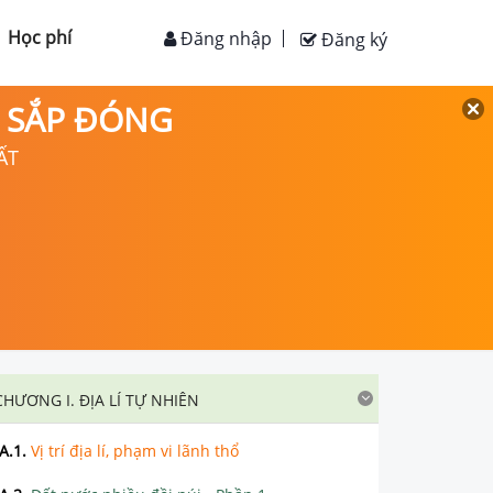
Học phí
Đăng nhập
Đăng ký
D SẮP ĐÓNG
ẤT
CHƯƠNG I. ĐỊA LÍ TỰ NHIÊN
A.1
.
Vị trí địa lí, phạm vi lãnh thổ