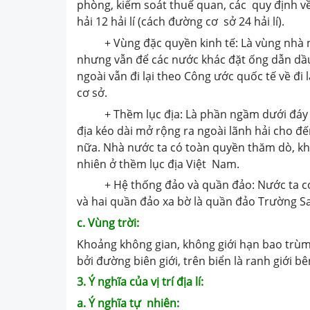
phòng, kiểm soát thuế quan, các quy định về
hải 12 hải lí (cách đường cơ sở 24 hải lí).
+ Vùng đặc quyền kinh tế: Là vùng nhà nư
nhưng vẫn để các nước khác đặt ống dẫn dầ
ngoài vẫn đi lại theo Công ước quốc tế về đi 
cơ sở.
+ Thềm lục địa: Là phần ngầm dưới đáy biể
địa kéo dài mở rộng ra ngoài lãnh hải cho đ
nữa. Nhà nước ta có toàn quyền thăm dò, khai
nhiên ở thềm lục địa Việt Nam.
+ Hệ thống đảo và quần đảo: Nước ta có h
và hai quần đảo xa bờ là quần đảo Trường S
c. Vùng trời:
Khoảng không gian, không giới hạn bao trùm 
bởi đường biên giới, trên biển là ranh giới b
3. Ý nghĩa của vị trí địa lí:
a. Ý nghĩa tự nhiên: