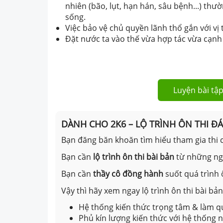
nhiên (bão, lụt, hạn hán, sâu bệnh...) thư
sống.
Việc bảo vệ chủ quyền lãnh thổ gắn với vị 
Đặt nước ta vào thế vừa hợp tác vừa cạnh t
Luyện bài tập
DÀNH CHO 2K6 – LỘ TRÌNH ÔN THI Đ
Bạn đăng băn khoăn tìm hiểu tham gia thi c
Bạn cần
lộ trình ôn thi bài bản
từ những n
Bạn cần
thầy cô đồng hành
suốt quá trình 
Vậy thì hãy xem ngay lộ trình ôn thi bài b
Hệ thống kiến thức trọng tâm & làm qu
Phủ kín lượng kiến thức với hệ thống