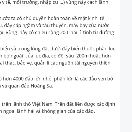
 y tế, môi trường, nhập cư …) vùng này cách lãnh
ớc ta có chủ quyền hoàn toàn về mặt kinh tế
u, dây cáp ngầm và tàu thuyển, máy bay của nước
lại. Vùng này có chiều rộng 200 hải lí tính từ đường
n và trong lòng đất dưới đáy biển thuộc phần lục
ến bờ ngoài của lục địa, có độ sâu 200m hoặc hơn
 thác, bảo vệ, quản lí các nguồn tài nguyên thiên
ơn 4000 đảo lớn nhỏ, phần lớn là các đảo ven bờ
a và quần đảo Hoàng Sa.
trên lãnh thổ Việt Nam. Trên đất liền được xác định
ên ngoài lãnh hải và không gian của các đảo.