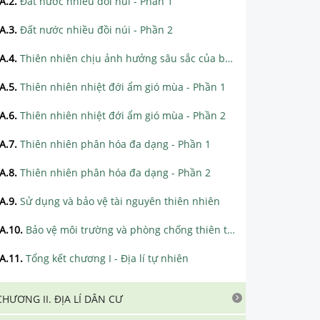
A.2
.
Đất nước nhiều đồi núi - Phần 1
A.3
.
Đất nước nhiều đồi núi - Phần 2
A.4
.
Thiên nhiên chịu ảnh hưởng sâu sắc của biển
A.5
.
Thiên nhiên nhiệt đới ẩm gió mùa - Phần 1
A.6
.
Thiên nhiên nhiệt đới ẩm gió mùa - Phần 2
A.7
.
Thiên nhiên phân hóa đa dạng - Phần 1
A.8
.
Thiên nhiên phân hóa đa dạng - Phần 2
A.9
.
Sử dụng và bảo vệ tài nguyên thiên nhiên
A.10
.
Bảo vệ môi trường và phòng chống thiên tai
A.11
.
Tổng kết chương I - Địa lí tự nhiên
CHƯƠNG II. ĐỊA LÍ DÂN CƯ