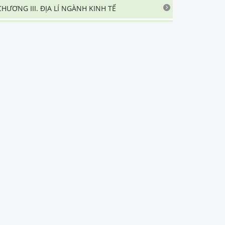
CHƯƠNG III. ĐỊA LÍ NGÀNH KINH TẾ
CHƯƠNG IV. ĐỊA LÍ CÁC VÙNG KINH TẾ
ATLAT ĐỊA LÍ VIỆT NAM
TRÒ CHƠI CUỐI TUẦN
BÀI TẬP