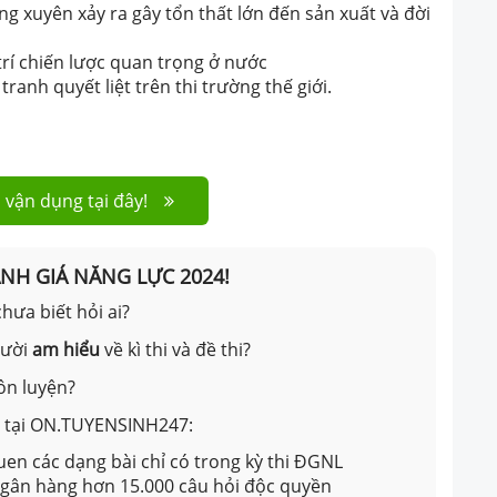
ờng xuyên xảy ra gây tổn thất lớn đến sản xuất và đời
trí chiến lược quan trọng ở nước
ranh quyết liệt trên thi trường thế giới.
 vận dụng tại đây!
ÁNH GIÁ NĂNG LỰC 2024!
hưa biết hỏi ai?
gười
am hiểu
về kì thi và đề thi?
ôn luyện?
ản tại ON.TUYENSINH247:
en các dạng bài chỉ có trong kỳ thi ĐGNL
 ngân hàng hơn 15.000 câu hỏi độc quyền