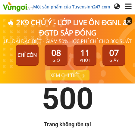
Một sản phẩm của Tuyensinh247.com
🔥 2K9 CHÚ Ý - LỚP LIVE ÔN ĐGNL &
ĐGTD SẮP ĐÓNG
ƯU ĐÃI ĐẶC BIỆT - GIẢM 50% HỌC PHÍ CHỈ CHO 300 SUẤT
08
11
07
CHỈ CÒN
GIỜ
PHÚT
GIÂY
XEM CHI TIẾT
500
Trang không tồn tại