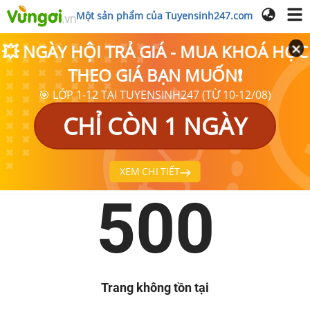
Một sản phẩm của Tuyensinh247.com
💥 NGÀY HỘI TRẢ GIÁ - MUA KHOÁ HỌC
THEO GIÁ BẠN MUỐN❗
🎯 LỚP 1-12 TẠI TUYENSINH247 (TỪ 10-12/08)
CHỈ CÒN 1 NGÀY
XEM CHI TIẾT
500
Trang không tồn tại